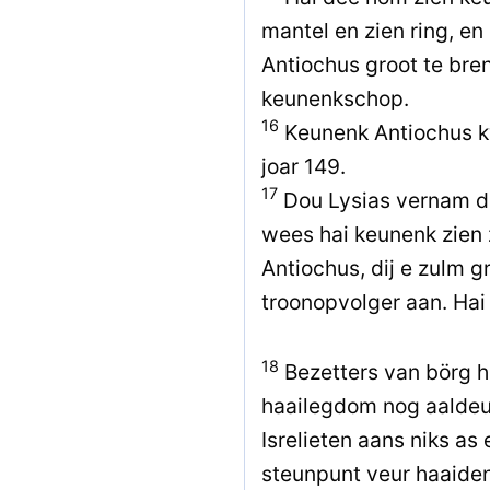
mantel en zien ring, en
Antiochus groot te bre
keunenkschop.
16
Keunenk Antiochus kwa
joar 149.
17
Dou Lysias vernam da
wees hai keunenk zien
Antiochus, dij e zulm g
troonopvolger aan. Hai
18
Bezetters van börg 
haailegdom nog aaldeu
Isrelieten aans niks as
steunpunt veur haaiden