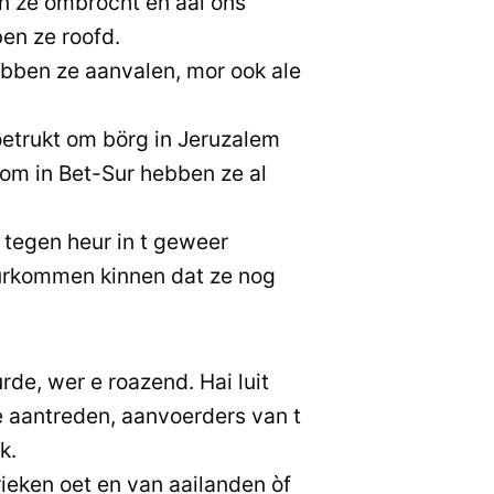
n ze ombrocht en aal ons
en ze roofd.
ebben ze aanvalen, mor ook ale
etrukt om börg in Jeruzalem
dom in Bet-Sur hebben ze al
 tegen heur in t geweer
eurkommen kinnen dat ze nog
de, wer e roazend. Hai luit
de aantreden, aanvoerders van t
k.
eken oet en van aailanden òf