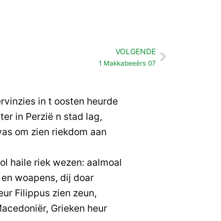
VOLGENDE
Volgende
1 Makkabeeërs 07
rvinzies in t oosten heurde
er in Perzië n stad lag,
was om zien riekdom aan
ol haile riek wezen: aalmoal
 en woapens, dij doar
ur Filippus zien zeun,
acedoniër, Grieken heur