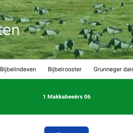
ten
Bijbelindexen
Bijbelrooster
Grunneger dai
1 Makkabeeërs 06