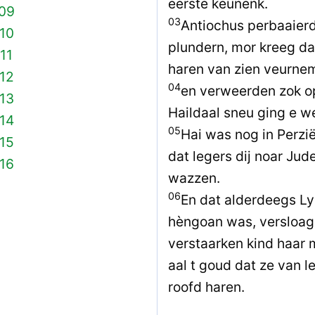
eerste keunenk.
 09
03
Antiochus perbaaierd
10
plundern, mor kreeg da
11
haren van zien veurne
12
04
en verweerden zok op
13
Haildaal sneu ging e w
14
05
Hai was nog in Perz
15
dat legers dij noar Ju
16
wazzen.
06
En dat alderdeegs Lys
hèngoan was, versloag
verstaarken kind haar 
aal t goud dat ze van l
roofd haren.