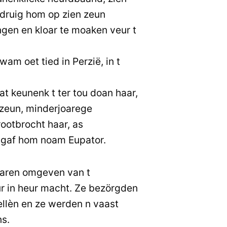
 druig hom op zien zeun
ngen en kloar te moaken veur t
m oet tied in Perzië, in t
t keunenk t ter tou doan haar,
 zeun, minderjoarege
rootbrocht haar, as
 gaf hom noam Eupator.
haren omgeven van t
r in heur macht. Ze bezörgden
 ellèn en ze werden n vaast
s.