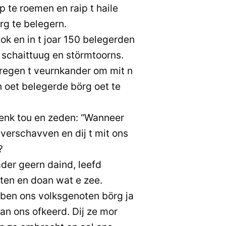
 te roemen en raip t haile
rg te belegern.
ok en in t joar 150 belegerden
 schaittuug en störmtoorns.
regen t veurnkander om mit n
n oet belegerde börg oet te
enk tou en zeden: “Wanneer
t verschavven en dij t mit ons
?
der geern daind, leefd
ften en doan wat e zee.
en ons volksgenoten börg ja
an ons ofkeerd. Dij ze mor