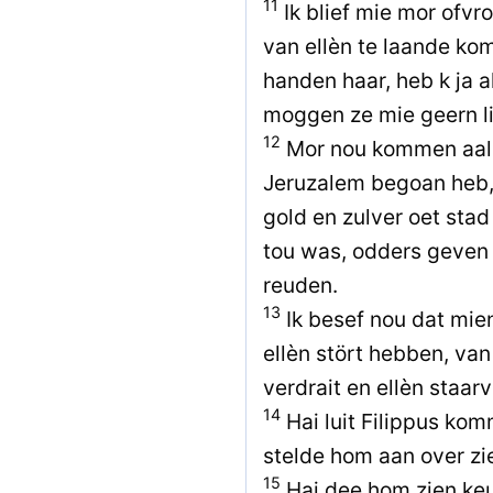
11
Ik blief mie mor ofvr
van ellèn te laande ko
handen haar, heb k ja a
moggen ze mie geern l
12
Mor nou kommen aal d
Jeruzalem begoan heb, m
gold en zulver oet stad
tou was, odders geven
reuden.
13
Ik besef nou dat mie
ellèn stört hebben, van
verdrait en ellèn staa
14
Hai luit Filippus kom
stelde hom aan over zie
15
Hai dee hom zien keu