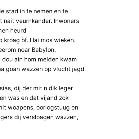
e stad in te nemen en te
t nait veurnkander. Inwoners
men heurd
 kroag òf. Hai mos wieken.
eerom noar Babylon.
ië dou ain hom melden kwam
dea goan wazzen op vlucht jagd
ias, dij der mit n dik leger
en was en dat vijand zok
mit woapens, oorlogstuug en
egers dij versloagen wazzen,