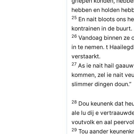
griepen konden, hebbe
hebben en holden hebb
25
En nait bloots ons h
kontrainen in de buurt.
26
Vandoag binnen ze o
in te nemen. t Haaileg
verstaarkt.
27
As ie nait hail gaauw
kommen, zel ie nait v
slimmer dingen doun.”
28
Dou keunenk dat heur
ale lu dij e vertraauw
voutvolk en aal peervol
29
Tou aander keunenkri