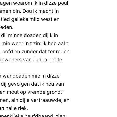
oagen woarom ik in dizze poul
mmen bin. Dou ik macht in
ltied gelieke mild west en
ieden.
ij minne doaden dij k in
ie weer in t zin: ik heb aal t
 roofd en zunder dat ter reden
 inwoners van Judea oet te
n wandoaden mie in dizze
 dij gevolgen dat ik nou van
rven mout op vremde grond.”
men, ain dij e vertraauwde, en
n haile riek.
nenklieke heufdbaand, zien