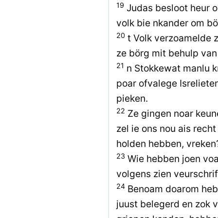
19
Judas besloot heur op
volk bie nkander om bö
20
t Volk verzoamelde z
ze börg mit behulp van
21
n Stokkewat manlu k
poar ofvalege Isreliete
pieken.
22
Ze gingen noar keun
zel ie ons nou ais rech
holden hebben, vreken
23
Wie hebben joen voa
volgens zien veurschri
24
Benoam doarom hebb
juust belegerd en zok v