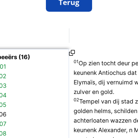
eeërs (16)
01
Op zien tocht deur pe
01
keunenk Antiochus dat t
 02
Elymaïs, dij vernuimd 
 03
zulver en gold.
 04
02
Tempel van dij stad z
 05
golden helms, schilden
 06
achterloaten wazzen de
 07
keunenk Alexander, n M
 08