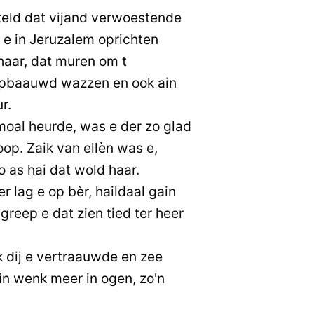
eld dat vijand verwoestende
j e in Jeruzalem oprichten
haar, dat muren om t
opbaauwd wazzen en ook ain
r.
oal heurde, was e der zo glad
oop. Zaik van ellèn was e,
 as hai dat wold haar.
 lag e op bèr, haildaal gain
greep e dat zien tied ter heer
ok dij e vertraauwde en zee
ain wenk meer in ogen, zo'n