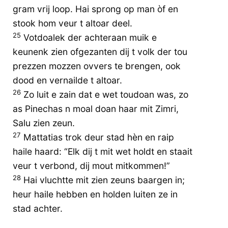
gram vrij loop. Hai sprong op man òf en
stook hom veur t altoar deel.
25
Votdoalek der achteraan muik e
keunenk zien ofgezanten dij t volk der tou
prezzen mozzen ovvers te brengen, ook
dood en vernailde t altoar.
26
Zo luit e zain dat e wet toudoan was, zo
as Pinechas n moal doan haar mit Zimri,
Salu zien zeun.
27
Mattatias trok deur stad hèn en raip
haile haard: “Elk dij t mit wet holdt en staait
veur t verbond, dij mout mitkommen!”
28
Hai vluchtte mit zien zeuns baargen in;
heur haile hebben en holden luiten ze in
stad achter.