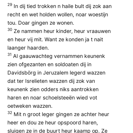
29
In dij tied trokken n haile bult dij zok aan
recht en wet holden wollen, noar woestijn
tou. Doar gingen ze wonen.
30
Ze nammen heur kinder, heur vraauwen
en heur vij mit. Want ze konden ja t nait
laanger haarden.
31
Al gaauwachteg vernammen keunenk
zien ofgezanten en soldoaten dij in
Davidsbörg in Jeruzalem legerd wazzen
dat ter Isrelieten wazzen dij zok van
keunenk zien odders niks aantrokken
haren en noar schoelsteeën wied vot
oetweken wazzen.
32
Mit n groot leger gingen ze achter heur
heer en dou ze heur opspoord haren,
sluigen ze in de buurt heur kaamp op. Ze