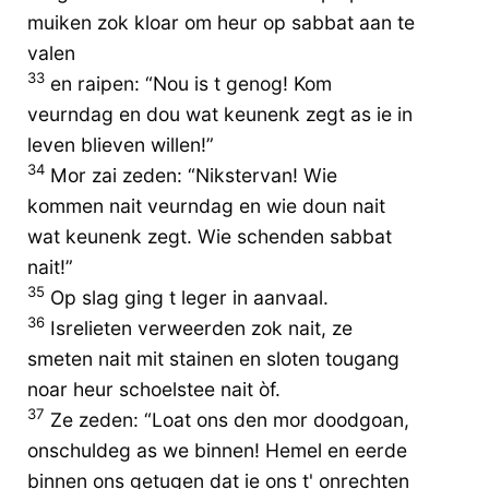
muiken zok kloar om heur op sabbat aan te
valen
33
en raipen: “Nou is t genog! Kom
veurndag en dou wat keunenk zegt as ie in
leven blieven willen!”
34
Mor zai zeden: “Nikstervan! Wie
kommen nait veurndag en wie doun nait
wat keunenk zegt. Wie schenden sabbat
nait!”
35
Op slag ging t leger in aanvaal.
36
Isrelieten verweerden zok nait, ze
smeten nait mit stainen en sloten tougang
noar heur schoelstee nait òf.
37
Ze zeden: “Loat ons den mor doodgoan,
onschuldeg as we binnen! Hemel en eerde
binnen ons getugen dat ie ons t' onrechten