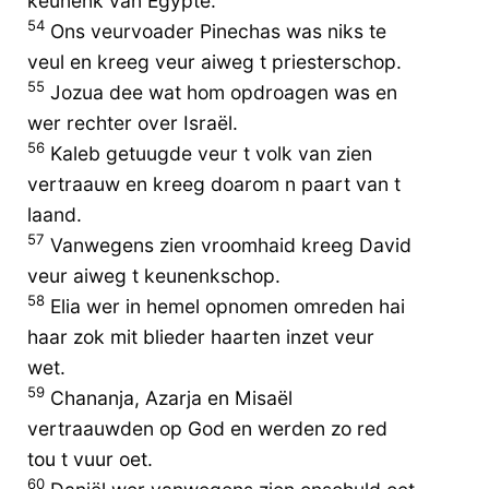
keunenk van Egypte.
54
Ons veurvoader Pinechas was niks te
veul en kreeg veur aiweg t priesterschop.
55
Jozua dee wat hom opdroagen was en
wer rechter over Israël.
56
Kaleb getuugde veur t volk van zien
vertraauw en kreeg doarom n paart van t
laand.
57
Vanwegens zien vroomhaid kreeg David
veur aiweg t keunenkschop.
58
Elia wer in hemel opnomen omreden hai
haar zok mit blieder haarten inzet veur
wet.
59
Chananja, Azarja en Misaël
vertraauwden op God en werden zo red
tou t vuur oet.
60