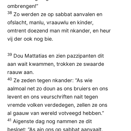
ombrengen!”
38
Zo werden ze op sabbat aanvalen en
ofslacht, manlu, vraauwlu en kinder,
omtrent doezend man mit nkander, en heur
vij der ook nog bie.
39
Dou Mattatias en zien pazzipanten dit
aan wait kwammen, trokken ze swaarde
raauw aan.
40
Ze zeden tegen nkander: “As wie
aalmoal net zo doun as ons bruiers en ons
levent en ons veurschriften nait tegen
vremde volken verdedegen, zellen ze ons
al gaauw van wereld votveegd hebben.”
41
Aigenste dag nog nammen ze dit
besloet: “As ain ons op sabbat aanvaalt,