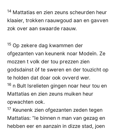
14
Mattatias en zien zeuns scheurden heur
klaaier, trokken raauwgoud aan en gavven
zok over aan swaarde raauw.
15
Op zekere dag kwammen der
ofgezanten van keunenk noar Modeïn. Ze
mozzen t volk der tou prezzen zien
godsdainst òf te sweren en der touzicht op
te holden dat doar ook ovverd wer.
16
n Bult Isrelieten gingen noar heur tou en
Mattatias en zien zeuns muiken heur
opwachten ook.
17
Keunenk zien ofgezanten zeden tegen
Mattatias: “Ie binnen n man van gezag en
hebben eer en aanzain in dizze stad, joen