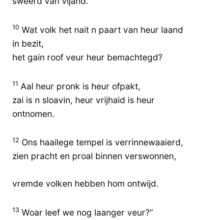
sweerd van vijand.
10
Wat volk het nait n paart van heur laand
in bezit,
het gain roof veur heur bemachtegd?
11
Aal heur pronk is heur ofpakt,
zai is n sloavin, heur vrijhaid is heur
ontnomen.
12
Ons haailege tempel is verrinnewaaierd,
zien pracht en proal binnen verswonnen,
vremde volken hebben hom ontwijd.
13
Woar leef we nog laanger veur?”