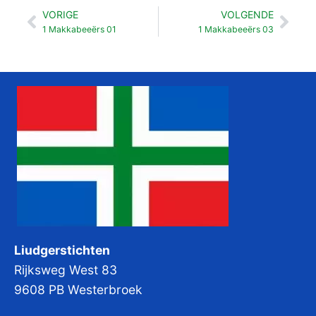
VORIGE
VOLGENDE
Vorige
Vol
1 Makkabeeërs 01
1 Makkabeeërs 03
Liudgerstichten
Rijksweg West 83
9608 PB Westerbroek