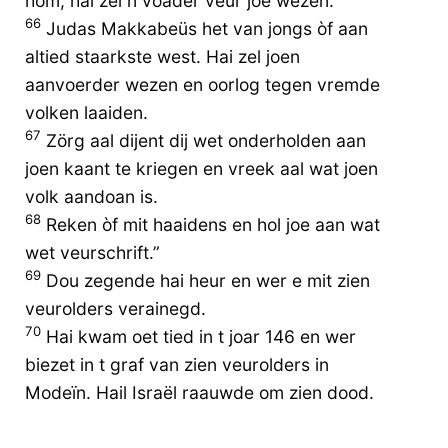
hom, hai zel n voader veur joe wezen.
66
Judas Makkabeüs het van jongs òf aan
altied staarkste west. Hai zel joen
aanvoerder wezen en oorlog tegen vremde
volken laaiden.
67
Zörg aal dijent dij wet onderholden aan
joen kaant te kriegen en vreek aal wat joen
volk aandoan is.
68
Reken òf mit haaidens en hol joe aan wat
wet veurschrift.”
69
Dou zegende hai heur en wer e mit zien
veurolders verainegd.
70
Hai kwam oet tied in t joar 146 en wer
biezet in t graf van zien veurolders in
Modeïn. Hail Israël raauwde om zien dood.