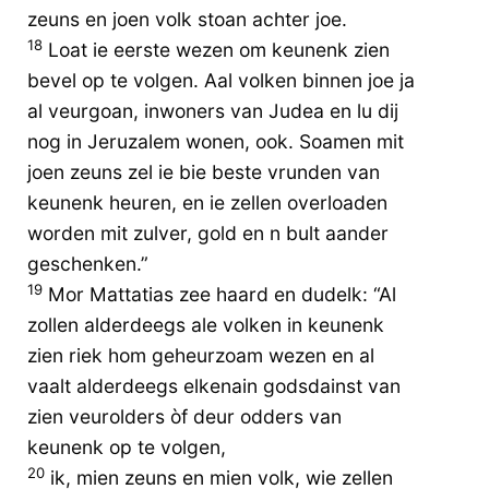
zeuns en joen volk stoan achter joe.
18
Loat ie eerste wezen om keunenk zien
bevel op te volgen. Aal volken binnen joe ja
al veurgoan, inwoners van Judea en lu dij
nog in Jeruzalem wonen, ook. Soamen mit
joen zeuns zel ie bie beste vrunden van
keunenk heuren, en ie zellen overloaden
worden mit zulver, gold en n bult aander
geschenken.”
19
Mor Mattatias zee haard en dudelk: “Al
zollen alderdeegs ale volken in keunenk
zien riek hom geheurzoam wezen en al
vaalt alderdeegs elkenain godsdainst van
zien veurolders òf deur odders van
keunenk op te volgen,
20
ik, mien zeuns en mien volk, wie zellen