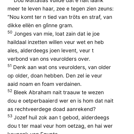
Dou Mattatias vuilde dat e nait laank
meer te leven haar, zee e tegen zien zeuns:
“Nou komt ter n tied van tröts en straf, van
dikke ellèn en glìnne gram.
50
Jonges van mie, loat zain dat ie joe
haildaal inzetten willen veur wet en heb
ales, alderdeegs joen levent, veur t
verbond van ons veurolders over.
51
Denk aan wat ons veurolders, van older
op older, doan hebben. Den zel ie veur
aaid noam en foam verdainen.
52
Bleek Abraham nait traauw te wezen
dou e oetperbaaierd wer en is hom dat nait
as rechtveerdege doad aanrekend?
53
Jozef huil zok aan t gebod, alderdeegs
dou t ter maal veur hom oetzag, en hai wer