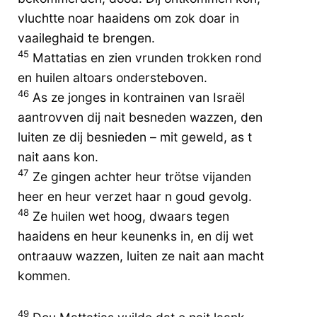
vluchtte noar haaidens om zok doar in
vaaileghaid te brengen.
45
Mattatias en zien vrunden trokken rond
en huilen altoars ondersteboven.
46
As ze jonges in kontrainen van Israël
aantrovven dij nait besneden wazzen, den
luiten ze dij besnieden – mit geweld, as t
nait aans kon.
47
Ze gingen achter heur trötse vijanden
heer en heur verzet haar n goud gevolg.
48
Ze huilen wet hoog, dwaars tegen
haaidens en heur keunenks in, en dij wet
ontraauw wazzen, luiten ze nait aan macht
kommen.
49