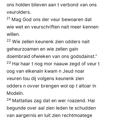
ons holden blieven aan t verbond van ons
veurolders.
21
Mag God ons der veur bewoaren dat
wie wet en veurschriften nait meer kennen
willen.
22
Wie zellen keunenk zien odders nait
geheurzoamen en wie zellen gain
doembraid ofwieken van ons godsdainst.”
23
Hai haar t nog mor naauw zegd of veur t
oog van elkenain kwam n Jeud noar
veuren tou dij volgens keunenk zien
odders n ovver brengen wol op t altoar in
Modeïn.
24
Mattatias zag dat en wer roazend. Hai
begunde over aal zien leden te schudden
van aargernis en luit zien rechtmoatege