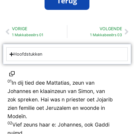
VORIGE
VOLGENDE
Vorige
Vo
1 Makkabeeërs 01
1 Makkabeeërs 03
Hoofdstukken
01
In dij tied dee Mattatias, zeun van
Johannes en klaainzeun van Simon, van
zok spreken. Hai was n priester oet Jojarib
zien femilie oet Jeruzalem en woonde in
Modeïn.
02
Vief zeuns haar e: Johannes, ook Gaddi
nuimd,