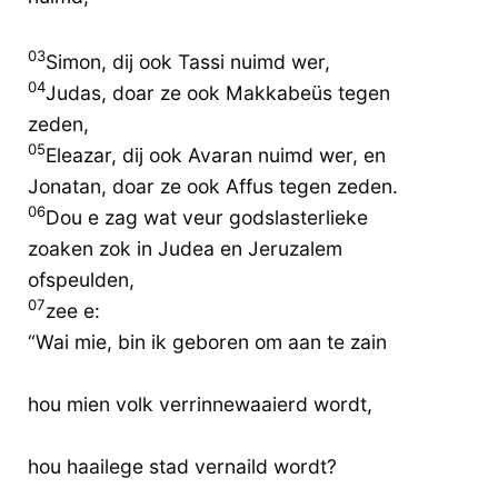
03
Simon, dij ook Tassi nuimd wer,
04
Judas, doar ze ook Makkabeüs tegen
zeden,
05
Eleazar, dij ook Avaran nuimd wer, en
Jonatan, doar ze ook Affus tegen zeden.
06
Dou e zag wat veur godslasterlieke
zoaken zok in Judea en Jeruzalem
ofspeulden,
07
zee e:
“Wai mie, bin ik geboren om aan te zain
hou mien volk verrinnewaaierd wordt,
hou haailege stad vernaild wordt?