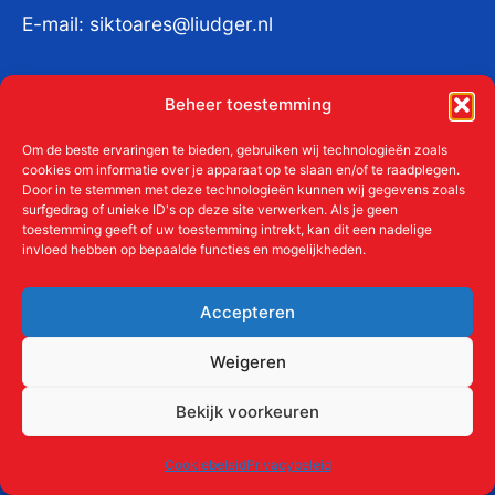
E-mail:
siktoares@liudger.nl
IBAN NL 48 INGB 0003 184345 tnv
Beheer toestemming
Liudgerstichten
KvKnr:
41011712
Om de beste ervaringen te bieden, gebruiken wij technologieën zoals
cookies om informatie over je apparaat op te slaan en/of te raadplegen.
Door in te stemmen met deze technologieën kunnen wij gegevens zoals
surfgedrag of unieke ID's op deze site verwerken. Als je geen
toestemming geeft of uw toestemming intrekt, kan dit een nadelige
Meer over de Liudgerstichten
invloed hebben op bepaalde functies en mogelijkheden.
Geschiedenis
Aanmelden als donateur
Accepteren
ANBI
Beleidsplan
Weigeren
Contact
Bekijk voorkeuren
Links
Cookiebeleid
Privacybeleid