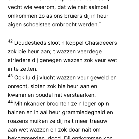
vecht wie weerom, dat wie nait aalmoal
omkommen zo as ons bruiers dij in heur
aigen schoelstee ombrocht werden.”
42
Doudestieds sloot n koppel Chasideeërs
zok bie heur aan; t wazzen veerdege
strieders dij genegen wazzen zok veur wet
in te zetten.
43
Ook lu dij vlucht wazzen veur geweld en
onrecht, sloten zok bie heur aan en
kwammen boudel mit verstaarken.
44
Mit nkander brochten ze n leger op n
bainen en in aal heur grammiedeghaid en
roazens muiken ze dij nait meer traauw
aan wet wazzen en zok doar nait om
bekommerden, dood. Dij ontkommen kon,