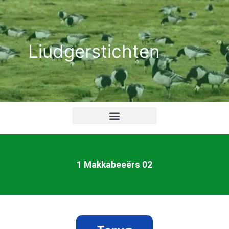
Ga
naar
de
Liudgerstichten
inhoud
1 Makkabeeërs 02