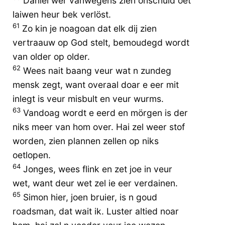
Daniël wer vanwegens zien onschuld oet
laiwen heur bek verlöst.
61
Zo kin je noagoan dat elk dij zien
vertraauw op God stelt, bemoudegd wordt
van older op older.
62
Wees nait baang veur wat n zundeg
mensk zegt, want overaal doar e eer mit
inlegt is veur misbult en veur wurms.
63
Vandoag wordt e eerd en mörgen is der
niks meer van hom over. Hai zel weer stof
worden, zien plannen zellen op niks
oetlopen.
64
Jonges, wees flink en zet joe in veur
wet, want deur wet zel ie eer verdainen.
65
Simon hier, joen bruier, is n goud
roadsman, dat wait ik. Luster altied noar