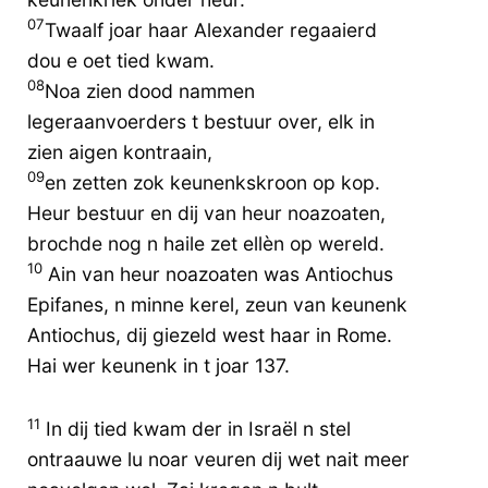
07
Twaalf joar haar Alexander regaaierd
dou e oet tied kwam.
08
Noa zien dood nammen
legeraanvoerders t bestuur over, elk in
zien aigen kontraain,
09
en zetten zok keunenkskroon op kop.
Heur bestuur en dij van heur noazoaten,
brochde nog n haile zet ellèn op wereld.
10
Ain van heur noazoaten was Antiochus
Epifanes, n minne kerel, zeun van keunenk
Antiochus, dij giezeld west haar in Rome.
Hai wer keunenk in t joar 137.
11
In dij tied kwam der in Israël n stel
ontraauwe lu noar veuren dij wet nait meer