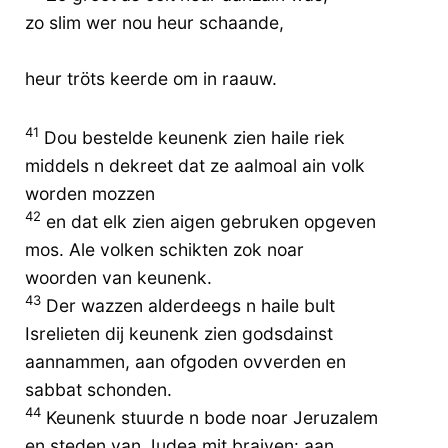
zo slim wer nou heur schaande,
heur tröts keerde om in raauw.
41
Dou bestelde keunenk zien haile riek
middels n dekreet dat ze aalmoal ain volk
worden mozzen
42
en dat elk zien aigen gebruken opgeven
mos. Ale volken schikten zok noar
woorden van keunenk.
43
Der wazzen alderdeegs n haile bult
Isrelieten dij keunenk zien godsdainst
aannammen, aan ofgoden ovverden en
sabbat schonden.
44
Keunenk stuurde n bode noar Jeruzalem
en steden van Judea mit braiven: aan