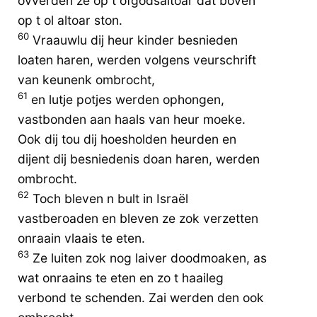
ovverden ze op t ofgodsaltoar dat boven
op t ol altoar ston.
60
Vraauwlu dij heur kinder besnieden
loaten haren, werden volgens veurschrift
van keunenk ombrocht,
61
en lutje potjes werden ophongen,
vastbonden aan haals van heur moeke.
Ook dij tou dij hoesholden heurden en
dijent dij besniedenis doan haren, werden
ombrocht.
62
Toch bleven n bult in Israël
vastberoaden en bleven ze zok verzetten
onraain vlaais te eten.
63
Ze luiten zok nog laiver doodmoaken, as
wat onraains te eten en zo t haaileg
verbond te schenden. Zai werden den ook