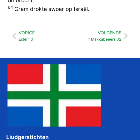
ombrocht.
64
Gram drokte swoar op Israël.
VORIGE
VOLGENDE
Vorige
Vol
Ester 10
1 Makkabeeërs 02
Liudgerstichten