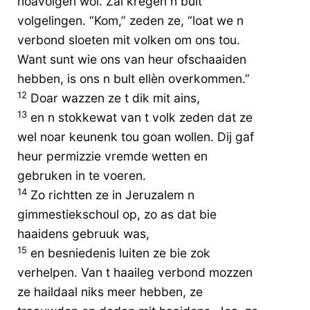
noavolgen wol. Zai kregen n bult
volgelingen. “Kom,” zeden ze, “loat we n
verbond sloeten mit volken om ons tou.
Want sunt wie ons van heur ofschaaiden
hebben, is ons n bult ellèn overkommen.”
12
Doar wazzen ze t dik mit ains,
13
en n stokkewat van t volk zeden dat ze
wel noar keunenk tou goan wollen. Dij gaf
heur permizzie vremde wetten en
gebruken in te voeren.
14
Zo richtten ze in Jeruzalem n
gimmestiekschoul op, zo as dat bie
haaidens gebruuk was,
15
en besniedenis luiten ze bie zok
verhelpen. Van t haaileg verbond mozzen
ze haildaal niks meer hebben, ze