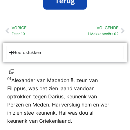
VORIGE
VOLGENDE
Vorige
Vo
Ester 10
1 Makkabeeërs 02
Hoofdstukken
01
Alexander van Macedonië, zeun van
Filippus, was oet zien laand vandoan
optrokken tegen Darius, keunenk van
Perzen en Meden. Hai versluig hom en wer
in zien stee keunenk. Hai was dou al
keunenk van Griekenlaand.