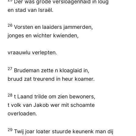
Der was grode versloagenhaid in loug
en stad van Israël.
26
Vorsten en laaiders jammerden,
jonges en wichter kwienden,
vraauwlu verlepten.
27
Brudeman zette n kloaglaid in,
bruud zat treurend in heur koamer.
28
t Laand trilde om zien bewoners,
t volk van Jakob wer mit schoamte
overloaden.
29
Twij joar loater stuurde keunenk man dij