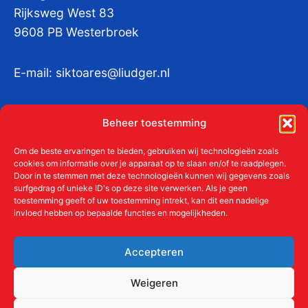
Rijksweg West 83
9608 PB Westerbroek
E-mail:
siktoares@liudger.nl
IBAN NL 48 INGB 0003 184345 tnv
Beheer toestemming
Liudgerstichten
KvKnr:
41011712
Om de beste ervaringen te bieden, gebruiken wij technologieën zoals
cookies om informatie over je apparaat op te slaan en/of te raadplegen.
Door in te stemmen met deze technologieën kunnen wij gegevens zoals
surfgedrag of unieke ID's op deze site verwerken. Als je geen
toestemming geeft of uw toestemming intrekt, kan dit een nadelige
Meer over de Liudgerstichten
invloed hebben op bepaalde functies en mogelijkheden.
Geschiedenis
Aanmelden als donateur
Accepteren
ANBI
Beleidsplan
Weigeren
Contact