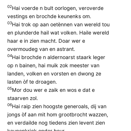
02
Hai voerde n bult oorlogen, veroverde
vestings en brochde keunenks om.
03
Hai trok op aan oetènnen van wereld tou
en plunderde hail wat volken. Haile wereld
haar e in zien macht. Doar wer e
overmoudeg van en astrant.
04
Hai brochde n aldernoarst staark leger
op n bainen, hai muik zok meester van
landen, volken en vorsten en dwong ze
lasten òf te droagen.
05
Mor dou wer e zaik en wos e dat e
staarven zol.
06
Hai raip zien hoogste generoals, dij van
jongs òf aan mit hom grootbrocht wazzen,
en verdailde nog tiedens zien levent zien
keunenkriek onder heur.