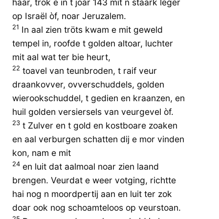
haar, trok e in t joar 143 mit n staark leger
op Israël òf, noar Jeruzalem.
21
In aal zien tröts kwam e mit geweld
tempel in, roofde t golden altoar, luchter
mit aal wat ter bie heurt,
22
toavel van teunbroden, t raif veur
draankovver, ovverschuddels, golden
wierookschuddel, t gedien en kraanzen, en
huil golden versiersels van veurgevel òf.
23
t Zulver en t gold en kostboare zoaken
en aal verburgen schatten dij e mor vinden
kon, nam e mit
24
en luit dat aalmoal noar zien laand
brengen. Veurdat e weer votging, richtte
hai nog n moordpertij aan en luit ter zok
doar ook nog schoamteloos op veurstoan.
25