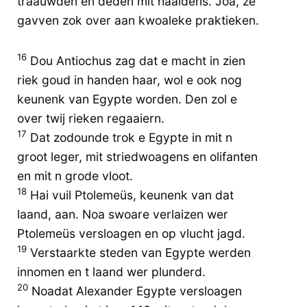
traauwden en deden mit haaidens. Joa, ze
gavven zok over aan kwoaleke praktieken.
16
Dou Antiochus zag dat e macht in zien
riek goud in handen haar, wol e ook nog
keunenk van Egypte worden. Den zol e
over twij rieken regaaiern.
17
Dat zodounde trok e Egypte in mit n
groot leger, mit striedwoagens en olifanten
en mit n grode vloot.
18
Hai vuil Ptolemeüs, keunenk van dat
laand, aan. Noa swoare verlaizen wer
Ptolemeüs versloagen en op vlucht jagd.
19
Verstaarkte steden van Egypte werden
innomen en t laand wer plunderd.
20
Noadat Alexander Egypte versloagen