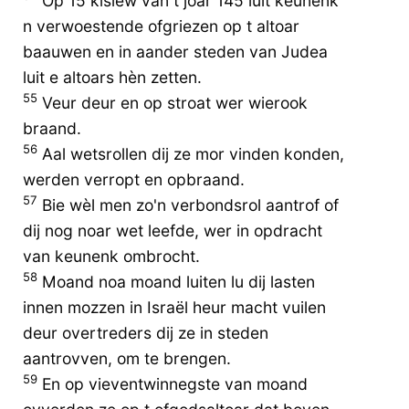
Op 15 kislew van t joar 145 luit keunenk
n verwoestende ofgriezen op t altoar
baauwen en in aander steden van Judea
luit e altoars hèn zetten.
55
Veur deur en op stroat wer wierook
braand.
56
Aal wetsrollen dij ze mor vinden konden,
werden verropt en opbraand.
57
Bie wèl men zo'n verbondsrol aantrof of
dij nog noar wet leefde, wer in opdracht
van keunenk ombrocht.
58
Moand noa moand luiten lu dij lasten
innen mozzen in Israël heur macht vuilen
deur overtreders dij ze in steden
aantrovven, om te brengen.
59
En op vieventwinnegste van moand