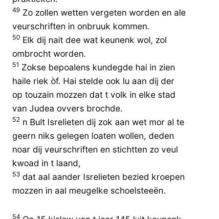
49
Zo zollen wetten vergeten worden en ale
veurschriften in onbruuk kommen.
50
Elk dij nait dee wat keunenk wol, zol
ombrocht worden.
51
Zokse bepoalens kundegde hai in zien
haile riek òf. Hai stelde ook lu aan dij der
op touzain mozzen dat t volk in elke stad
van Judea ovvers brochde.
52
n Bult Isrelieten dij zok aan wet mor al te
geern niks gelegen loaten wollen, deden
noar dij veurschriften en stichtten zo veul
kwoad in t laand,
53
dat aal aander Isrelieten bezied kroepen
mozzen in aal meugelke schoelsteeën.
54