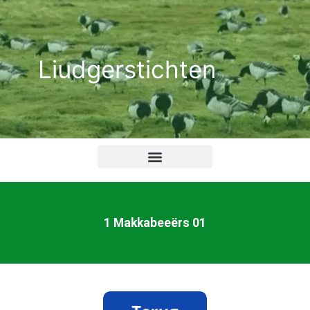
Ga
naar
de
Liudgerstichten
inhoud
1 Makkabeeërs 01