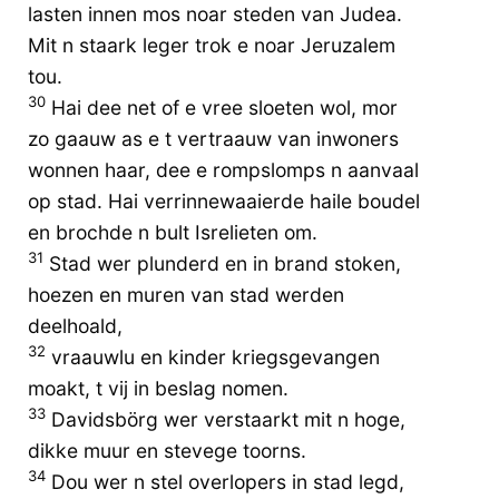
lasten innen mos noar steden van Judea.
Mit n staark leger trok e noar Jeruzalem
tou.
30
Hai dee net of e vree sloeten wol, mor
zo gaauw as e t vertraauw van inwoners
wonnen haar, dee e rompslomps n aanvaal
op stad. Hai verrinnewaaierde haile boudel
en brochde n bult Isrelieten om.
31
Stad wer plunderd en in brand stoken,
hoezen en muren van stad werden
deelhoald,
32
vraauwlu en kinder kriegsgevangen
moakt, t vij in beslag nomen.
33
Davidsbörg wer verstaarkt mit n hoge,
dikke muur en stevege toorns.
34
Dou wer n stel overlopers in stad legd,