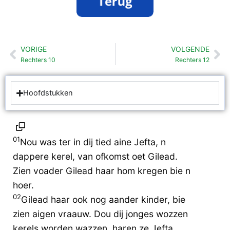
VORIGE
VOLGENDE
Vorige
Vo
Rechters 10
Rechters 12
Hoofdstukken
01
Nou was ter in dij tied aine Jefta, n
dappere kerel, van ofkomst oet Gilead.
Zien voader Gilead haar hom kregen bie n
hoer.
02
Gilead haar ook nog aander kinder, bie
zien aigen vraauw. Dou dij jonges wozzen
kerels worden wazzen, haren ze Jefta