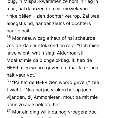
loug, in Mispa, kwammen ze hom in rieg in
muit, aal daanzend en mit meziek van
rinkelbèllen – zien dochter veurop. Zai was
ainegst kind, aander zeuns of dochters
haar e nait.
35
Mor naauw zag e heur of hai scheurde
zok de klaaier stokkend en raip: “Och mien
laive wicht, wat n slag! Aldernoarst!
Moakst mie daip ongelokkeg. Ik heb de
HEER mien woord geven en doar kin k nou
nait veur vot.”
36
“Pa het de HEER zien woord geven,” zee
t wicht. “Nou hai joe vroken het op joen
vijanden, dij Ammonieten, mout pa mit mie
doun zo as e beloofd het.
37
Mor ain ding wil k pa nog vroagen: dou