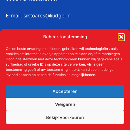
E-mail:
siktoares@liudger.nl
IBAN NL 48 INGB 0003 184345 tnv
Beheer toestemming
Liudgerstichten
KvKnr:
41011712
Om de beste ervaringen te bieden, gebruiken wij technologieën zoals
cookies om informatie over je apparaat op te slaan en/of te raadplegen.
Door in te stemmen met deze technologieën kunnen wij gegevens zoals
surfgedrag of unieke ID's op deze site verwerken. Als je geen
toestemming geeft of uw toestemming intrekt, kan dit een nadelige
Meer over de Liudgerstichten
invloed hebben op bepaalde functies en mogelijkheden.
Geschiedenis
Aanmelden als donateur
Accepteren
ANBI
Beleidsplan
Weigeren
Contact
Bekijk voorkeuren
Links