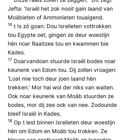
Jefta: 'Israël het zok nooit gain laand van
Moäbieten of Ammonieten touaigend.
16
t Is zó goan: Dou Isrelieten vottrokken
tou Egypte oet, gingen ze deur woestijn
hèn noar Raaitzee tou en kwammen bie
Kades.
17
Doarvandoan stuurde Israël bodes noar
keunenk van Edom tou. Dij zollen vroagen:
'Loat mie toch deur joen laand hèn
trekken.' Mor hai wol der niks van waiten.
Ook noar keunenk van Moäb stuurden ze
bodes, mor dij zee ook van nee. Zodounde
bleef Israël in Kades.
18
Op t lest binnen Isrelieten deur woestijn
hèn om Edom en Moäb tou trokken. Ze
bleven aan oostkaant Moäb en legerden