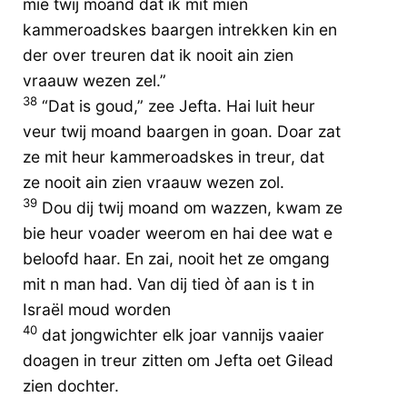
mie twij moand dat ik mit mien
kammeroadskes baargen intrekken kin en
der over treuren dat ik nooit ain zien
vraauw wezen zel.”
38
“Dat is goud,” zee Jefta. Hai luit heur
veur twij moand baargen in goan. Doar zat
ze mit heur kammeroadskes in treur, dat
ze nooit ain zien vraauw wezen zol.
39
Dou dij twij moand om wazzen, kwam ze
bie heur voader weerom en hai dee wat e
beloofd haar. En zai, nooit het ze omgang
mit n man had. Van dij tied òf aan is t in
Israël moud worden
40
dat jongwichter elk joar vannijs vaaier
doagen in treur zitten om Jefta oet Gilead
zien dochter.