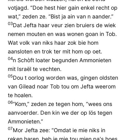
votjagd. “Doe hest hier gain enkel recht op
wat,” zeden ze. “Bist ja ain van n aander.”
03
Dat Jefta haar veur zien bruiers de wiek
nemen mouten en was wonen goan in Tob.
Wat volk van niks haar zok bie hom
aansloten en trok ter mit hom op oet.
04
n Schòft loater begunden Ammonieten
mit Israël te vechten.
05
Dou t oorlog worden was, gingen oldsten
van Gilead noar Tob tou om Jefta weerom
te hoalen.
06
“Kom,” zeden ze tegen hom, “wees ons
aanvoerder. Den kin we der op lös tegen
Ammonieten.”
07
Mor Jefta zee: “Omdat ie mie niks in
reken haren, heb ie mie tou mien pa's hoes