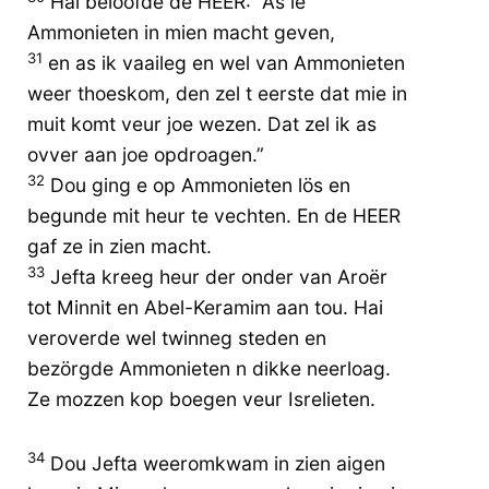
Hai beloofde de HEER: “As ie
Ammonieten in mien macht geven,
31
en as ik vaaileg en wel van Ammonieten
weer thoeskom, den zel t eerste dat mie in
muit komt veur joe wezen. Dat zel ik as
ovver aan joe opdroagen.”
32
Dou ging e op Ammonieten lös en
begunde mit heur te vechten. En de HEER
gaf ze in zien macht.
33
Jefta kreeg heur der onder van Aroër
tot Minnit en Abel-Keramim aan tou. Hai
veroverde wel twinneg steden en
bezörgde Ammonieten n dikke neerloag.
Ze mozzen kop boegen veur Isrelieten.
34
Dou Jefta weeromkwam in zien aigen