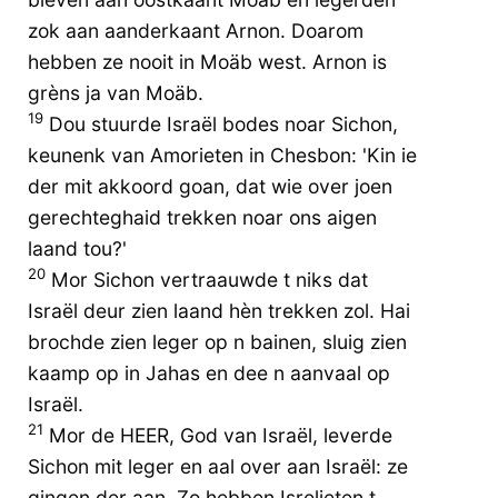
zok aan aanderkaant Arnon. Doarom
hebben ze nooit in Moäb west. Arnon is
grèns ja van Moäb.
19
Dou stuurde Israël bodes noar Sichon,
keunenk van Amorieten in Chesbon: 'Kin ie
der mit akkoord goan, dat wie over joen
gerechteghaid trekken noar ons aigen
laand tou?'
20
Mor Sichon vertraauwde t niks dat
Israël deur zien laand hèn trekken zol. Hai
brochde zien leger op n bainen, sluig zien
kaamp op in Jahas en dee n aanvaal op
Israël.
21
Mor de HEER, God van Israël, leverde
Sichon mit leger en aal over aan Israël: ze
gingen der aan. Zo hebben Isrelieten t