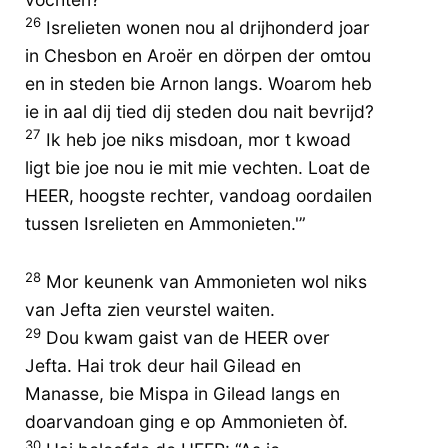
26
Isrelieten wonen nou al drijhonderd joar
in Chesbon en Aroër en dörpen der omtou
en in steden bie Arnon langs. Woarom heb
ie in aal dij tied dij steden dou nait bevrijd?
27
Ik heb joe niks misdoan, mor t kwoad
ligt bie joe nou ie mit mie vechten. Loat de
HEER, hoogste rechter, vandoag oordailen
tussen Isrelieten en Ammonieten.'”
28
Mor keunenk van Ammonieten wol niks
van Jefta zien veurstel waiten.
29
Dou kwam gaist van de HEER over
Jefta. Hai trok deur hail Gilead en
Manasse, bie Mispa in Gilead langs en
doarvandoan ging e op Ammonieten òf.
30