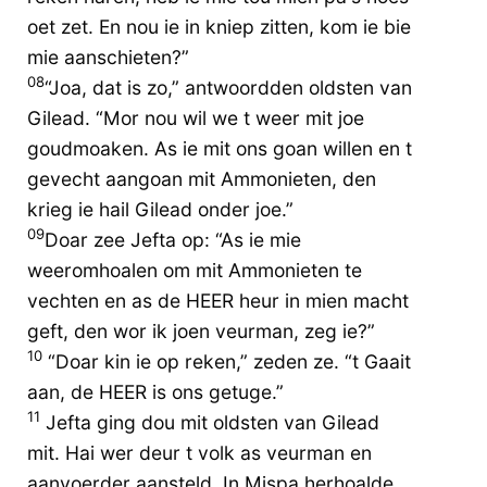
oet zet. En nou ie in kniep zitten, kom ie bie
mie aanschieten?”
08
“Joa, dat is zo,” antwoordden oldsten van
Gilead. “Mor nou wil we t weer mit joe
goudmoaken. As ie mit ons goan willen en t
gevecht aangoan mit Ammonieten, den
krieg ie hail Gilead onder joe.”
09
Doar zee Jefta op: “As ie mie
weeromhoalen om mit Ammonieten te
vechten en as de HEER heur in mien macht
geft, den wor ik joen veurman, zeg ie?”
10
“Doar kin ie op reken,” zeden ze. “t Gaait
aan, de HEER is ons getuge.”
11
Jefta ging dou mit oldsten van Gilead
mit. Hai wer deur t volk as veurman en
aanvoerder aansteld. In Mispa herhoalde