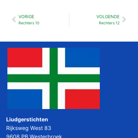
VORIGE
VOLGENDE
Vorige
Vol
Rechters 10
Rechters 12
Liudgerstichten
Rijksweg West 83
9608 PB Westerbroek