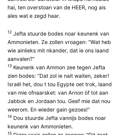
hai, ten overstoan van de HEER, nog ais
ales wat e zegd haar.
12
Jefta stuurde bodes noar keunenk van
Ammonieten. Ze zollen vroagen: “Wat heb
wie ainlieks mit nkander, dat ie ons laand
aanvalen?”
13
Keunenk van Ammon zee tegen Jefta
zien bodes: “Dat zol ie nait waiten, zeker!
Israël het, dou t tou Egypte oet trok, laand
van mie ofnaarsket: van Arnon òf tot aan
Jabbok en Jordaan tou. Geef mie dat nou
weerom. En wieder gain gezoes!”
14
Dou stuurde Jefta vannijs bodes noar
keunenk van Ammonieten.
15
Dizze raais zollen ze zeggen: “Dit zegt