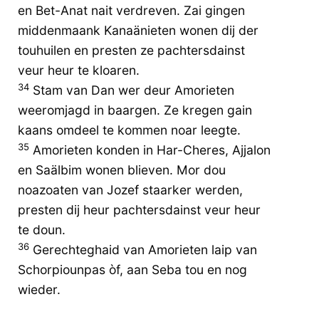
en Bet-Anat nait verdreven. Zai gingen
middenmaank Kanaänieten wonen dij der
touhuilen en presten ze pachtersdainst
veur heur te kloaren.
34
Stam van Dan wer deur Amorieten
weeromjagd in baargen. Ze kregen gain
kaans omdeel te kommen noar leegte.
35
Amorieten konden in Har-Cheres, Ajjalon
en Saälbim wonen blieven. Mor dou
noazoaten van Jozef staarker werden,
presten dij heur pachtersdainst veur heur
te doun.
36
Gerechteghaid van Amorieten laip van
Schorpiounpas òf, aan Seba tou en nog
wieder.