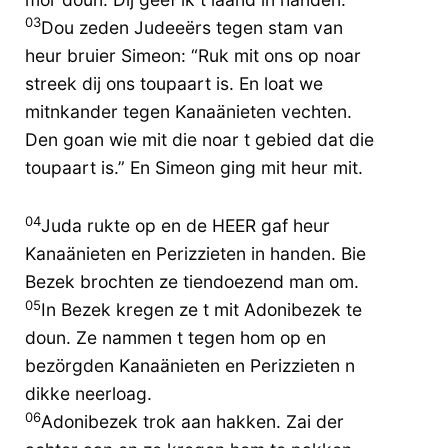
03
Dou zeden Judeeërs tegen stam van
heur bruier Simeon: “Ruk mit ons op noar
streek dij ons toupaart is. En loat we
mitnkander tegen Kanaänieten vechten.
Den goan wie mit die noar t gebied dat die
toupaart is.” En Simeon ging mit heur mit.
04
Juda rukte op en de HEER gaf heur
Kanaänieten en Perizzieten in handen. Bie
Bezek brochten ze tiendoezend man om.
05
In Bezek kregen ze t mit Adonibezek te
doun. Ze nammen t tegen hom op en
bezörgden Kanaänieten en Perizzieten n
dikke neerloag.
06
Adonibezek trok aan hakken. Zai der