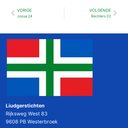
VORIGE
VOLGENDE
Vorige
Vol
Jozua 24
Rechters 02
Liudgerstichten
Rijksweg West 83
9608 PB Westerbroek