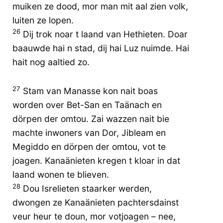
muiken ze dood, mor man mit aal zien volk,
luiten ze lopen.
26
Dij trok noar t laand van Hethieten. Doar
baauwde hai n stad, dij hai Luz nuimde. Hai
hait nog aaltied zo.
27
Stam van Manasse kon nait boas
worden over Bet-San en Taänach en
dörpen der omtou. Zai wazzen nait bie
machte inwoners van Dor, Jibleam en
Megiddo en dörpen der omtou, vot te
joagen. Kanaänieten kregen t kloar in dat
laand wonen te blieven.
28
Dou Isrelieten staarker werden,
dwongen ze Kanaänieten pachtersdainst
veur heur te doun, mor votjoagen – nee,