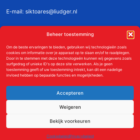
E-mail:
siktoares@liudger.nl
IBAN NL 48 INGB 0003 184345 tnv
Beheer toestemming
Liudgerstichten
KvKnr:
41011712
Om de beste ervaringen te bieden, gebruiken wij technologieën zoals
cookies om informatie over je apparaat op te slaan en/of te raadplegen.
Door in te stemmen met deze technologieën kunnen wij gegevens zoals
surfgedrag of unieke ID's op deze site verwerken. Als je geen
toestemming geeft of uw toestemming intrekt, kan dit een nadelige
Meer over de Liudgerstichten
invloed hebben op bepaalde functies en mogelijkheden.
Geschiedenis
Aanmelden als donateur
Accepteren
ANBI
Beleidsplan
Weigeren
Contact
Bekijk voorkeuren
Links
Cookiebeleid
Privacybeleid