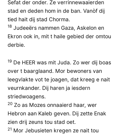
Sefat der onder. Ze verrinnewaaierden
stad en deden hom in de ban. Vanòf dij
tied hait dij stad Chorma.
18
Judeeërs nammen Gaza, Askelon en
Ekron ook in, mit t haile gebied der omtou
derbie.
19
De HEER was mit Juda. Zo wer dij boas
over t baarglaand. Mor bewoners van
leegvlakte vot te joagen, dat kreeg e nait
veurnkander. Dij haren ja iesdern
striedwoagens.
20
Zo as Mozes onnaaierd haar, wer
Hebron aan Kaleb geven. Dij zette Enak
zien drij zeuns tou stad oet.
21
Mor Jebusieten kregen ze nait tou