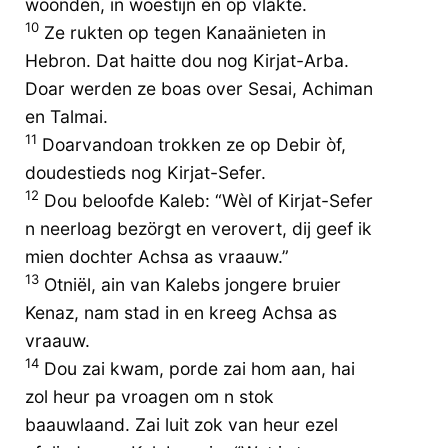
woonden, in woestijn en op vlakte.
10
Ze rukten op tegen Kanaänieten in
Hebron. Dat haitte dou nog Kirjat-Arba.
Doar werden ze boas over Sesai, Achiman
en Talmai.
11
Doarvandoan trokken ze op Debir òf,
doudestieds nog Kirjat-Sefer.
12
Dou beloofde Kaleb: “Wèl of Kirjat-Sefer
n neerloag bezörgt en verovert, dij geef ik
mien dochter Achsa as vraauw.”
13
Otniël, ain van Kalebs jongere bruier
Kenaz, nam stad in en kreeg Achsa as
vraauw.
14
Dou zai kwam, porde zai hom aan, hai
zol heur pa vroagen om n stok
baauwlaand. Zai luit zok van heur ezel