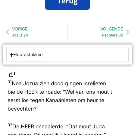
VORIGE
VOLGENDE
Vorige
Vo
Jozua 24
Rechters 02
Hoofdstukken
01
Noa Jozua zien dood gingen Isrelieten
bie de HEER te roade: “Wèl van ons mout t
eerst lös tegen Kanaänieten om heur te
bevechten?”
02
De HEER onnaaierde: “Dat mout Juda
mor doun. Dij geef ik t laand in handen.”