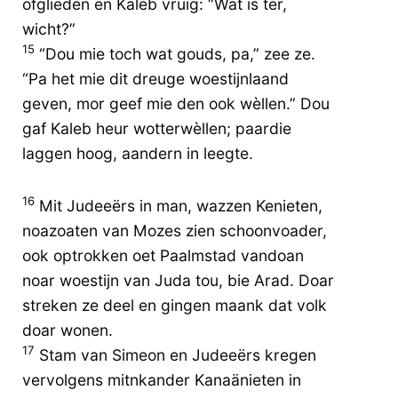
ofglieden en Kaleb vruig: “Wat is ter,
wicht?”
15
“Dou mie toch wat gouds, pa,” zee ze.
“Pa het mie dit dreuge woestijnlaand
geven, mor geef mie den ook wèllen.” Dou
gaf Kaleb heur wotterwèllen; paardie
laggen hoog, aandern in leegte.
16
Mit Judeeërs in man, wazzen Kenieten,
noazoaten van Mozes zien schoonvoader,
ook optrokken oet Paalmstad vandoan
noar woestijn van Juda tou, bie Arad. Doar
streken ze deel en gingen maank dat volk
doar wonen.
17
Stam van Simeon en Judeeërs kregen
vervolgens mitnkander Kanaänieten in