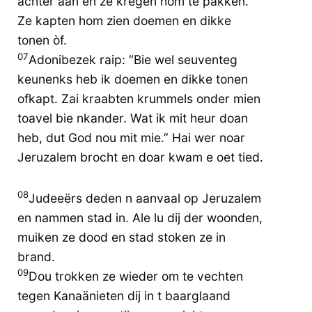
achter aan en ze kregen hom te pakken.
Ze kapten hom zien doemen en dikke
tonen òf.
07
Adonibezek raip: “Bie wel seuventeg
keunenks heb ik doemen en dikke tonen
ofkapt. Zai kraabten krummels onder mien
toavel bie nkander. Wat ik mit heur doan
heb, dut God nou mit mie.” Hai wer noar
Jeruzalem brocht en doar kwam e oet tied.
08
Judeeërs deden n aanvaal op Jeruzalem
en nammen stad in. Ale lu dij der woonden,
muiken ze dood en stad stoken ze in
brand.
09
Dou trokken ze wieder om te vechten
tegen Kanaänieten dij in t baarglaand