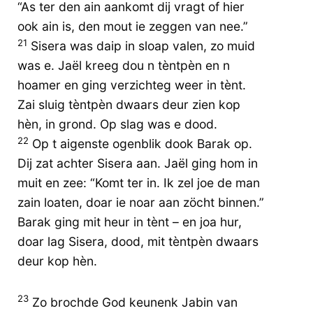
“As ter den ain aankomt dij vragt of hier
ook ain is, den mout ie zeggen van nee.”
21
Sisera was daip in sloap valen, zo muid
was e. Jaël kreeg dou n tèntpèn en n
hoamer en ging verzichteg weer in tènt.
Zai sluig tèntpèn dwaars deur zien kop
hèn, in grond. Op slag was e dood.
22
Op t aigenste ogenblik dook Barak op.
Dij zat achter Sisera aan. Jaël ging hom in
muit en zee: “Komt ter in. Ik zel joe de man
zain loaten, doar ie noar aan zöcht binnen.”
Barak ging mit heur in tènt – en joa hur,
doar lag Sisera, dood, mit tèntpèn dwaars
deur kop hèn.
23
Zo brochde God keunenk Jabin van