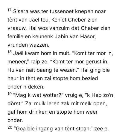
17
Sisera was ter tussenoet knepen noar
tènt van Jaël tou, Keniet Cheber zien
vraauw. Hai wos vanzulm dat Cheber zien
femilie en keunenk Jabin van Hasor,
vrunden wazzen.
18
Jaël kwam hom in muit. “Komt ter mor in,
meneer,” raip ze. “Komt ter mor gerust in.
Huiven nait baang te wezen.” Hai ging bie
heur in tènt en zai stopte hom bezied
onder n deken.
19
“Mag k wat wotter?” vruig e, “k Heb zo'n
dörst.” Zai muik leren zak mit melk open,
gaf hom drinken en stopte hom weer
onder.
20
“Goa bie ingang van tènt stoan,” zee e,