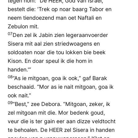
tegen hom: “De HEER, God van Israël,
bestelt die: 'Trek op noar baarg Tabor en
neem tiendoezend man oet Naftali en
Zebulon mit.
07
Den zel ik Jabin zien legeraanvoerder
Sisera mit aal zien striedwoagens en
soldoaten noar die tou lokken bie beek
Kison. En doar speul ik die hom in
handen.'”
08
“As ie mitgoan, goa ik ook,” gaf Barak
beschaaid. “Mor as ie nait mitgoan, goa ik
ook nait.”
09
“Best,” zee Debora. “Mitgoan, zeker, ik
zel mitgoan mit die. Mor bedenk goud,
veur die is ter gain eer aan dizze veldtocht
te behoalen. De HEER zel Sisera in handen