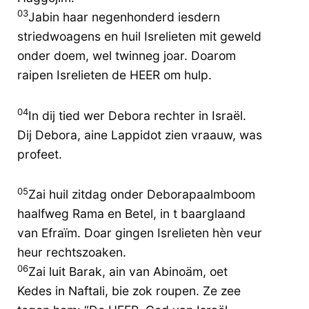
03
Jabin haar negenhonderd iesdern
striedwoagens en huil Isrelieten mit geweld
onder doem, wel twinneg joar. Doarom
raipen Isrelieten de HEER om hulp.
04
In dij tied wer Debora rechter in Israël.
Dij Debora, aine Lappidot zien vraauw, was
profeet.
05
Zai huil zitdag onder Deborapaalmboom
haalfweg Rama en Betel, in t baarglaand
van Efraïm. Doar gingen Isrelieten hèn veur
heur rechtszoaken.
06
Zai luit Barak, ain van Abinoäm, oet
Kedes in Naftali, bie zok roupen. Ze zee