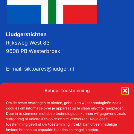
Liudgerstichten
Rijksweg West 83
9608 PB Westerbroek
E-mail:
siktoares@liudger.nl
IBAN NL 48 INGB 0003 184345 tnv
Beheer toestemming
Liudgerstichten
KvKnr:
41011712
Om de beste ervaringen te bieden, gebruiken wij technologieën zoals
cookies om informatie over je apparaat op te slaan en/of te raadplegen.
Door in te stemmen met deze technologieën kunnen wij gegevens zoals
surfgedrag of unieke ID's op deze site verwerken. Als je geen
toestemming geeft of uw toestemming intrekt, kan dit een nadelige
Meer over de Liudgerstichten
invloed hebben op bepaalde functies en mogelijkheden.