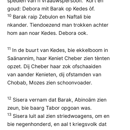
speulen van n vraauwspersoon.” Kòrt en
goud: Debora mit Barak op Kedes òf.
10
Barak raip Zebulon en Naftali bie
nkander. Tiendoezend man trokken achter
hom aan noar Kedes. Debora ook.
11
In de buurt van Kedes, bie ekkelboom in
Saänannim, haar Keniet Cheber zien tènten
opzet. Dij Cheber haar zok ofschaaiden
van aander Kenieten, dij ofstamden van
Chobab, Mozes zien schoonvoader.
12
Sisera vernam dat Barak, Abinoäm zien
zeun, bie baarg Tabor opgoan was.
13
Sisera luit aal zien striedwoagens, om en
bie negenhonderd, en aal t kriegsvolk dat