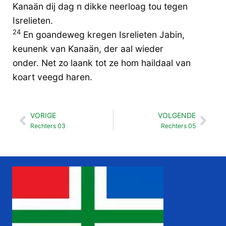
Kanaän dij dag n dikke neerloag tou tegen
Isrelieten.
24
En goandeweg kregen Isrelieten Jabin,
keunenk van Kanaän, der aal wieder
onder. Net zo laank tot ze hom haildaal van
koart veegd haren.
VORIGE
VOLGENDE
Vorige
Vol
Rechters 03
Rechters 05