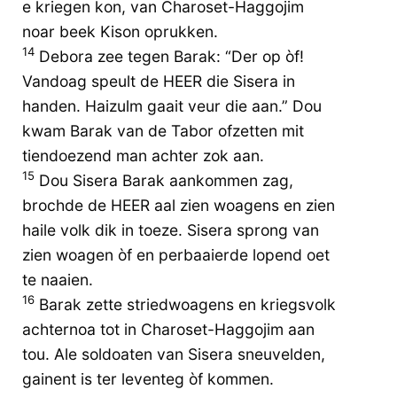
e kriegen kon, van Charoset-Haggojim
noar beek Kison oprukken.
14
Debora zee tegen Barak: “Der op òf!
Vandoag speult de HEER die Sisera in
handen. Haizulm gaait veur die aan.” Dou
kwam Barak van de Tabor ofzetten mit
tiendoezend man achter zok aan.
15
Dou Sisera Barak aankommen zag,
brochde de HEER aal zien woagens en zien
haile volk dik in toeze. Sisera sprong van
zien woagen òf en perbaaierde lopend oet
te naaien.
16
Barak zette striedwoagens en kriegsvolk
achternoa tot in Charoset-Haggojim aan
tou. Ale soldoaten van Sisera sneuvelden,
gainent is ter leventeg òf kommen.