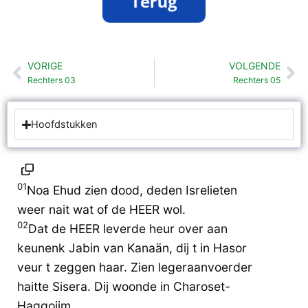
VORIGE
VOLGENDE
Vorige
Vo
Rechters 03
Rechters 05
Hoofdstukken
01
Noa Ehud zien dood, deden Isrelieten
weer nait wat of de HEER wol.
02
Dat de HEER leverde heur over aan
keunenk Jabin van Kanaän, dij t in Hasor
veur t zeggen haar. Zien legeraanvoerder
haitte Sisera. Dij woonde in Charoset-
Haggojim.