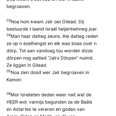
begroaven.
03
Noa hom kwam Jaïr oet Gilead. Dij
bestuurde t laand Israël twijentwinneg joar.
04
Man haar datteg zeuns. Ale datteg reden
ze op n ezelhengst en elk was boas over n
dörp. Tot aan vandoag tou worden dizze
dörpen nog aaltied “Jaïrs Dörpen” nuimd.
Ze liggen in Gilead.
05
Noa zien dood wer Jaïr begroaven in
Kamon.
06
Mor Isrelieten deden weer nait wat de
HEER wol: vannijs begunden ze de Baäls
en Astartes te vereren en goden van