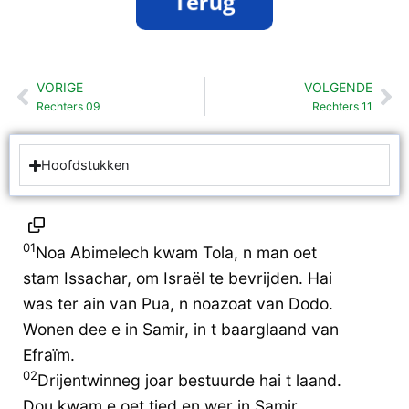
VORIGE
VOLGENDE
Vorige
Vo
Rechters 09
Rechters 11
Hoofdstukken
01
Noa Abimelech kwam Tola, n man oet
stam Issachar, om Israël te bevrijden. Hai
was ter ain van Pua, n noazoat van Dodo.
Wonen dee e in Samir, in t baarglaand van
Efraïm.
02
Drijentwinneg joar bestuurde hai t laand.
Dou kwam e oet tied en wer in Samir