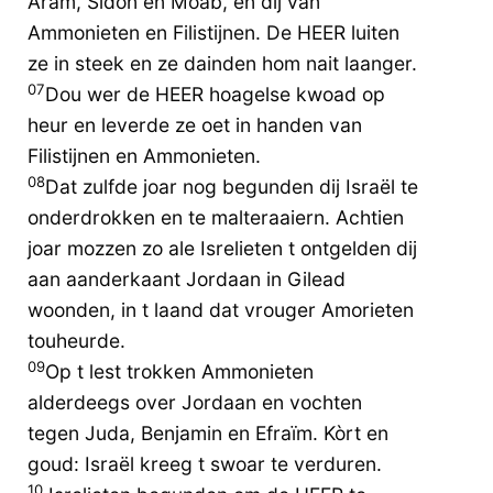
Aram, Sidon en Moäb, en dij van
Ammonieten en Filistijnen. De HEER luiten
ze in steek en ze dainden hom nait laanger.
07
Dou wer de HEER hoagelse kwoad op
heur en leverde ze oet in handen van
Filistijnen en Ammonieten.
08
Dat zulfde joar nog begunden dij Israël te
onderdrokken en te malteraaiern. Achtien
joar mozzen zo ale Isrelieten t ontgelden dij
aan aanderkaant Jordaan in Gilead
woonden, in t laand dat vrouger Amorieten
touheurde.
09
Op t lest trokken Ammonieten
alderdeegs over Jordaan en vochten
tegen Juda, Benjamin en Efraïm. Kòrt en
goud: Israël kreeg t swoar te verduren.
10