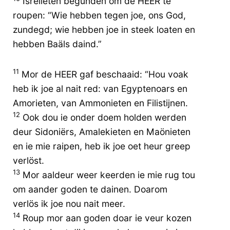
Isrelieten begunden om de HEER te
roupen: “Wie hebben tegen joe, ons God,
zundegd; wie hebben joe in steek loaten en
hebben Baäls daind.”
11
Mor de HEER gaf beschaaid: “Hou voak
heb ik joe al nait red: van Egyptenoars en
Amorieten, van Ammonieten en Filistijnen.
12
Ook dou ie onder doem holden werden
deur Sidoniërs, Amalekieten en Maönieten
en ie mie raipen, heb ik joe oet heur greep
verlöst.
13
Mor aaldeur weer keerden ie mie rug tou
om aander goden te dainen. Doarom
verlös ik joe nou nait meer.
14
Roup mor aan goden doar ie veur kozen