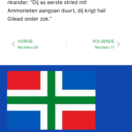
nkander: “Dij as eerste stried mit
Ammonieten aangoan duurt, dij krigt hail
Gilead onder zok.”
VORIGE
VOLGENDE
Vorige
Vol
Rechters 09
Rechters 11