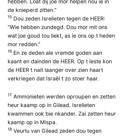
hebben. Loat dij joe mor helpen nou ie in
de knieperd zitten.”
15
Dou zeden Isrelieten tegen de HEER:
“Wie hebben zundegd. Dou mor mit ons
wat joe goud tou liekt, as ie ons op t heden
mor redden.”
16
En ze deden ale vremde goden aan
kaant en dainden de HEER. Op t leste kon
de HEER t nait laanger over zien haart
verkriegen dat Israël t zo stoer haar.
17
Ammonieten werden oproupen en zetten
heur kaamp op in Gilead. Isrelieten
kwammen ook bie nkander. Zai zetten heur
kaamp op in Mispa.
18
Veurlu van Gilead zeden dou tegen