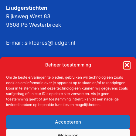
Liudgerstichten
Rijksweg West 83
9608 PB Westerbroek
E-mail:
siktoares@liudger.nl
IBAN NL 48 INGB 0003 184345 tnv
Beheer toestemming
Liudgerstichten
KvKnr:
41011712
Om de beste ervaringen te bieden, gebruiken wij technologieën zoals
cookies om informatie over je apparaat op te slaan en/of te raadplegen.
Door in te stemmen met deze technologieën kunnen wij gegevens zoals
surfgedrag of unieke ID's op deze site verwerken. Als je geen
toestemming geeft of uw toestemming intrekt, kan dit een nadelige
Meer over de Liudgerstichten
invloed hebben op bepaalde functies en mogelijkheden.
Geschiedenis
Aanmelden als donateur
Accepteren
ANBI
Beleidsplan
Weigeren