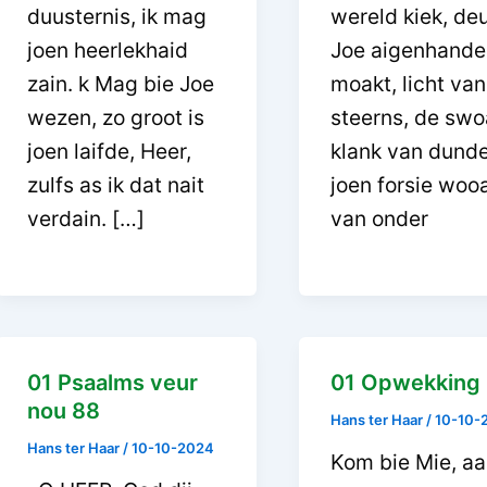
duusternis, ik mag
wereld kiek, de
joen heerlekhaid
Joe aigenhand
zain. k Mag bie Joe
moakt, licht van
wezen, zo groot is
steerns, de swo
joen laifde, Heer,
klank van dunde
zulfs as ik dat nait
joen forsie wooa
verdain. […]
van onder
01 Psaalms veur
01 Opwekking
nou 88
Hans ter Haar
/
10-10-
Hans ter Haar
/
10-10-2024
Kom bie Mie, aal