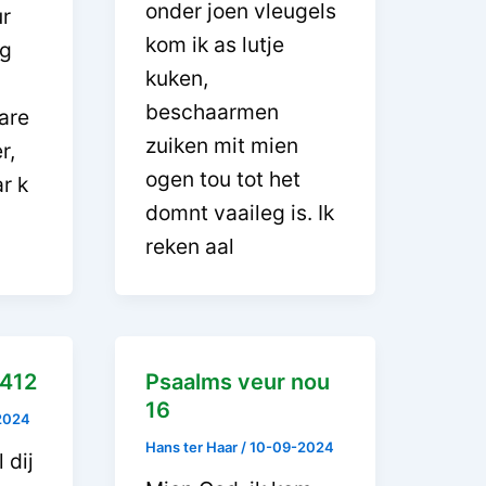
onder joen vleugels
ur
kom ik as lutje
eg
kuken,
beschaarmen
are
zuiken mit mien
r,
ogen tou tot het
r k
domnt vaaileg is. Ik
reken aal
 412
Psaalms veur nou
16
2024
Hans ter Haar
/
10-09-2024
 dij