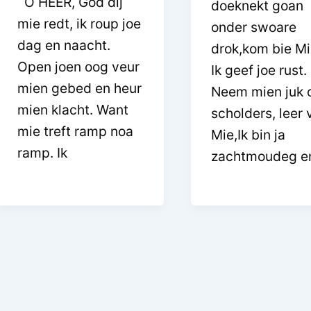
O HEER, God dij
doeknekt goan
mie redt, ik roup joe
onder swoare
dag en naacht.
drok,kom bie Mi
Open joen oog veur
Ik geef joe rust.
mien gebed en heur
Neem mien juk 
mien klacht. Want
scholders, leer 
mie treft ramp noa
Mie,Ik bin ja
ramp. Ik
zachtmoudeg en