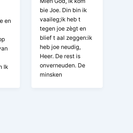
Mien God, ik kom
bie Joe. Din bin ik
vaaileg;ik heb t
e en
tegen joe zègt en
blief t aal zeggen:ik
op
heb joe neudig,
van
Heer. De rest is
onverneuden. De
 Ik
minsken