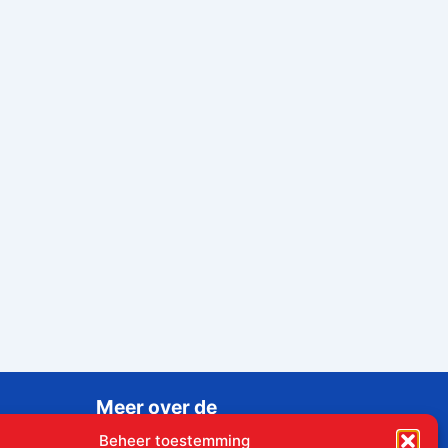
Meer over de
Liudgerstichten
Beheer toestemming