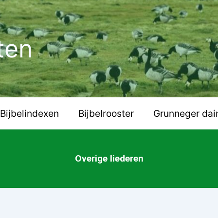
ten
Bijbelindexen
Bijbelrooster
Grunneger dai
Overige liederen