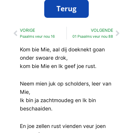
VORIGE
VOLGENDE
Vorige
Volg
Psaalms veur nou 16
01 Psaalms veur nou 88
Kom bie Mie, aal dij doeknekt goan
onder swoare drok,
kom bie Mie en Ik geef joe rust.
Neem mien juk op scholders, leer van
Mie,
Ik bin ja zachtmoudeg en Ik bin
beschaaiden.
En joe zellen rust vienden veur joen