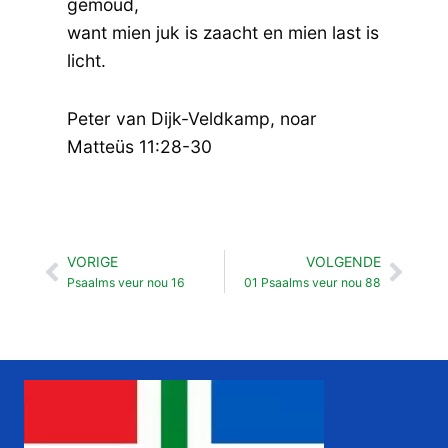
gemoud,
want mien juk is zaacht en mien last is
licht.
Peter van Dijk-Veldkamp, noar
Matteüs 11:28-30
VORIGE
VOLGENDE
Vorige
Volg
Psaalms veur nou 16
01 Psaalms veur nou 88