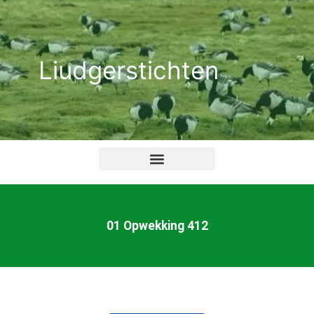
Ga
naar
de
Liudgerstichten
inhoud
01 Opwekking 412