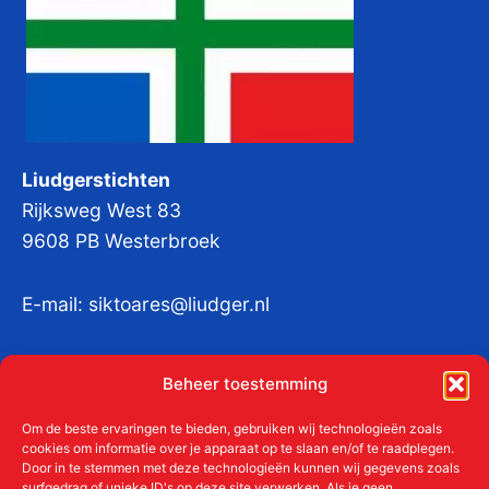
Liudgerstichten
Rijksweg West 83
9608 PB Westerbroek
E-mail:
siktoares@liudger.nl
IBAN NL 48 INGB 0003 184345 tnv
Beheer toestemming
Liudgerstichten
KvKnr:
41011712
Om de beste ervaringen te bieden, gebruiken wij technologieën zoals
cookies om informatie over je apparaat op te slaan en/of te raadplegen.
Door in te stemmen met deze technologieën kunnen wij gegevens zoals
surfgedrag of unieke ID's op deze site verwerken. Als je geen