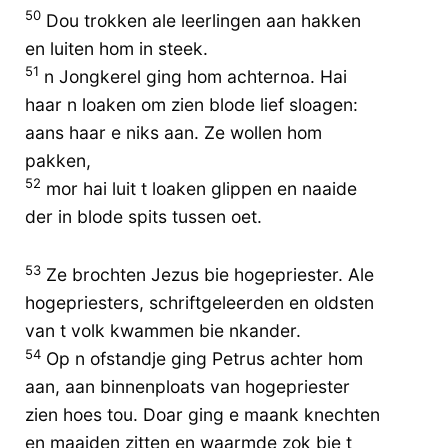
50
Dou trokken ale leerlingen aan hakken
en luiten hom in steek.
51
n Jongkerel ging hom achternoa. Hai
haar n loaken om zien blode lief sloagen:
aans haar e niks aan. Ze wollen hom
pakken,
52
mor hai luit t loaken glippen en naaide
der in blode spits tussen oet.
53
Ze brochten Jezus bie hogepriester. Ale
hogepriesters, schriftgeleerden en oldsten
van t volk kwammen bie nkander.
54
Op n ofstandje ging Petrus achter hom
aan, aan binnenploats van hogepriester
zien hoes tou. Doar ging e maank knechten
en maaiden zitten en waarmde zok bie t