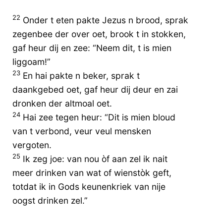
22
Onder t eten pakte Jezus n brood, sprak
zegenbee der over oet, brook t in stokken,
gaf heur dij en zee: “Neem dit, t is mien
liggoam!”
23
En hai pakte n beker, sprak t
daankgebed oet, gaf heur dij deur en zai
dronken der altmoal oet.
24
Hai zee tegen heur: “Dit is mien bloud
van t verbond, veur veul mensken
vergoten.
25
Ik zeg joe: van nou òf aan zel ik nait
meer drinken van wat of wienstòk geft,
totdat ik in Gods keunenkriek van nije
oogst drinken zel.”