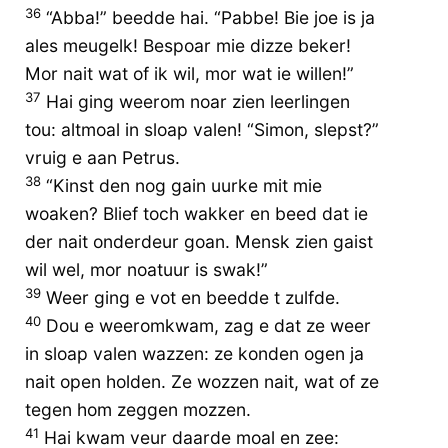
36
“Abba!” beedde hai. “Pabbe! Bie joe is ja
ales meugelk! Bespoar mie dizze beker!
Mor nait wat of ik wil, mor wat ie willen!”
37
Hai ging weerom noar zien leerlingen
tou: altmoal in sloap valen! “Simon, slepst?”
vruig e aan Petrus.
38
“Kinst den nog gain uurke mit mie
woaken? Blief toch wakker en beed dat ie
der nait onderdeur goan. Mensk zien gaist
wil wel, mor noatuur is swak!”
39
Weer ging e vot en beedde t zulfde.
40
Dou e weeromkwam, zag e dat ze weer
in sloap valen wazzen: ze konden ogen ja
nait open holden. Ze wozzen nait, wat of ze
tegen hom zeggen mozzen.
41
Hai kwam veur daarde moal en zee: