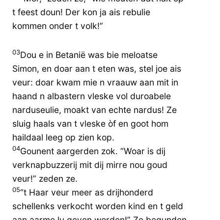
t feest doun! Der kon ja ais rebulie
kommen onder t volk!”
03
Dou e in Betanië was bie meloatse
Simon, en doar aan t eten was, stel joe ais
veur: doar kwam mie n vraauw aan mit in
haand n albastern vleske vol duroabele
narduseulie, moakt van echte nardus! Ze
sluig haals van t vleske òf en goot hom
haildaal leeg op zien kop.
04
Gounent aargerden zok. “Woar is dij
verknapbuzzerij mit dij mirre nou goud
veur!” zeden ze.
05
“t Haar veur meer as drijhonderd
schellenks verkocht worden kind en t geld
aan aarme lu geven worden!” Ze begunden