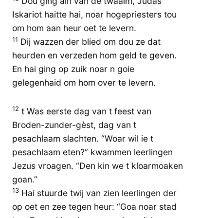
Dou ging ain van de twaalm, Judas
Iskariot haitte hai, noar hogepriesters tou
om hom aan heur oet te levern.
11
Dij wazzen der blied om dou ze dat
heurden en verzeden hom geld te geven.
En hai ging op zuik noar n goie
gelegenhaid om hom over te levern.
12
t Was eerste dag van t feest van
Broden-zunder-gèst, dag van t
pesachlaam slachten. “Woar wil ie t
pesachlaam eten?” kwammen leerlingen
Jezus vroagen. “Den kin we t kloarmoaken
goan.”
13
Hai stuurde twij van zien leerlingen der
op oet en zee tegen heur: “Goa noar stad