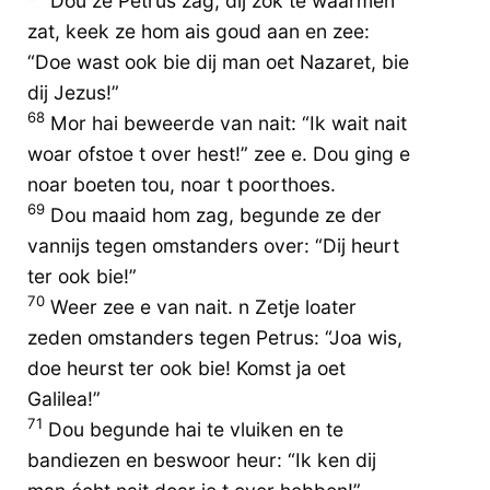
Dou ze Petrus zag, dij zok te waarmen
zat, keek ze hom ais goud aan en zee:
“Doe wast ook bie dij man oet Nazaret, bie
dij Jezus!”
68
Mor hai beweerde van nait: “Ik wait nait
woar ofstoe t over hest!” zee e. Dou ging e
noar boeten tou, noar t poorthoes.
69
Dou maaid hom zag, begunde ze der
vannijs tegen omstanders over: “Dij heurt
ter ook bie!”
70
Weer zee e van nait. n Zetje loater
zeden omstanders tegen Petrus: “Joa wis,
doe heurst ter ook bie! Komst ja oet
Galilea!”
71
Dou begunde hai te vluiken en te
bandiezen en beswoor heur: “Ik ken dij