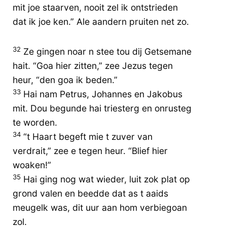
mit joe staarven, nooit zel ik ontstrieden
dat ik joe ken.” Ale aandern pruiten net zo.
32
Ze gingen noar n stee tou dij Getsemane
hait. “Goa hier zitten,” zee Jezus tegen
heur, “den goa ik beden.”
33
Hai nam Petrus, Johannes en Jakobus
mit. Dou begunde hai triesterg en onrusteg
te worden.
34
“t Haart begeft mie t zuver van
verdrait,” zee e tegen heur. “Blief hier
woaken!”
35
Hai ging nog wat wieder, luit zok plat op
grond valen en beedde dat as t aaids
meugelk was, dit uur aan hom verbiegoan
zol.