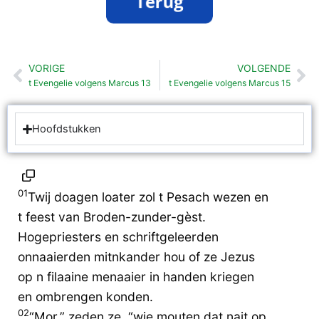
VORIGE
VOLGENDE
Vorige
Vo
t Evengelie volgens Marcus 13
t Evengelie volgens Marcus 15
Hoofdstukken
01
Twij doagen loater zol t Pesach wezen en
t feest van Broden-zunder-gèst.
Hogepriesters en schriftgeleerden
onnaaierden mitnkander hou of ze Jezus
op n filaaine menaaier in handen kriegen
en ombrengen konden.
02
“Mor,” zeden ze, “wie mouten dat nait op