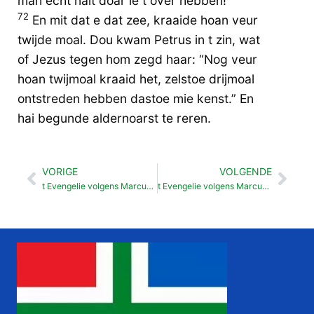
man écht nait doar ie t over hebben!”
72
En mit dat e dat zee, kraaide hoan veur
twijde moal. Dou kwam Petrus in t zin, wat
of Jezus tegen hom zegd haar: “Nog veur
hoan twijmoal kraaid het, zelstoe drijmoal
ontstreden hebben dastoe mie kenst.” En
hai begunde aldernoarst te reren.
VORIGE
VOLGENDE
Vorige
Vol
t Evengelie volgens Marcus 13
t Evengelie volgens Marcus 15