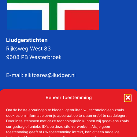
Liudgerstichten
Rijksweg West 83
9608 PB Westerbroek
E-mail:
siktoares@liudger.nl
IBAN NL 48 INGB 0003 184345 tnv
Beheer toestemming
Liudgerstichten
KvKnr:
41011712
Om de beste ervaringen te bieden, gebruiken wij technologieën zoals
cookies om informatie over je apparaat op te slaan en/of te raadplegen.
Door in te stemmen met deze technologieën kunnen wij gegevens zoals
surfgedrag of unieke ID's op deze site verwerken. Als je geen
toestemming geeft of uw toestemming intrekt, kan dit een nadelige
Meer over de Liudgerstichten