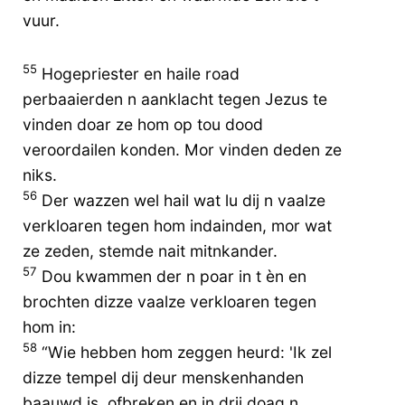
vuur.
55
Hogepriester en haile road
perbaaierden n aanklacht tegen Jezus te
vinden doar ze hom op tou dood
veroordailen konden. Mor vinden deden ze
niks.
56
Der wazzen wel hail wat lu dij n vaalze
verkloaren tegen hom indainden, mor wat
ze zeden, stemde nait mitnkander.
57
Dou kwammen der n poar in t èn en
brochten dizze vaalze verkloaren tegen
hom in:
58
“Wie hebben hom zeggen heurd: 'Ik zel
dizze tempel dij deur menskenhanden
baauwd is, ofbreken en in drij doag n