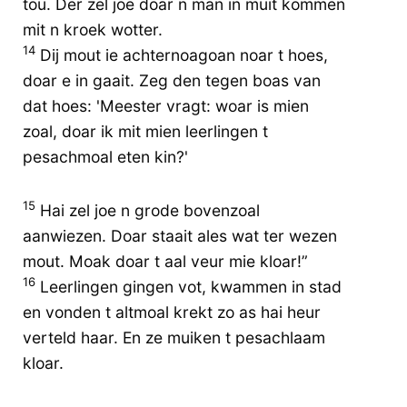
tou. Der zel joe doar n man in muit kommen
mit n kroek wotter.
14
Dij mout ie achternoagoan noar t hoes,
doar e in gaait. Zeg den tegen boas van
dat hoes: 'Meester vragt: woar is mien
zoal, doar ik mit mien leerlingen t
pesachmoal eten kin?'
15
Hai zel joe n grode bovenzoal
aanwiezen. Doar staait ales wat ter wezen
mout. Moak doar t aal veur mie kloar!”
16
Leerlingen gingen vot, kwammen in stad
en vonden t altmoal krekt zo as hai heur
verteld haar. En ze muiken t pesachlaam
kloar.