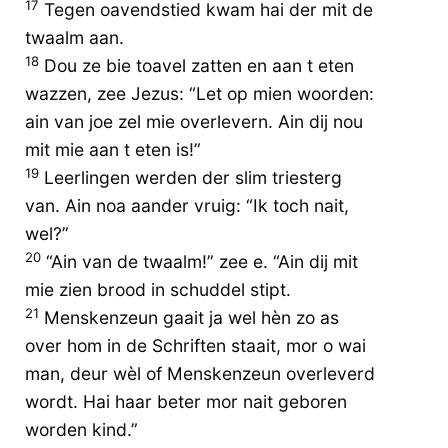
17
Tegen oavendstied kwam hai der mit de
twaalm aan.
18
Dou ze bie toavel zatten en aan t eten
wazzen, zee Jezus: “Let op mien woorden:
ain van joe zel mie overlevern. Ain dij nou
mit mie aan t eten is!”
19
Leerlingen werden der slim triesterg
van. Ain noa aander vruig: “Ik toch nait,
wel?”
20
“Ain van de twaalm!” zee e. “Ain dij mit
mie zien brood in schuddel stipt.
21
Menskenzeun gaait ja wel hèn zo as
over hom in de Schriften staait, mor o wai
man, deur wèl of Menskenzeun overleverd
wordt. Hai haar beter mor nait geboren
worden kind.”