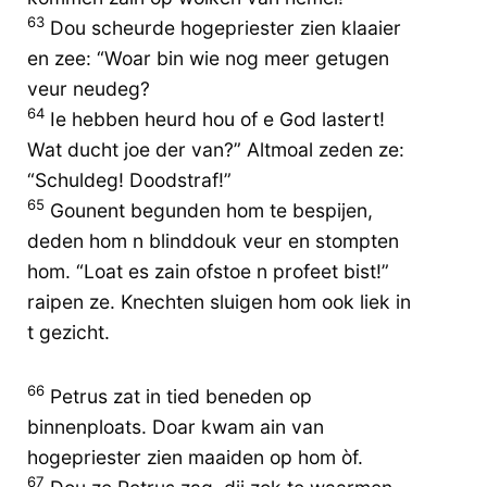
63
Dou scheurde hogepriester zien klaaier
en zee: “Woar bin wie nog meer getugen
veur neudeg?
64
Ie hebben heurd hou of e God lastert!
Wat ducht joe der van?” Altmoal zeden ze:
“Schuldeg! Doodstraf!”
65
Gounent begunden hom te bespijen,
deden hom n blinddouk veur en stompten
hom. “Loat es zain ofstoe n profeet bist!”
raipen ze. Knechten sluigen hom ook liek in
t gezicht.
66
Petrus zat in tied beneden op
binnenploats. Doar kwam ain van
hogepriester zien maaiden op hom òf.
67