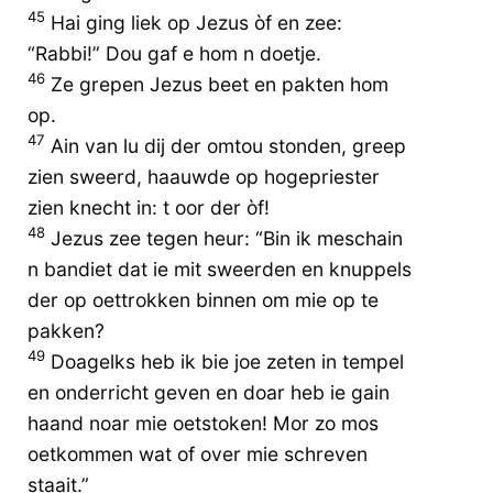
45
Hai ging liek op Jezus òf en zee:
“Rabbi!” Dou gaf e hom n doetje.
46
Ze grepen Jezus beet en pakten hom
op.
47
Ain van lu dij der omtou stonden, greep
zien sweerd, haauwde op hogepriester
zien knecht in: t oor der òf!
48
Jezus zee tegen heur: “Bin ik meschain
n bandiet dat ie mit sweerden en knuppels
der op oettrokken binnen om mie op te
pakken?
49
Doagelks heb ik bie joe zeten in tempel
en onderricht geven en doar heb ie gain
haand noar mie oetstoken! Mor zo mos
oetkommen wat of over mie schreven
staait.”