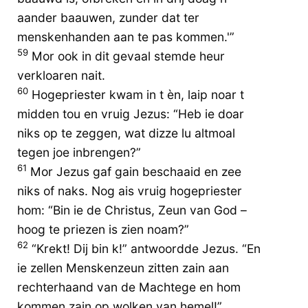
aander baauwen, zunder dat ter
menskenhanden aan te pas kommen.'”
59
Mor ook in dit gevaal stemde heur
verkloaren nait.
60
Hogepriester kwam in t èn, laip noar t
midden tou en vruig Jezus: “Heb ie doar
niks op te zeggen, wat dizze lu altmoal
tegen joe inbrengen?”
61
Mor Jezus gaf gain beschaaid en zee
niks of naks. Nog ais vruig hogepriester
hom: “Bin ie de Christus, Zeun van God –
hoog te priezen is zien noam?”
62
“Krekt! Dij bin k!” antwoordde Jezus. “En
ie zellen Menskenzeun zitten zain aan
rechterhaand van de Machtege en hom
kommen zain op wolken van hemel!”