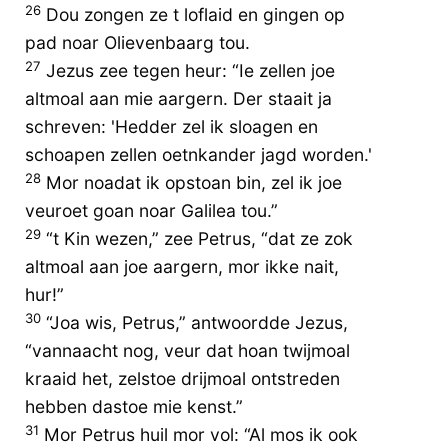
26
Dou zongen ze t loflaid en gingen op
pad noar Olievenbaarg tou.
27
Jezus zee tegen heur: “Ie zellen joe
altmoal aan mie aargern. Der staait ja
schreven: 'Hedder zel ik sloagen en
schoapen zellen oetnkander jagd worden.'
28
Mor noadat ik opstoan bin, zel ik joe
veuroet goan noar Galilea tou.”
29
“t Kin wezen,” zee Petrus, “dat ze zok
altmoal aan joe aargern, mor ikke nait,
hur!”
30
“Joa wis, Petrus,” antwoordde Jezus,
“vannaacht nog, veur dat hoan twijmoal
kraaid het, zelstoe drijmoal ontstreden
hebben dastoe mie kenst.”
31
Mor Petrus huil mor vol: “Al mos ik ook