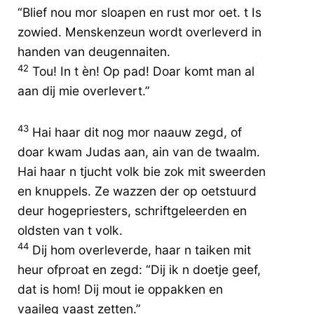
“Blief nou mor sloapen en rust mor oet. t Is
zowied. Menskenzeun wordt overleverd in
handen van deugennaiten.
42
Tou! In t èn! Op pad! Doar komt man al
aan dij mie overlevert.”
43
Hai haar dit nog mor naauw zegd, of
doar kwam Judas aan, ain van de twaalm.
Hai haar n tjucht volk bie zok mit sweerden
en knuppels. Ze wazzen der op oetstuurd
deur hogepriesters, schriftgeleerden en
oldsten van t volk.
44
Dij hom overleverde, haar n taiken mit
heur ofproat en zegd: “Dij ik n doetje geef,
dat is hom! Dij mout ie oppakken en
vaaileg vaast zetten.”