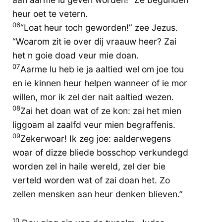
heur oet te vetern.
06
“Loat heur toch geworden!” zee Jezus.
“Woarom zit ie over dij vraauw heer? Zai
het n goie doad veur mie doan.
07
Aarme lu heb ie ja aaltied wel om joe tou
en ie kinnen heur helpen wanneer of ie mor
willen, mor ik zel der nait aaltied wezen.
08
Zai het doan wat of ze kon: zai het mien
liggoam al zaalfd veur mien begraffenis.
09
Zekerwoar! Ik zeg joe: aalderwegens
woar of dizze bliede bosschop verkundegd
worden zel in haile wereld, zel der bie
verteld worden wat of zai doan het. Zo
zellen mensken aan heur denken blieven.”
10