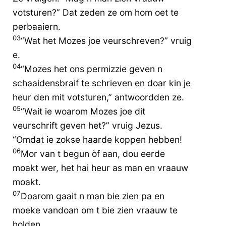
votsturen?” Dat zeden ze om hom oet te
perbaaiern.
03
“Wat het Mozes joe veurschreven?” vruig
e.
04
“Mozes het ons permizzie geven n
schaaidensbraif te schrieven en doar kin je
heur den mit votsturen,” antwoordden ze.
05
“Wait ie woarom Mozes joe dit
veurschrift geven het?” vruig Jezus.
“Omdat ie zokse haarde koppen hebben!
06
Mor van t begun òf aan, dou eerde
moakt wer, het hai heur as man en vraauw
moakt.
07
Doarom gaait n man bie zien pa en
moeke vandoan om t bie zien vraauw te
holden,