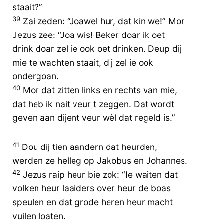
staait?”
39
Zai zeden: “Joawel hur, dat kin we!” Mor
Jezus zee: “Joa wis! Beker doar ik oet
drink doar zel ie ook oet drinken. Deup dij
mie te wachten staait, dij zel ie ook
ondergoan.
40
Mor dat zitten links en rechts van mie,
dat heb ik nait veur t zeggen. Dat wordt
geven aan dijent veur wèl dat regeld is.”
41
Dou dij tien aandern dat heurden,
werden ze helleg op Jakobus en Johannes.
42
Jezus raip heur bie zok: “Ie waiten dat
volken heur laaiders over heur de boas
speulen en dat grode heren heur macht
vuilen loaten.