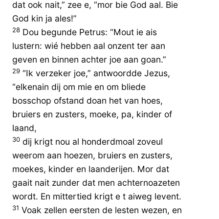
dat ook nait,” zee e, “mor bie God aal. Bie
God kin ja ales!”
28
Dou begunde Petrus: “Mout ie ais
lustern: wié hebben aal onzent ter aan
geven en binnen achter joe aan goan.”
29
“Ik verzeker joe,” antwoordde Jezus,
“elkenain dij om mie en om bliede
bosschop ofstand doan het van hoes,
bruiers en zusters, moeke, pa, kinder of
laand,
30
dij krigt nou al honderdmoal zoveul
weerom aan hoezen, bruiers en zusters,
moekes, kinder en laanderijen. Mor dat
gaait nait zunder dat men achternoazeten
wordt. En mittertied krigt e t aiweg levent.
31
Voak zellen eersten de lesten wezen, en