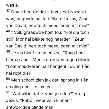
was e.
47
Dou e heurde dat t Jezus oet Nazaret
was, begunde hai te bèlken: “Jezus, Zeun
van David, heb toch meedlieden mit mie!”
48
t Volk graauwde hom tou: “Hol die toch
stil!” Mor hai bèlkte nog haarder: “Zeun
van David, heb toch meedlieden mit mie!”
49
Jezus bleef stoan en zee: “Roup hom
hier op aan!” Mensken zeden tegen blinde:
“Loat moudveren nait hangen! Tou, in t èn:
hai ropt die!”
50
Man schoot zien jak oet, sprong in t èn
en ging noar Jezus tou.
51
“Wat wil ie dat ik veur joe dou?” vruig
Jezus. “Rabbi, weer zain kinnen!”
antwoordde blinde man.