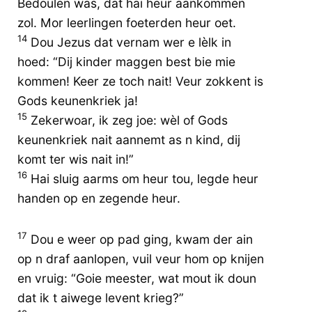
Bedoulen was, dat hai heur aankommen
zol. Mor leerlingen foeterden heur oet.
14
Dou Jezus dat vernam wer e lèlk in
hoed: “Dij kinder maggen best bie mie
kommen! Keer ze toch nait! Veur zokkent is
Gods keunenkriek ja!
15
Zekerwoar, ik zeg joe: wèl of Gods
keunenkriek nait aannemt as n kind, dij
komt ter wis nait in!”
16
Hai sluig aarms om heur tou, legde heur
handen op en zegende heur.
17
Dou e weer op pad ging, kwam der ain
op n draf aanlopen, vuil veur hom op knijen
en vruig: “Goie meester, wat mout ik doun
dat ik t aiwege levent krieg?”