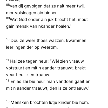
08
van dij gevolgen dat ze nait meer twij,
mor volsloagen ain binnen.
09
Wat God onder ain juk brocht het, mout
gain mensk van nkander hoalen.”
10
Dou ze weer thoes wazzen, kwammen
leerlingen der op weerom.
11
Hai zee tegen heur: “Wèl zien vraauw
votstuurt en mit n aander traauwt, brekt
veur heur zien traauw.
12
En as zai bie heur man vandoan gaait en
mit n aander traauwt, den is ze ontraauw.”
13
Mensken brochten lutje kinder bie hom.