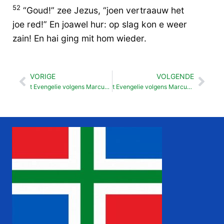
52
“Goud!” zee Jezus, “joen vertraauw het
joe red!” En joawel hur: op slag kon e weer
zain! En hai ging mit hom wieder.
VORIGE
VOLGENDE
Vorige
Vol
t Evengelie volgens Marcus 09
t Evengelie volgens Marcus 11