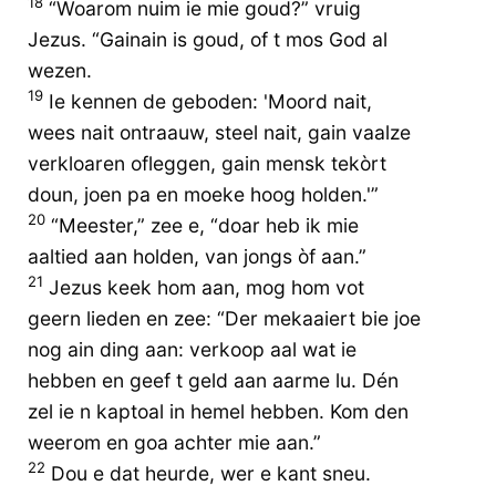
18
“Woarom nuim ie mie goud?” vruig
Jezus. “Gainain is goud, of t mos God al
wezen.
19
Ie kennen de geboden: 'Moord nait,
wees nait ontraauw, steel nait, gain vaalze
verkloaren ofleggen, gain mensk tekòrt
doun, joen pa en moeke hoog holden.'”
20
“Meester,” zee e, “doar heb ik mie
aaltied aan holden, van jongs òf aan.”
21
Jezus keek hom aan, mog hom vot
geern lieden en zee: “Der mekaaiert bie joe
nog ain ding aan: verkoop aal wat ie
hebben en geef t geld aan aarme lu. Dén
zel ie n kaptoal in hemel hebben. Kom den
weerom en goa achter mie aan.”
22
Dou e dat heurde, wer e kant sneu.