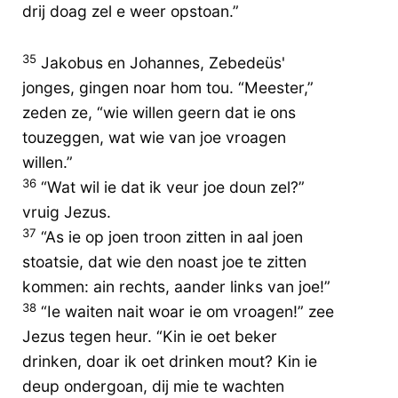
drij doag zel e weer opstoan.”
35
Jakobus en Johannes, Zebedeüs'
jonges, gingen noar hom tou. “Meester,”
zeden ze, “wie willen geern dat ie ons
touzeggen, wat wie van joe vroagen
willen.”
36
“Wat wil ie dat ik veur joe doun zel?”
vruig Jezus.
37
“As ie op joen troon zitten in aal joen
stoatsie, dat wie den noast joe te zitten
kommen: ain rechts, aander links van joe!”
38
“Ie waiten nait woar ie om vroagen!” zee
Jezus tegen heur. “Kin ie oet beker
drinken, doar ik oet drinken mout? Kin ie
deup ondergoan, dij mie te wachten