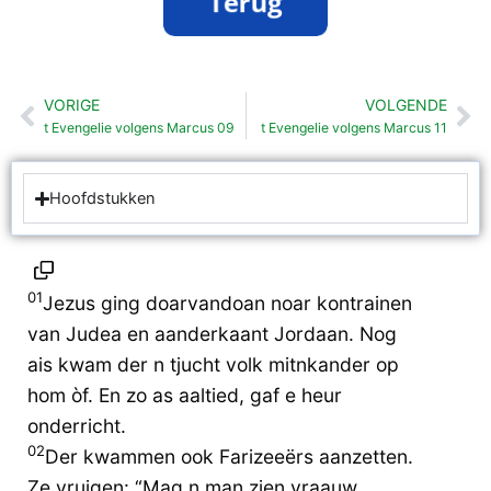
VORIGE
VOLGENDE
Vorige
Vo
t Evengelie volgens Marcus 09
t Evengelie volgens Marcus 11
Hoofdstukken
01
Jezus ging doarvandoan noar kontrainen
van Judea en aanderkaant Jordaan. Nog
ais kwam der n tjucht volk mitnkander op
hom òf. En zo as aaltied, gaf e heur
onderricht.
02
Der kwammen ook Farizeeërs aanzetten.
Ze vruigen: “Mag n man zien vraauw