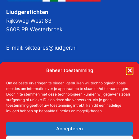
Liudgerstichten
Rijksweg West 83
9608 PB Westerbroek
E-mail:
siktoares@liudger.nl
IBAN NL 48 INGB 0003 184345 tnv
Beheer toestemming
Liudgerstichten
KvKnr:
41011712
Om de beste ervaringen te bieden, gebruiken wij technologieën zoals
cookies om informatie over je apparaat op te slaan en/of te raadplegen.
Door in te stemmen met deze technologieën kunnen wij gegevens zoals
surfgedrag of unieke ID's op deze site verwerken. Als je geen
toestemming geeft of uw toestemming intrekt, kan dit een nadelige
Meer over de Liudgerstichten
invloed hebben op bepaalde functies en mogelijkheden.
Geschiedenis
Aanmelden als donateur
Accepteren
ANBI