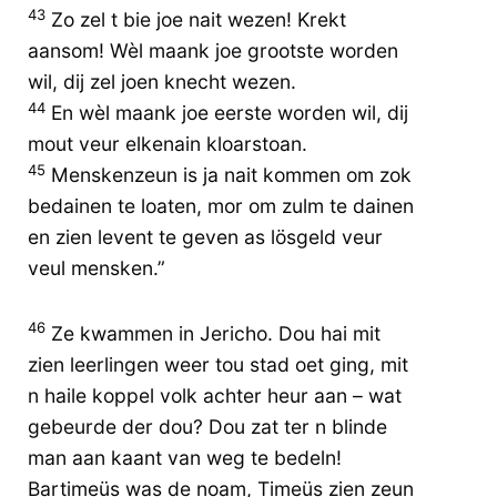
43
Zo zel t bie joe nait wezen! Krekt
aansom! Wèl maank joe grootste worden
wil, dij zel joen knecht wezen.
44
En wèl maank joe eerste worden wil, dij
mout veur elkenain kloarstoan.
45
Menskenzeun is ja nait kommen om zok
bedainen te loaten, mor om zulm te dainen
en zien levent te geven as lösgeld veur
veul mensken.”
46
Ze kwammen in Jericho. Dou hai mit
zien leerlingen weer tou stad oet ging, mit
n haile koppel volk achter heur aan – wat
gebeurde der dou? Dou zat ter n blinde
man aan kaant van weg te bedeln!
Bartimeüs was de noam, Timeüs zien zeun