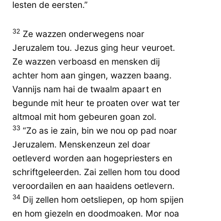
lesten de eersten.”
32
Ze wazzen onderwegens noar
Jeruzalem tou. Jezus ging heur veuroet.
Ze wazzen verboasd en mensken dij
achter hom aan gingen, wazzen baang.
Vannijs nam hai de twaalm apaart en
begunde mit heur te proaten over wat ter
altmoal mit hom gebeuren goan zol.
33
“Zo as ie zain, bin we nou op pad noar
Jeruzalem. Menskenzeun zel doar
oetleverd worden aan hogepriesters en
schriftgeleerden. Zai zellen hom tou dood
veroordailen en aan haaidens oetlevern.
34
Dij zellen hom oetsliepen, op hom spijen
en hom giezeln en doodmoaken. Mor noa