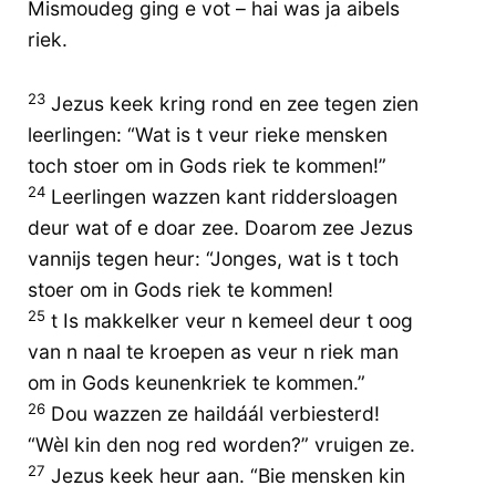
Mismoudeg ging e vot – hai was ja aibels
riek.
23
Jezus keek kring rond en zee tegen zien
leerlingen: “Wat is t veur rieke mensken
toch stoer om in Gods riek te kommen!”
24
Leerlingen wazzen kant riddersloagen
deur wat of e doar zee. Doarom zee Jezus
vannijs tegen heur: “Jonges, wat is t toch
stoer om in Gods riek te kommen!
25
t Is makkelker veur n kemeel deur t oog
van n naal te kroepen as veur n riek man
om in Gods keunenkriek te kommen.”
26
Dou wazzen ze haildáál verbiesterd!
“Wèl kin den nog red worden?” vruigen ze.
27
Jezus keek heur aan. “Bie mensken kin