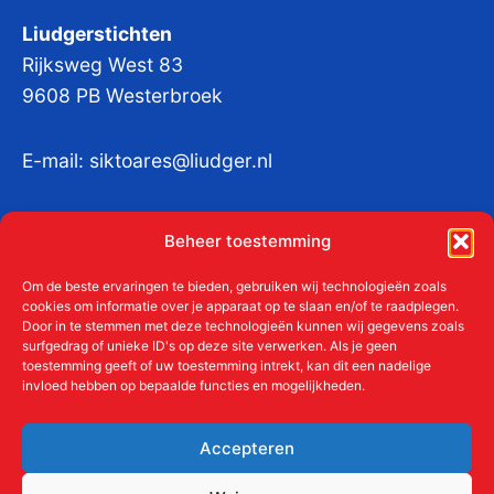
Liudgerstichten
Rijksweg West 83
9608 PB Westerbroek
E-mail:
siktoares@liudger.nl
IBAN NL 48 INGB 0003 184345 tnv
Beheer toestemming
Liudgerstichten
KvKnr:
41011712
Om de beste ervaringen te bieden, gebruiken wij technologieën zoals
cookies om informatie over je apparaat op te slaan en/of te raadplegen.
Door in te stemmen met deze technologieën kunnen wij gegevens zoals
surfgedrag of unieke ID's op deze site verwerken. Als je geen
toestemming geeft of uw toestemming intrekt, kan dit een nadelige
Meer over de Liudgerstichten
invloed hebben op bepaalde functies en mogelijkheden.
Geschiedenis
Aanmelden als donateur
Accepteren
ANBI