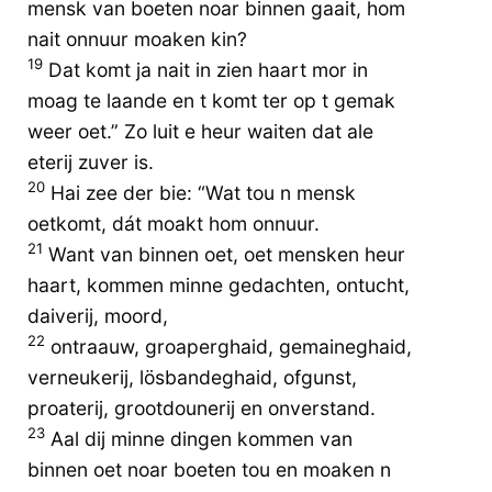
mensk van boeten noar binnen gaait, hom
nait onnuur moaken kin?
19
Dat komt ja nait in zien haart mor in
moag te laande en t komt ter op t gemak
weer oet.” Zo luit e heur waiten dat ale
eterij zuver is.
20
Hai zee der bie: “Wat tou n mensk
oetkomt, dát moakt hom onnuur.
21
Want van binnen oet, oet mensken heur
haart, kommen minne gedachten, ontucht,
daiverij, moord,
22
ontraauw, groaperghaid, gemaineghaid,
verneukerij, lösbandeghaid, ofgunst,
proaterij, grootdounerij en onverstand.
23
Aal dij minne dingen kommen van
binnen oet noar boeten tou en moaken n