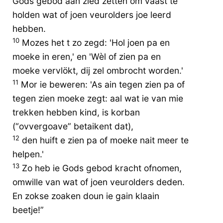
Gods gebod aan zied zetten om vaast te
holden wat of joen veurolders joe leerd
hebben.
10
Mozes het t zo zegd: 'Hol joen pa en
moeke in eren,' en 'Wèl of zien pa en
moeke vervlökt, dij zel ombrocht worden.'
11
Mor ie beweren: 'As ain tegen zien pa of
tegen zien moeke zegt: aal wat ie van mie
trekken hebben kind, is korban
(“ovvergoave” betaikent dat),
12
den huift e zien pa of moeke nait meer te
helpen.'
13
Zo heb ie Gods gebod kracht ofnomen,
omwille van wat of joen veurolders deden.
En zokse zoaken doun ie gain klaain
beetje!”