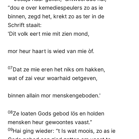
“dou e over kemediespeulers zo as ie
binnen, zegd het, krekt zo as ter in de
Schrift staait:
'Dit volk eert mie mit zien mond,
mor heur haart is wied van mie òf.
07
Dat ze mie eren het niks om hakken,
wat of zai veur woarhaid oetgeven,
binnen allain mor menskengeboden.'
08
Ze loaten Gods gebod lös en holden
mensken heur gewoontes vaast.”
09
Hai ging wieder: “t Is wat moois, zo as ie