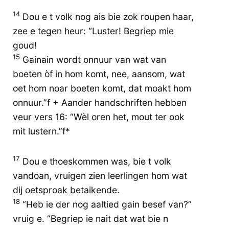
14
Dou e t volk nog ais bie zok roupen haar,
zee e tegen heur: “Luster! Begriep mie
goud!
15
Gainain wordt onnuur van wat van
boeten òf in hom komt, nee, aansom, wat
oet hom noar boeten komt, dat moakt hom
onnuur.”f + Aander handschriften hebben
veur vers 16: “Wèl oren het, mout ter ook
mit lustern.”f*
17
Dou e thoeskommen was, bie t volk
vandoan, vruigen zien leerlingen hom wat
dij oetsproak betaikende.
18
“Heb ie der nog aaltied gain besef van?”
vruig e. “Begriep ie nait dat wat bie n