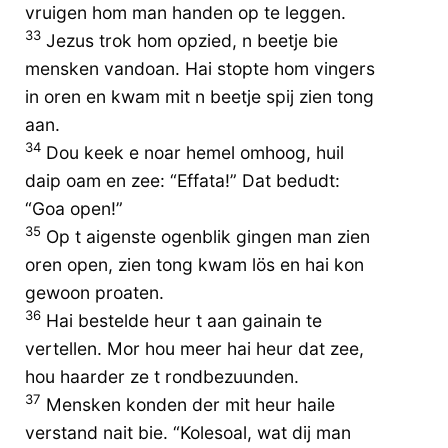
vruigen hom man handen op te leggen.
33
Jezus trok hom opzied, n beetje bie
mensken vandoan. Hai stopte hom vingers
in oren en kwam mit n beetje spij zien tong
aan.
34
Dou keek e noar hemel omhoog, huil
daip oam en zee: “Effata!” Dat bedudt:
“Goa open!”
35
Op t aigenste ogenblik gingen man zien
oren open, zien tong kwam lös en hai kon
gewoon proaten.
36
Hai bestelde heur t aan gainain te
vertellen. Mor hou meer hai heur dat zee,
hou haarder ze t rondbezuunden.
37
Mensken konden der mit heur haile
verstand nait bie. “Kolesoal, wat dij man