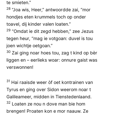
te smieten.”
28
“Joa wis, Heer,” antwoordde zai, “mor
hondjes eten krummels toch op onder
toavel, dij kinder valen loaten.”
29
“Omdat ie dit zegd hebben,” zee Jezus
tegen heur, “mag ie votgoan: duvel is tou
joen wichtje oetgoan.”
30
Zai ging noar hoes tou, zag t kind op bèr
liggen en – eerlieks woar: onnure gaist was
verswonnen!
31
Hai raaisde weer òf oet kontrainen van
Tyrus en ging over Sidon weerom noar t
Galileameer, midden in Tienstedenlaand.
32
Loaten ze nou n dove man bie hom
brengen! Proaten kon e mor naauw. Ze