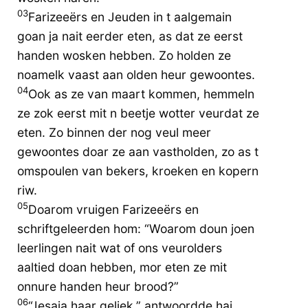
03
Farizeeërs en Jeuden in t aalgemain
goan ja nait eerder eten, as dat ze eerst
handen wosken hebben. Zo holden ze
noamelk vaast aan olden heur gewoontes.
04
Ook as ze van maart kommen, hemmeln
ze zok eerst mit n beetje wotter veurdat ze
eten. Zo binnen der nog veul meer
gewoontes doar ze aan vastholden, zo as t
omspoulen van bekers, kroeken en kopern
riw.
05
Doarom vruigen Farizeeërs en
schriftgeleerden hom: “Woarom doun joen
leerlingen nait wat of ons veurolders
aaltied doan hebben, mor eten ze mit
onnure handen heur brood?”
06
“Jesaja haar geliek,” antwoordde hai,