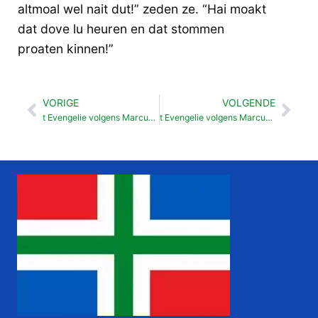
altmoal wel nait dut!” zeden ze. “Hai moakt
dat dove lu heuren en dat stommen
proaten kinnen!”
VORIGE
VOLGENDE
Vorige
Vol
t Evengelie volgens Marcus 06
t Evengelie volgens Marcus 08