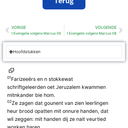
VORIGE
VOLGENDE
Vorige
Vo
t Evengelie volgens Marcus 06
t Evengelie volgens Marcus 08
Hoofdstukken
01
Farizeeërs en n stokkewat
schriftgeleerden oet Jeruzalem kwammen
mitnkander bie hom.
02
Ze zagen dat gounent van zien leerlingen
heur brood opatten mit onnure handen, dat
wil zeggen: mit handen dij ze nait veurtied
wosken haren.