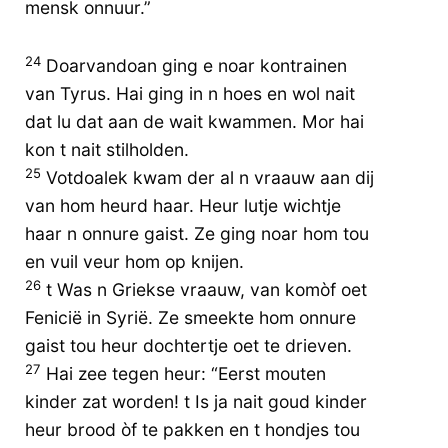
mensk onnuur.”
24
Doarvandoan ging e noar kontrainen
van Tyrus. Hai ging in n hoes en wol nait
dat lu dat aan de wait kwammen. Mor hai
kon t nait stilholden.
25
Votdoalek kwam der al n vraauw aan dij
van hom heurd haar. Heur lutje wichtje
haar n onnure gaist. Ze ging noar hom tou
en vuil veur hom op knijen.
26
t Was n Griekse vraauw, van komòf oet
Fenicië in Syrië. Ze smeekte hom onnure
gaist tou heur dochtertje oet te drieven.
27
Hai zee tegen heur: “Eerst mouten
kinder zat worden! t Is ja nait goud kinder
heur brood òf te pakken en t hondjes tou