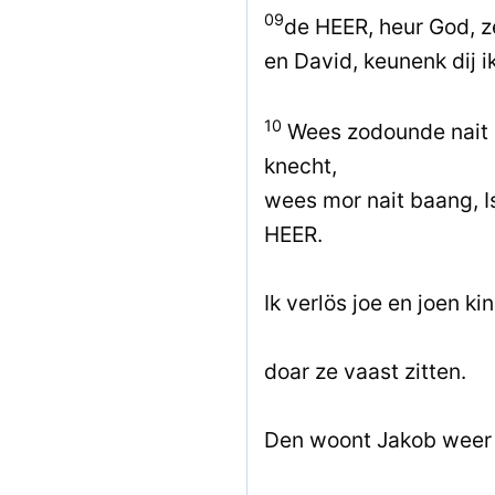
09
de HEER, heur God, z
en David, keunenk dij i
10
Wees zodounde nait
knecht,
wees mor nait baang, I
HEER.
Ik verlös joe en joen ki
doar ze vaast zitten.
Den woont Jakob weer 