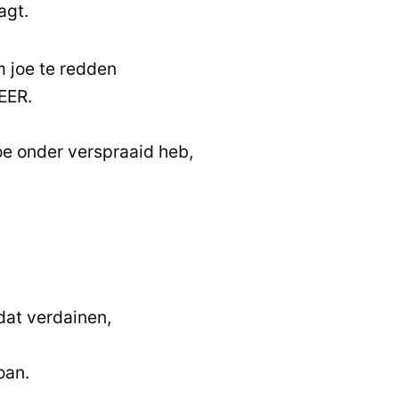
agt.
m joe te redden
EER.
joe onder verspraaid heb,
 dat verdainen,
goan.