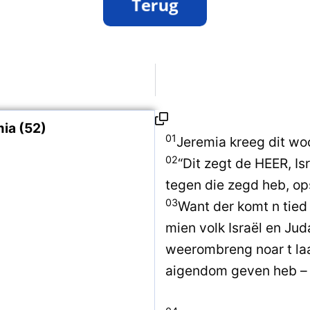
ia (52)
01
Jeremia kreeg dit wo
02
“Dit zegt de HEER, Is
tegen die zegd heb, op
03
Want der komt n tied d
mien volk Israël en Jud
weerombreng noar t laa
aigendom geven heb – 