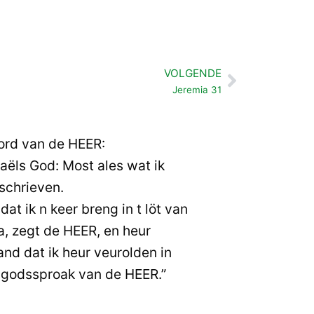
VOLGENDE
Volgende
Jeremia 31
ord van de HEER:
raëls God: Most ales wat ik
schrieven.
at ik n keer breng in t löt van
a, zegt de HEER, en heur
nd dat ik heur veurolden in
godssproak van de HEER.”