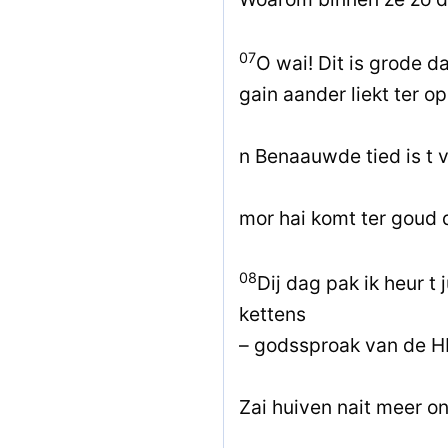
07
O wai! Dit is grode d
gain aander liekt ter op
n Benaauwde tied is t 
mor hai komt ter goud 
08
Dij dag pak ik heur t 
kettens
– godssproak van de H
Zai huiven nait meer o