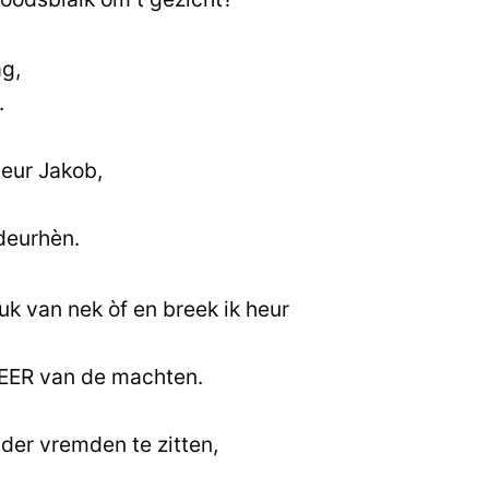
ag,
.
veur Jakob,
deurhèn.
juk van nek òf en breek ik heur
EER van de machten.
nder vremden te zitten,