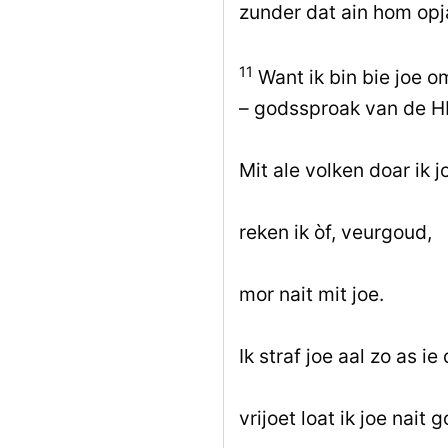
zunder dat ain hom opj
11
Want ik bin bie joe o
– godssproak van de H
Mit ale volken doar ik 
reken ik òf, veurgoud,
mor nait mit joe.
Ik straf joe aal zo as ie
vrijoet loat ik joe nait 