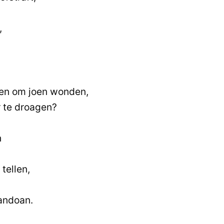
,
.
en om joen wonden,
r te droagen?
n
tellen,
aandoan.