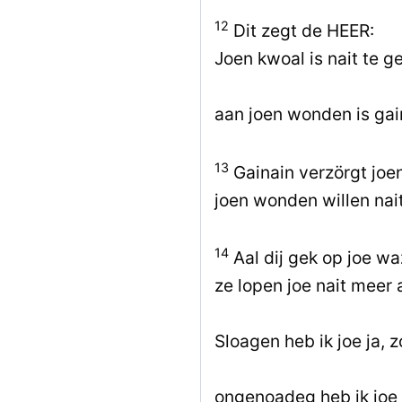
12
Dit zegt de HEER:
Joen kwoal is nait te g
aan joen wonden is gain
13
Gainain verzörgt joe
joen wonden willen nait
14
Aal dij gek op joe w
ze lopen joe nait meer 
Sloagen heb ik joe ja, z
ongenoadeg heb ik joe o