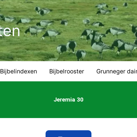
ten
Bijbelindexen
Bijbelrooster
Grunneger dai
Jeremia 30