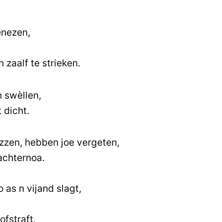
enezen,
 zaalf te strieken.
n swèllen,
 dicht.
azzen, hebben joe vergeten,
achternoa.
o as n vijand slagt,
fstraft,