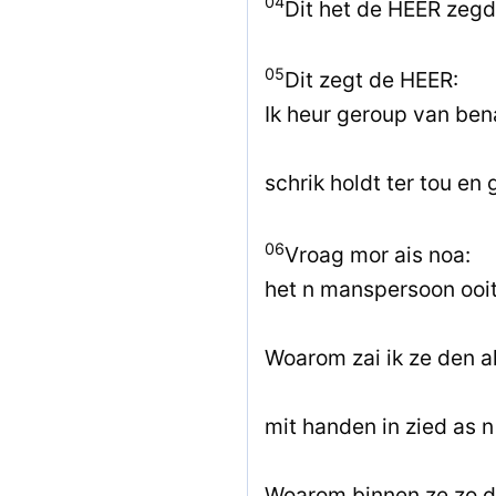
04
Dit het de HEER zegd
05
Dit zegt de HEER:
Ik heur geroup van be
schrik holdt ter tou en 
06
Vroag mor ais noa:
het n manspersoon ooit
Woarom zai ik ze den a
mit handen in zied as 
Woarom binnen ze zo d