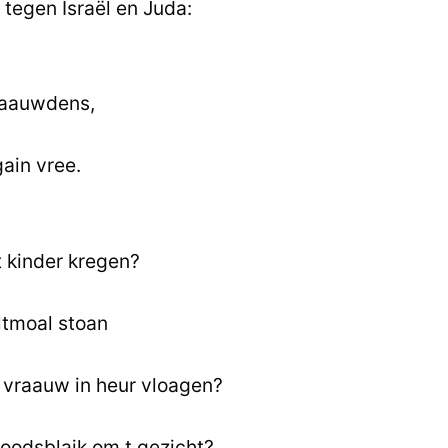
 tegen Israël en Juda:
naauwdens,
gain vree.
 kinder kregen?
ltmoal stoan
n vraauw in heur vloagen?
oodsblaik om t gezicht?