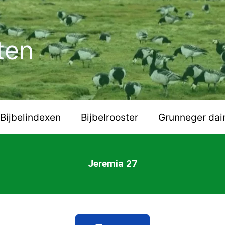
ten
Bijbelindexen
Bijbelrooster
Grunneger dai
Jeremia 27