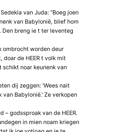
n Sedekia van Juda: “Boeg joen
unenk van Babylonië, blief hom
. Den breng ie t ter leventeg
olk ombrocht worden deur
, doar de HEER t volk mit
t schikt noar keunenk van
eten dij zeggen: 'Wees nait
 van Babylonië.' Ze verkopen
urd – godssproak van de HEER.
kundegen in mien noam kriegen
at ik joe votjoag en ie te