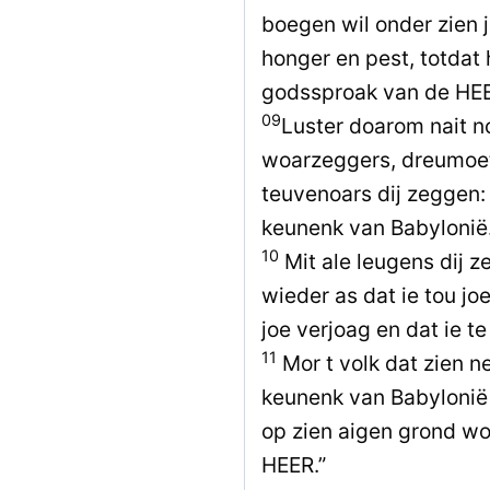
boegen wil onder zien j
honger en pest, totdat 
godssproak van de HE
09
Luster doarom nait no
woarzeggers, dreumoet
teuvenoars dij zeggen:
keunenk van Babylonië.
10
Mit ale leugens dij z
wieder as dat ie tou jo
joe verjoag en dat ie t
11
Mor t volk dat zien n
keunenk van Babylonië 
op zien aigen grond w
HEER.”