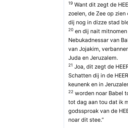
19
Want dit zegt de HE
zoelen, de Zee op zien
dij nog in dizze stad b
20
en dij nait mitnomen
Nebukadnessar van Bab
van Jojakim, verbannen
Juda en Jeruzalem.
21
Joa, dit zegt de HEE
Schatten dij in de HEER
keunenk en in Jeruzale
22
worden noar Babel to
tot dag aan tou dat ik 
godssproak van de HEE
noar dit stee.”