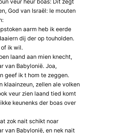
un veur heur boas: Dit zegt
, God van Israël: Ie mouten
n:
opstoken aarm heb ik eerde
aiern dij der op touholden.
f ik wil.
joen laand aan mien knecht,
 van Babylonië. Joa,
n geef ik t hom te zeggen.
 klaainzeun, zellen ale volken
ook veur zien laand tied komt
dikke keunenks der boas over
at zok nait schikt noar
 van Babylonië, en nek nait