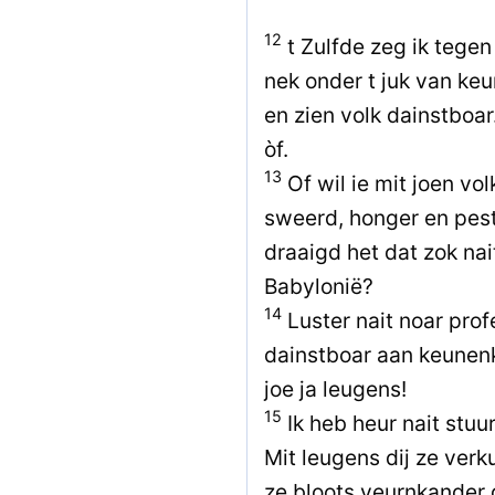
12
t Zulfde zeg ik tege
nek onder t juk van ke
en zien volk dainstboar
òf.
13
Of wil ie mit joen v
sweerd, honger en pest
draaigd het dat zok nai
Babylonië?
14
Luster nait noar prof
dainstboar aan keunenk
joe ja leugens!
15
Ik heb heur nait stu
Mit leugens dij ze ver
ze bloots veurnkander d