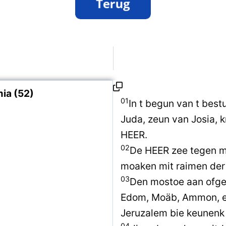
ia (52)
01
In t begun van t bes
Juda, zeun van Josia, 
HEER.
02
De HEER zee tegen mi
moaken mit raimen der a
03
Den mostoe aan ofge
Edom, Moäb, Ammon, en 
Jeruzalem bie keunenk
04