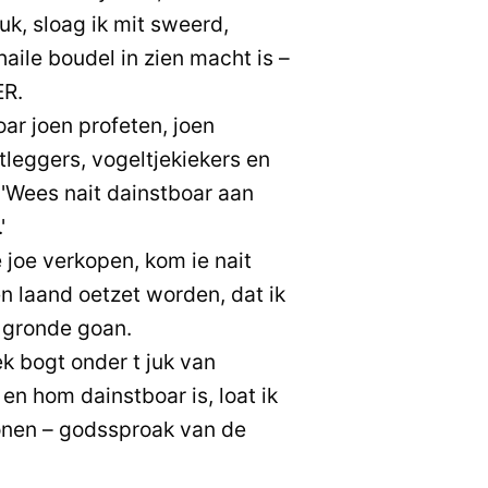
uk, sloag ik mit sweerd,
haile boudel in zien macht is –
ER.
ar joen profeten, joen
leggers, vogeltjekiekers en
 'Wees nait dainstboar aan
'
e joe verkopen, kom ie nait
en laand oetzet worden, dat ik
e gronde goan.
ek bogt onder t juk van
en hom dainstboar is, loat ik
onen – godssproak van de