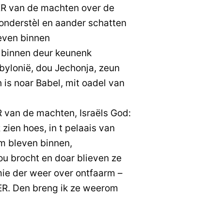
ER van de machten over de
 onderstèl en aander schatten
leven binnen
 binnen deur keunenk
ylonië, dou Jechonja, zeun
 is noar Babel, mit oadel van
R van de machten, Israëls God:
 zien hoes, in t pelaais van
m bleven binnen,
u brocht en doar blieven ze
mie der weer over ontfaarm –
R. Den breng ik ze weerom