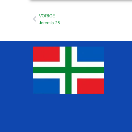
VORIGE
Vorige
Jeremia 26