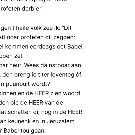
profeten derbie.”
en t haile volk zee ik: “Dit
it noar profeten dij zeggen:
pel kommen eerdoags oet Babel
open ze!
oar heur. Wees dainstboar aan
den breng ie t ter leventeg òf.
d n puunbult wordt?
binnen en de HEER zien woord
 den bie de HEER van de
t schatten dij nog in de HEER
 van keunenk en in Jeruzalem
r Babel tou goan.