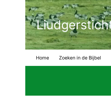
Ga
naar
de
Liudgerstich
inhoud
Home
Zoeken in de Bijbel