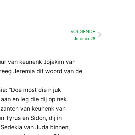
VOLGENDE
Volgende
Jeremia 28
tuur van keunenk Jojakim van
kreeg Jeremia dit woord van de
e: “Doe most die n juk
an en leg die dij op nek.
zanten van keunenk van
Tyrus en Sidon, dij in
 Sedekia van Juda binnen,