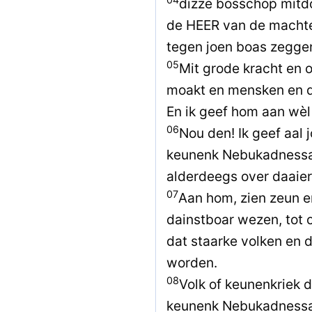
dizze bosschop mitdo
de HEER van de machten
tegen joen boas zegge
05
Mit grode kracht en 
moakt en mensken en da
En ik geef hom aan wèl o
06
Nou den! Ik geef aal 
keunenk Nebukadnessar
alderdeegs over daaier
07
Aan hom, zien zeun en
dainstboar wezen, tot 
dat staarke volken en 
worden.
08
Volk of keunenkriek d
keunenk Nebukadnessar