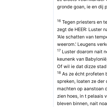
gronde goan, ie en dij 
16
Tegen priesters en teg
zegt de HEER: Luster na
'Ale schatten van tem
weerom.' Leugens verk
17
Luster doarom nait n
keunenk van Babylonië, 
Of wil ie dat dizze sta
18
As ze écht profeten 
spreken, loaten ze der
machten op aanstoan da
zien hoes, in t pelaais
bleven binnen, nait noa