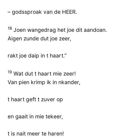
– godssproak van de HEER.
18
Joen wangedrag het joe dit aandoan.
Aigen zunde dut joe zeer,
rakt joe daip in t haart.”
19
Wat dut t haart mie zeer!
Van pien krimp ik in nkander,
t haart geft t zuver op
en gaait in mie tekeer,
t is nait meer te haren!