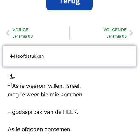
VORIGE
VOLGENDE
Vorige
Vo
Jeremia 03
Jeremia 05
Hoofdstukken
01
As ie weerom willen, Israël,
mag ie weer bie mie kommen
– godssproak van de HEER.
As ie ofgoden oproemen