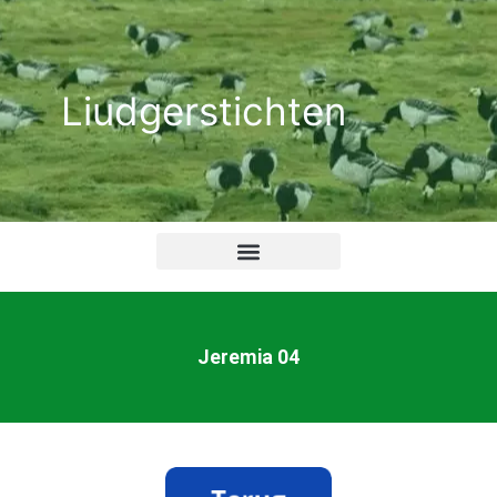
Ga
naar
de
Liudgerstichten
inhoud
Jeremia 04