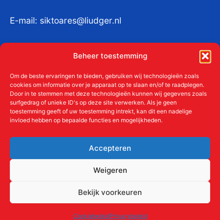
E-mail:
siktoares@liudger.nl
IBAN NL 48 INGB 0003 184345 tnv
Beheer toestemming
Liudgerstichten
KvKnr:
41011712
Om de beste ervaringen te bieden, gebruiken wij technologieën zoals
cookies om informatie over je apparaat op te slaan en/of te raadplegen.
Door in te stemmen met deze technologieën kunnen wij gegevens zoals
surfgedrag of unieke ID's op deze site verwerken. Als je geen
toestemming geeft of uw toestemming intrekt, kan dit een nadelige
Meer over de Liudgerstichten
invloed hebben op bepaalde functies en mogelijkheden.
Geschiedenis
Aanmelden als donateur
Accepteren
ANBI
Beleidsplan
Weigeren
Contact
Bekijk voorkeuren
Links
Cookiebeleid
Privacybeleid