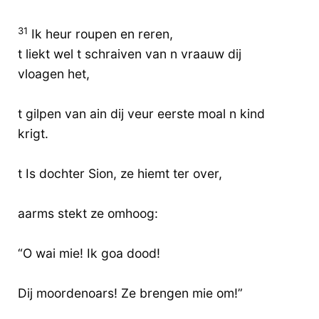
31
Ik heur roupen en reren,
t liekt wel t schraiven van n vraauw dij
vloagen het,
t gilpen van ain dij veur eerste moal n kind
krigt.
t Is dochter Sion, ze hiemt ter over,
aarms stekt ze omhoog:
“O wai mie! Ik goa dood!
Dij moordenoars! Ze brengen mie om!”