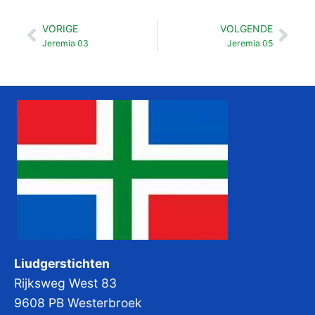
VORIGE
VOLGENDE
Vorige
Vol
Jeremia 03
Jeremia 05
Liudgerstichten
Rijksweg West 83
9608 PB Westerbroek