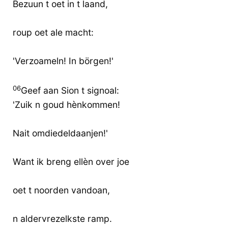
Bezuun t oet in t laand,
roup oet ale macht:
'Verzoameln! In börgen!'
06
Geef aan Sion t signoal:
'Zuik n goud hènkommen!
Nait omdiedeldaanjen!'
Want ik breng ellèn over joe
oet t noorden vandoan,
n aldervrezelkste ramp.