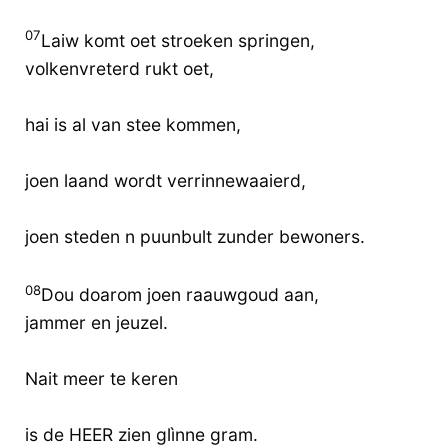
07
Laiw komt oet stroeken springen,
volkenvreterd rukt oet,
hai is al van stee kommen,
joen laand wordt verrinnewaaierd,
joen steden n puunbult zunder bewoners.
08
Dou doarom joen raauwgoud aan,
jammer en jeuzel.
Nait meer te keren
is de HEER zien glìnne gram.