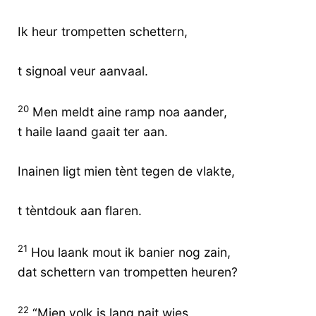
Ik heur trompetten schettern,
t signoal veur aanvaal.
20
Men meldt aine ramp noa aander,
t haile laand gaait ter aan.
Inainen ligt mien tènt tegen de vlakte,
t tèntdouk aan flaren.
21
Hou laank mout ik banier nog zain,
dat schettern van trompetten heuren?
22
“Mien volk is lang nait wies,