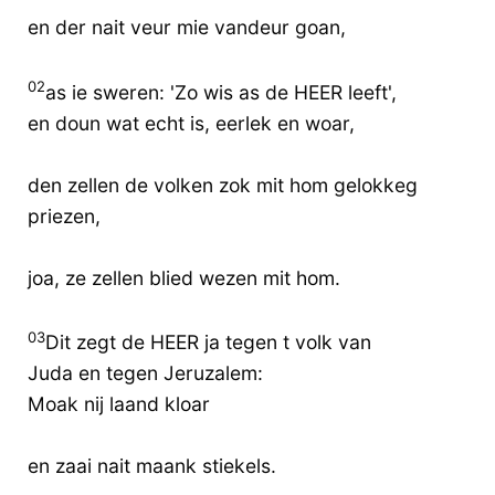
en der nait veur mie vandeur goan,
02
as ie sweren: 'Zo wis as de HEER leeft',
en doun wat echt is, eerlek en woar,
den zellen de volken zok mit hom gelokkeg
priezen,
joa, ze zellen blied wezen mit hom.
03
Dit zegt de HEER ja tegen t volk van
Juda en tegen Jeruzalem:
Moak nij laand kloar
en zaai nait maank stiekels.