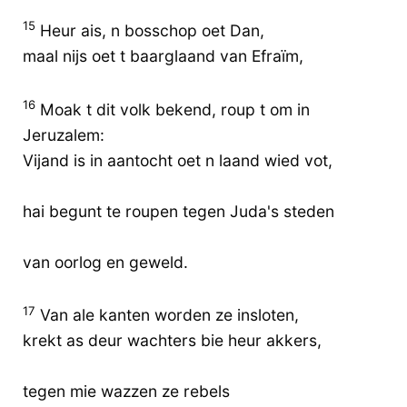
15
Heur ais, n bosschop oet Dan,
maal nijs oet t baarglaand van Efraïm,
16
Moak t dit volk bekend, roup t om in
Jeruzalem:
Vijand is in aantocht oet n laand wied vot,
hai begunt te roupen tegen Juda's steden
van oorlog en geweld.
17
Van ale kanten worden ze insloten,
krekt as deur wachters bie heur akkers,
tegen mie wazzen ze rebels