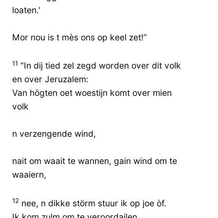
loaten.'
Mor nou is t mès ons op keel zet!”
11
“In dij tied zel zegd worden over dit volk
en over Jeruzalem:
Van högten oet woestijn komt over mien
volk
n verzengende wind,
nait om waait te wannen, gain wind om te
waaiern,
12
nee, n dikke störm stuur ik op joe òf.
Ik kom zulm om te veroordailen.