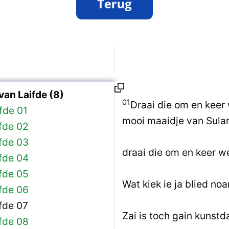
van Laifde (8)
01
Draai die om en keer
fde 01
mooi maaidje van Sula
fde 02
fde 03
draai die om en keer w
fde 04
fde 05
Wat kiek ie ja blied noa
fde 06
fde 07
Zai is toch gain kunst
fde 08