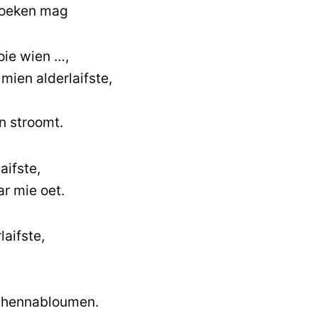
roeken mag
oie wien …,
 mien alderlaifste,
en stroomt.
aifste,
ar mie oet.
aifste,
 hennabloumen.