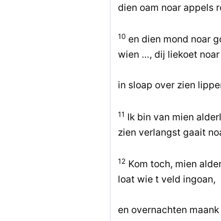
dien oam noar appels 
10
en dien mond noar g
wien …, dij liekoet noar
in sloap over zien lipp
11
Ik bin van mien alderl
zien verlangst gaait no
12
Kom toch, mien alderl
loat wie t veld ingoan,
en overnachten maank