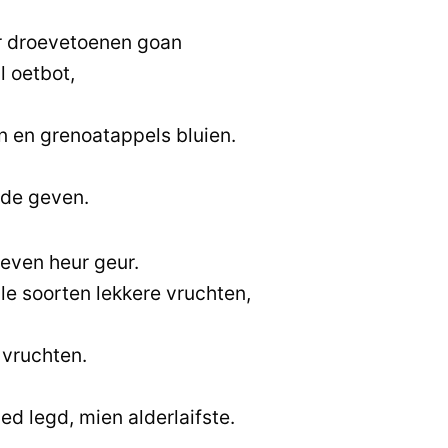
r droevetoenen goan
l oetbot,
 en grenoatappels bluien.
ifde geven.
even heur geur.
le soorten lekkere vruchten,
 vruchten.
ied legd, mien alderlaifste.