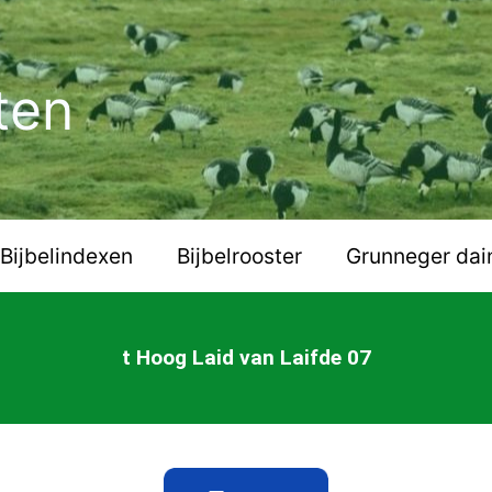
ten
Bijbelindexen
Bijbelrooster
Grunneger dai
t Hoog Laid van Laifde 07