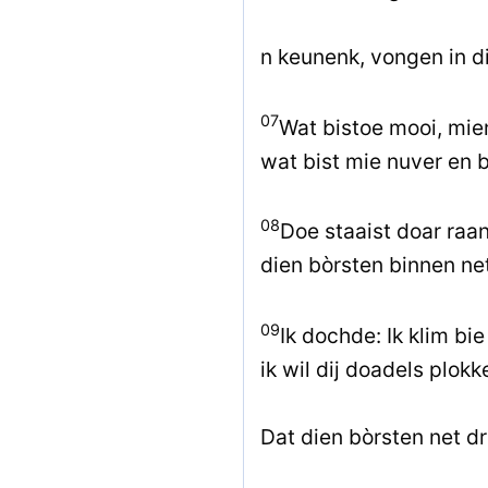
n keunenk, vongen in d
07
Wat bistoe mooi, mien
wat bist mie nuver en b
08
Doe staaist doar raa
dien bòrsten binnen ne
09
Ik dochde: Ik klim bi
ik wil dij doadels plokk
Dat dien bòrsten net 