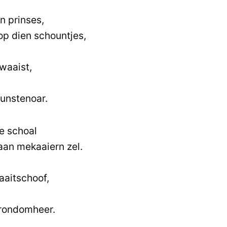
 n prinses,
op dien schountjes,
waaist,
kunstenoar.
de schoal
aan mekaaiern zel.
waaitschoof,
 rondomheer.