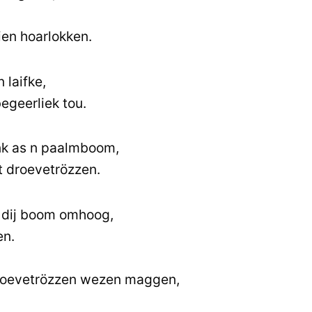
ien hoarlokken.
 laifke,
egeerliek tou.
nk as n paalmboom,
t droevetrözzen.
e dij boom omhoog,
en.
droevetrözzen wezen maggen,