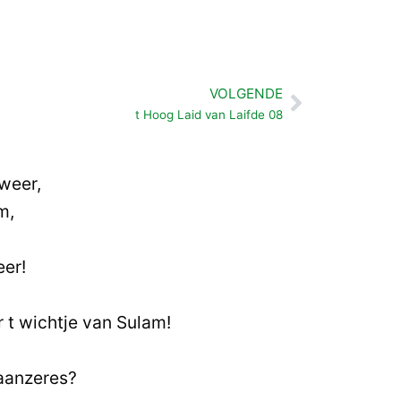
VOLGENDE
Volgende
t Hoog Laid van Laifde 08
 weer,
m,
eer!
r t wichtje van Sulam!
daanzeres?