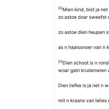
02
Mien kind, bist ja net
zo astoe doar sweefst 
zo astoe dien heupen s
as n haalssnoer van n 
03
Dien schoot is n ron
woar gain krudenwien 
Dien liefke is ja net n 
mit n kraans van lelies