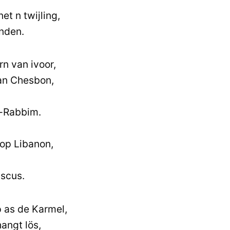
et n twijling,
inden.
rn van ivoor,
van Chesbon,
t-Rabbim.
 op Libanon,
ascus.
p as de Karmel,
angt lös,