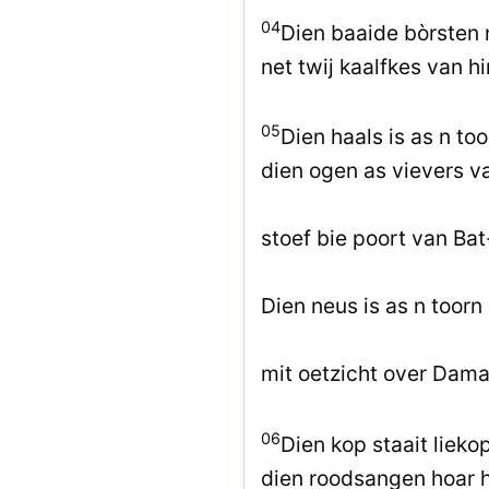
04
Dien baaide bòrsten n
net twij kaalfkes van h
05
Dien haals is as n too
dien ogen as vievers 
stoef bie poort van Ba
Dien neus is as n toorn
mit oetzicht over Dam
06
Dien kop staait lieko
dien roodsangen hoar h