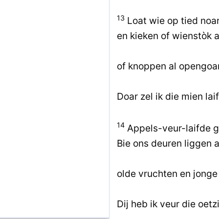
13
Loat wie op tied noa
en kieken of wienstòk a
of knoppen al opengoan
Doar zel ik die mien la
14
Appels-veur-laifde g
Bie ons deuren liggen a
olde vruchten en jonge
Dij heb ik veur die oetz