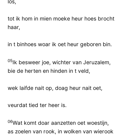
lös,
tot ik hom in mien moeke heur hoes brocht
haar,
in t binhoes woar ik oet heur geboren bin.
05
Ik besweer joe, wichter van Jeruzalem,
bie de herten en hinden in t veld,
wek laifde nait op, doag heur nait oet,
veurdat tied ter heer is.
06
Wat komt doar aanzetten oet woestijn,
as zoelen van rook, in wolken van wierook