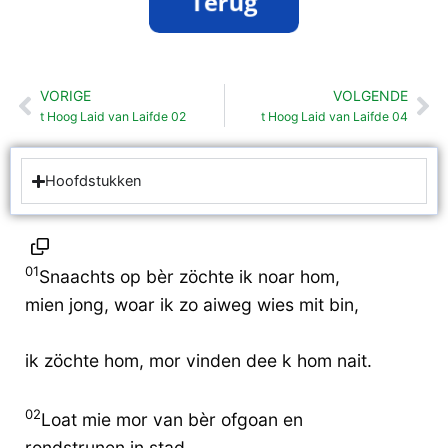
VORIGE
VOLGENDE
Vorige
Vo
t Hoog Laid van Laifde 02
t Hoog Laid van Laifde 04
Hoofdstukken
01
Snaachts op bèr zöchte ik noar hom,
mien jong, woar ik zo aiweg wies mit bin,
ik zöchte hom, mor vinden dee k hom nait.
02
Loat mie mor van bèr ofgoan en
rondstrunen in stad,