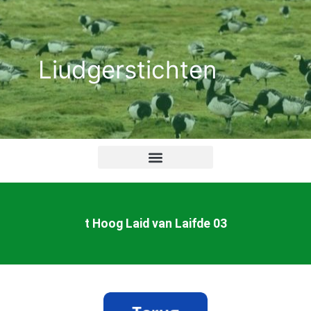
Ga
naar
de
Liudgerstichten
inhoud
t Hoog Laid van Laifde 03