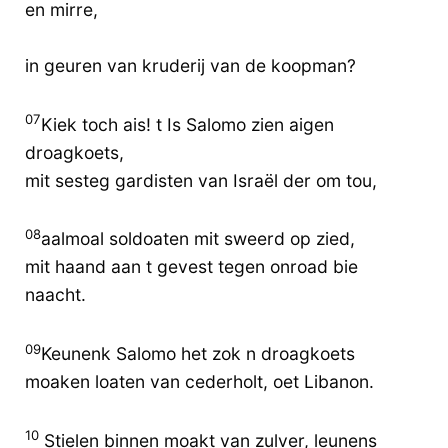
en mirre,
in geuren van kruderij van de koopman?
07
Kiek toch ais! t Is Salomo zien aigen
droagkoets,
mit sesteg gardisten van Israël der om tou,
08
aalmoal soldoaten mit sweerd op zied,
mit haand aan t gevest tegen onroad bie
naacht.
09
Keunenk Salomo het zok n droagkoets
moaken loaten van cederholt, oet Libanon.
10
Stielen binnen moakt van zulver, leunens