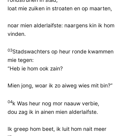
loat mie zuiken in stroaten en op maarten,
noar mien alderlaifste: naargens kin ik hom
vinden.
03
Stadswachters op heur ronde kwammen
mie tegen:
“Heb ie hom ook zain?
Mien jong, woar ik zo aiweg wies mit bin?”
04
k Was heur nog mor naauw verbie,
dou zag ik in ainen mien alderlaifste.
Ik greep hom beet, ik luit hom nait meer