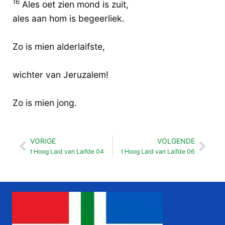
16
Ales oet zien mond is zuit,
ales aan hom is begeerliek.
Zo is mien alderlaifste,
wichter van Jeruzalem!
Zo is mien jong.
VORIGE
VOLGENDE
Vorige
Vol
t Hoog Laid van Laifde 04
t Hoog Laid van Laifde 06