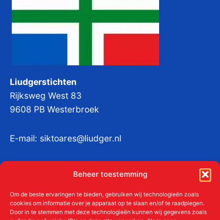
Liudgerstichten
Rijksweg West 83
9608 PB Westerbroek
E-mail:
siktoares@liudger.nl
IBAN NL 48 INGB 0003 184345 tnv
Beheer toestemming
Liudgerstichten
KvKnr:
41011712
Om de beste ervaringen te bieden, gebruiken wij technologieën zoals
cookies om informatie over je apparaat op te slaan en/of te raadplegen.
Door in te stemmen met deze technologieën kunnen wij gegevens zoals