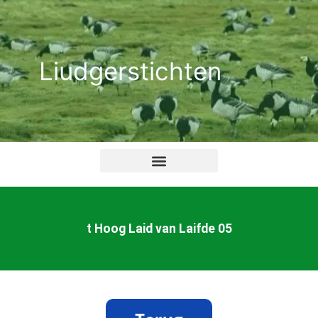
Ga
naar
de
Liudgerstichten
inhoud
t Hoog Laid van Laifde 05