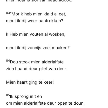
03
“Mor k heb mien klaid al oet,
mout ik dij weer aantrekken?
k Heb mien vouten al wosken,
mout ik dij vannijs voel moaken?”
04
Dou stook mien alderlaifste
zien haand deur glief van deur.
Mien haart ging te keer!
05
Ik sprong in t èn
om mien alderlaifste deur open te doun.