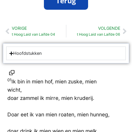
VORIGE
VOLGENDE
Vorige
Vo
t Hoog Laid van Laifde 04
t Hoog Laid van Laifde 06
Hoofdstukken
01
Ik bin in mien hof, mien zuske, mien
wicht,
doar zammel ik mirre, mien kruderij.
Doar eet ik van mien roaten, mien hunneg,
doar drink ik mien wien en mien melk.