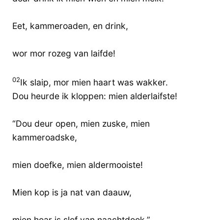
Eet, kammeroaden, en drink,
wor mor rozeg van laifde!
02
Ik slaip, mor mien haart was wakker.
Dou heurde ik kloppen: mien alderlaifste!
“Dou deur open, mien zuske, mien
kammeroadske,
mien doefke, mien aldermooiste!
Mien kop is ja nat van daauw,
mien hoar is slof van naachtdook.”