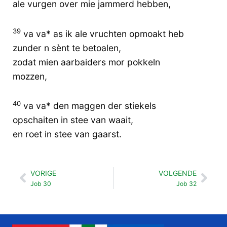
ale vurgen over mie jammerd hebben,
39
va va* as ik ale vruchten opmoakt heb
zunder n sènt te betoalen,
zodat mien aarbaiders mor pokkeln
mozzen,
40
va va* den maggen der stiekels
opschaiten in stee van waait,
en roet in stee van gaarst.
VORIGE
VOLGENDE
Vorige
Vol
Job 30
Job 32