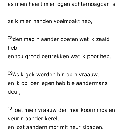
as mien haart mien ogen achternoagoan is,
as k mien handen voelmoakt heb,
08
den mag n aander opeten wat ik zaaid
heb
en tou grond oettrekken wat ik poot heb.
09
As k gek worden bin op n vraauw,
en ik op loer legen heb bie aandermans
deur,
10
loat mien vraauw den mor koorn moalen
veur n aander kerel,
en loat aandern mor mit heur sloapen.