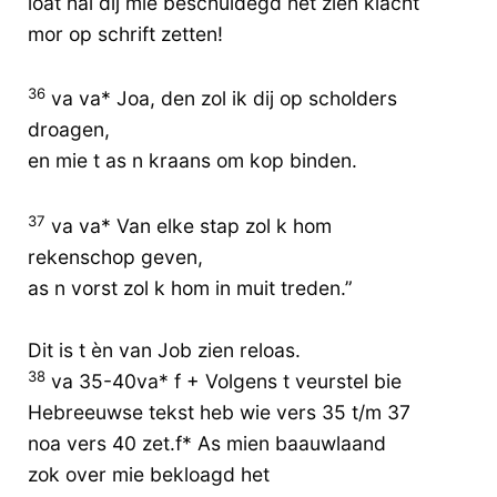
loat hai dij mie beschuldegd het zien klacht
mor op schrift zetten!
36
va va* Joa, den zol ik dij op scholders
droagen,
en mie t as n kraans om kop binden.
37
va va* Van elke stap zol k hom
rekenschop geven,
as n vorst zol k hom in muit treden.”
Dit is t èn van Job zien reloas.
38
va 35-40va* f + Volgens t veurstel bie
Hebreeuwse tekst heb wie vers 35 t/m 37
noa vers 40 zet.f* As mien baauwlaand
zok over mie bekloagd het