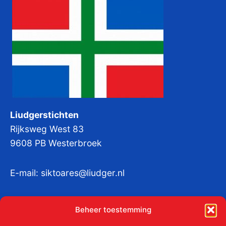
Liudgerstichten
Rijksweg West 83
9608 PB Westerbroek
E-mail:
siktoares@liudger.nl
IBAN NL 48 INGB 0003 184345 tnv
Beheer toestemming
Liudgerstichten