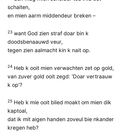
schaiten,
en mien aarm middendeur breken –
23
want God zien straf doar bin k
doodsbenaauwd veur,
tegen zien aalmacht kin k nait op.
24
Heb k ooit mien verwachten zet op gold,
van zuver gold ooit zegd: 'Doar vertraauw
k op'?
25
Heb k mie ooit blied moakt om mien dik
kaptoal,
dat ik mit aigen handen zoveul bie nkander
kregen heb?