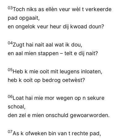
03
Toch niks as ellèn veur wèl t verkeerde
pad opgaait,
en ongelok veur heur dij kwoad doun?
04
Zugt hai nait aal wat ik dou,
en aal mien stappen – telt e dij nait?
05
Heb k mie ooit mit leugens inloaten,
heb k ooit op bedrog oetwèst?
06
Loat hai mie mor wegen op n sekure
schoal,
den zel e mien onschuld gewoarworden.
07
As k ofweken bin van t rechte pad,