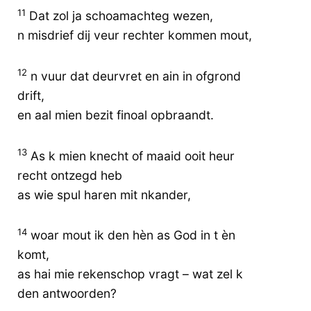
11
Dat zol ja schoamachteg wezen,
n misdrief dij veur rechter kommen mout,
12
n vuur dat deurvret en ain in ofgrond
drift,
en aal mien bezit finoal opbraandt.
13
As k mien knecht of maaid ooit heur
recht ontzegd heb
as wie spul haren mit nkander,
14
woar mout ik den hèn as God in t èn
komt,
as hai mie rekenschop vragt – wat zel k
den antwoorden?