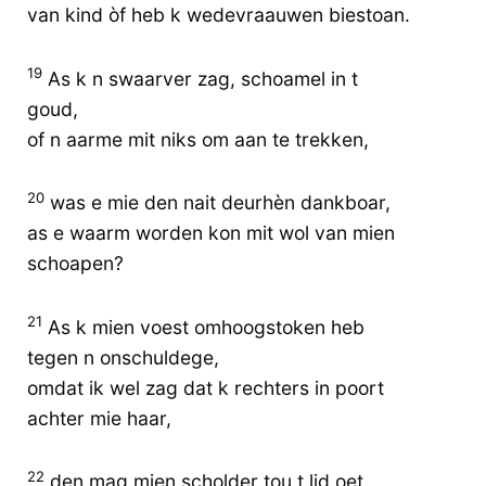
van kind òf heb k wedevraauwen biestoan.
19
As k n swaarver zag, schoamel in t
goud,
of n aarme mit niks om aan te trekken,
20
was e mie den nait deurhèn dankboar,
as e waarm worden kon mit wol van mien
schoapen?
21
As k mien voest omhoogstoken heb
tegen n onschuldege,
omdat ik wel zag dat k rechters in poort
achter mie haar,
22
den mag mien scholder tou t lid oet