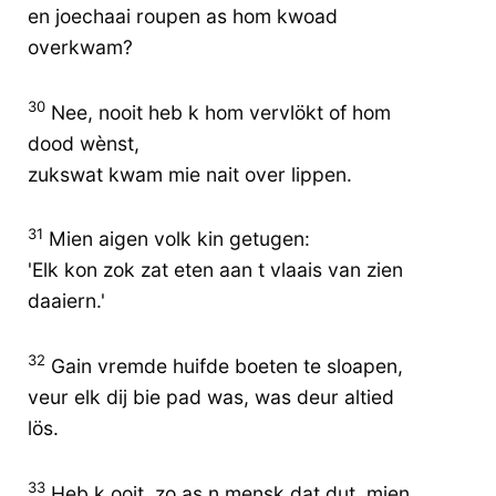
en joechaai roupen as hom kwoad
overkwam?
30
Nee, nooit heb k hom vervlökt of hom
dood wènst,
zukswat kwam mie nait over lippen.
31
Mien aigen volk kin getugen:
'Elk kon zok zat eten aan t vlaais van zien
daaiern.'
32
Gain vremde huifde boeten te sloapen,
veur elk dij bie pad was, was deur altied
lös.
33
Heb k ooit, zo as n mensk dat dut, mien