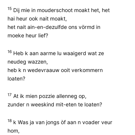
15
Dij mie in mouderschoot moakt het, het
hai heur ook nait moakt,
het nait ain-en-dezulfde ons vörmd in
moeke heur lief?
16
Heb k aan aarme lu waaigerd wat ze
neudeg wazzen,
heb k n wedevraauw ooit verkommern
loaten?
17
At ik mien pozzie allenneg op,
zunder n weeskind mit-eten te loaten?
18
k Was ja van jongs òf aan n voader veur
hom,