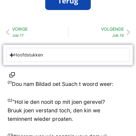
VORIGE
VOLGENDE
Vorige
Vo
Job 17
Job 19
Hoofdstukken
01
Dou nam Bildad oet Suach t woord weer:
02
“Hol ie den nooit op mit joen gerevel?
Bruuk joen verstand toch, den kin we
teminnent wieder proaten.
03