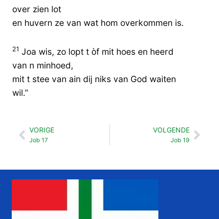
over zien lot
en huvern ze van wat hom overkommen is.
21
Joa wis, zo lopt t òf mit hoes en heerd
van n minhoed,
mit t stee van ain dij niks van God waiten
wil.”
VORIGE
VOLGENDE
Vorige
Vol
Job 17
Job 19