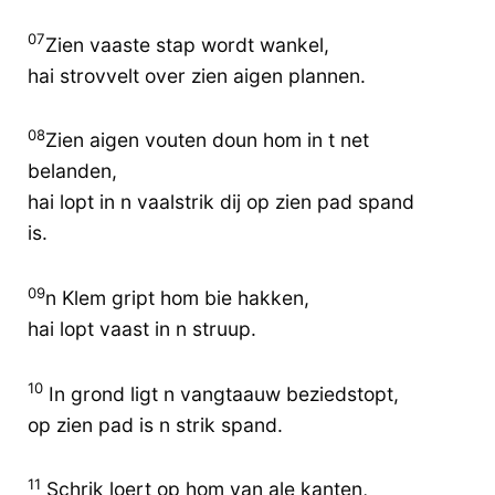
07
Zien vaaste stap wordt wankel,
hai strovvelt over zien aigen plannen.
08
Zien aigen vouten doun hom in t net
belanden,
hai lopt in n vaalstrik dij op zien pad spand
is.
09
n Klem gript hom bie hakken,
hai lopt vaast in n struup.
10
In grond ligt n vangtaauw beziedstopt,
op zien pad is n strik spand.
11
Schrik loert op hom van ale kanten,