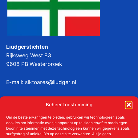
Liudgerstichten
Rijksweg West 83
9608 PB Westerbroek
E-mail:
siktoares@liudger.nl
IBAN NL 48 INGB 0003 184345 tnv
Beheer toestemming
Liudgerstichten
KvKnr:
41011712
Om de beste ervaringen te bieden, gebruiken wij technologieën zoals
cookies om informatie over je apparaat op te slaan en/of te raadplegen.
Door in te stemmen met deze technologieën kunnen wij gegevens zoals
surfgedrag of unieke ID's op deze site verwerken. Als je geen