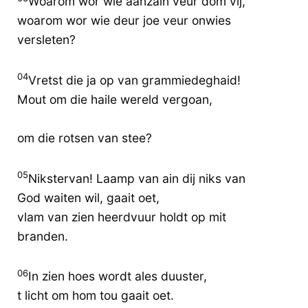
Woarom wor wie aanzain veur dom vij,
woarom wor wie deur joe veur onwies
versleten?
04
Vretst die ja op van grammiedeghaid!
Mout om die haile wereld vergoan,
om die rotsen van stee?
05
Nikstervan! Laamp van ain dij niks van
God waiten wil, gaait oet,
vlam van zien heerdvuur holdt op mit
branden.
06
In zien hoes wordt ales duuster,
t licht om hom tou gaait oet.