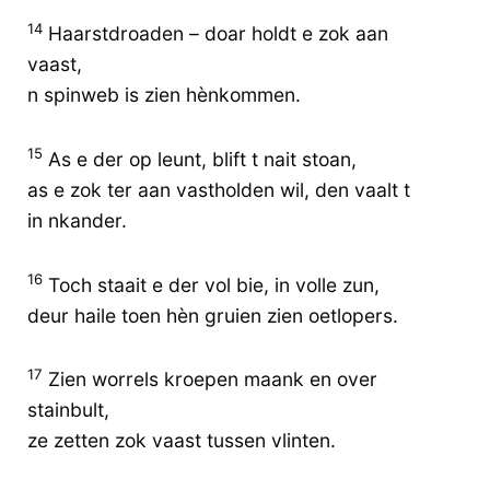
14
Haarstdroaden – doar holdt e zok aan
vaast,
n spinweb is zien hènkommen.
15
As e der op leunt, blift t nait stoan,
as e zok ter aan vastholden wil, den vaalt t
in nkander.
16
Toch staait e der vol bie, in volle zun,
deur haile toen hèn gruien zien oetlopers.
17
Zien worrels kroepen maank en over
stainbult,
ze zetten zok vaast tussen vlinten.