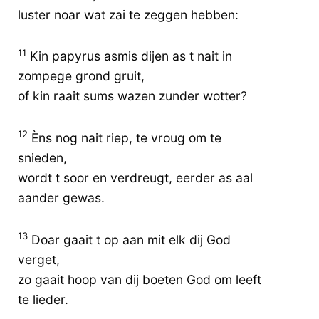
luster noar wat zai te zeggen hebben:
11
Kin papyrus asmis dijen as t nait in
zompege grond gruit,
of kin raait sums wazen zunder wotter?
12
Èns nog nait riep, te vroug om te
snieden,
wordt t soor en verdreugt, eerder as aal
aander gewas.
13
Doar gaait t op aan mit elk dij God
verget,
zo gaait hoop van dij boeten God om leeft
te lieder.