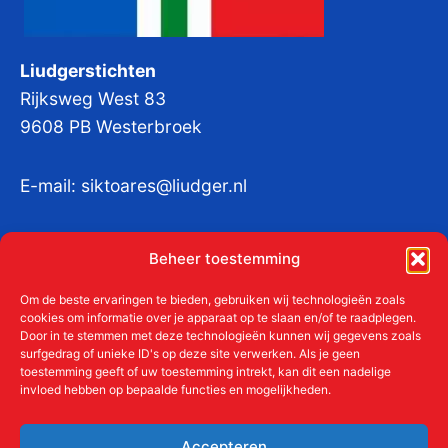
Liudgerstichten
Rijksweg West 83
9608 PB Westerbroek
E-mail:
siktoares@liudger.nl
IBAN NL 48 INGB 0003 184345 tnv
Beheer toestemming
Liudgerstichten
KvKnr:
41011712
Om de beste ervaringen te bieden, gebruiken wij technologieën zoals
cookies om informatie over je apparaat op te slaan en/of te raadplegen.
Door in te stemmen met deze technologieën kunnen wij gegevens zoals
surfgedrag of unieke ID's op deze site verwerken. Als je geen
toestemming geeft of uw toestemming intrekt, kan dit een nadelige
Meer over de Liudgerstichten
invloed hebben op bepaalde functies en mogelijkheden.
Geschiedenis
Aanmelden als donateur
Accepteren