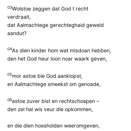
03
Wolstoe zeggen dat God t recht
verdraait,
dat Aalmachtege gerechteghaid geweld
aandut?
04
As dien kinder hom wat misdoan hebben,
den het God heur loon noar waark geven,
05
mor astoe bie God aanklopst,
en Aalmachtege smeekst om genoade,
06
astoe zuver bist en rechtschoapen –
den zel hai wis veur die opkommen,
en die dien hoesholden weeromgeven,