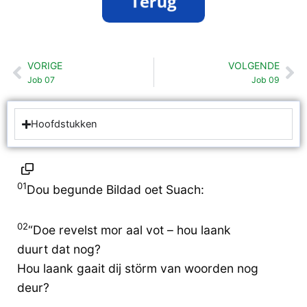
VORIGE
VOLGENDE
Vorige
Vo
Job 07
Job 09
Hoofdstukken
01
Dou begunde Bildad oet Suach:
02
“Doe revelst mor aal vot – hou laank
duurt dat nog?
Hou laank gaait dij störm van woorden nog
deur?