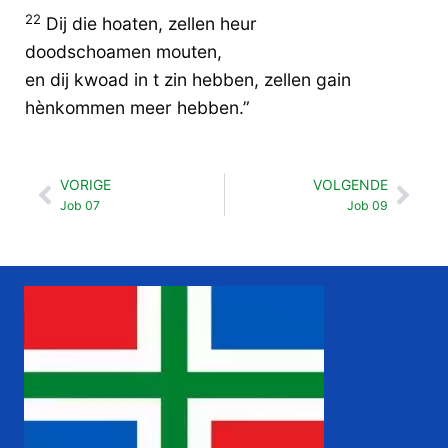
22
Dij die hoaten, zellen heur
doodschoamen mouten,
en dij kwoad in t zin hebben, zellen gain
hènkommen meer hebben.”
VORIGE
VOLGENDE
Vorige
Vol
Job 07
Job 09