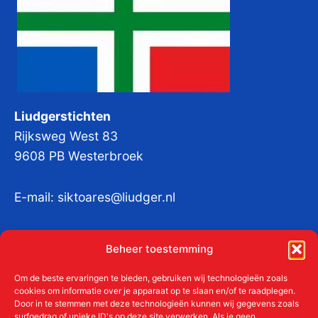
Liudgerstichten
Rijksweg West 83
9608 PB Westerbroek
E-mail:
siktoares@liudger.nl
IBAN NL 48 INGB 0003 184345 tnv
Beheer toestemming
Liudgerstichten
KvKnr:
41011712
Om de beste ervaringen te bieden, gebruiken wij technologieën zoals
cookies om informatie over je apparaat op te slaan en/of te raadplegen.
Door in te stemmen met deze technologieën kunnen wij gegevens zoals
surfgedrag of unieke ID's op deze site verwerken. Als je geen