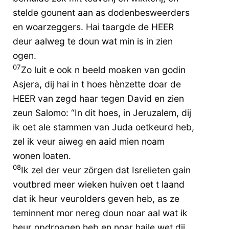
stelde gounent aan as dodenbesweerders
en woarzeggers. Hai taargde de HEER
deur aalweg te doun wat min is in zien
ogen.
07
Zo luit e ook n beeld moaken van godin
Asjera, dij hai in t hoes hènzette doar de
HEER van zegd haar tegen David en zien
zeun Salomo: “In dit hoes, in Jeruzalem, dij
ik oet ale stammen van Juda oetkeurd heb,
zel ik veur aiweg en aaid mien noam
wonen loaten.
08
Ik zel der veur zörgen dat Isrelieten gain
voutbred meer wieken huiven oet t laand
dat ik heur veurolders geven heb, as ze
teminnent mor nereg doun noar aal wat ik
heur opdroagen heb en noar haile wet dij