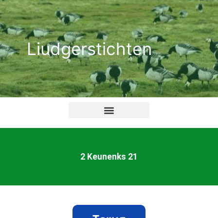
Ga
naar
de
Liudgerstichten
inhoud
2 Keunenks 21