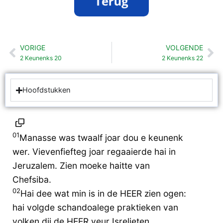
VORIGE
VOLGENDE
Vorige
Vo
2 Keunenks 20
2 Keunenks 22
Hoofdstukken
01
Manasse was twaalf joar dou e keunenk
wer. Vievenfiefteg joar regaaierde hai in
Jeruzalem. Zien moeke haitte van
Chefsiba.
02
Hai dee wat min is in de HEER zien ogen:
hai volgde schandoalege praktieken van
volken dij de HEER veur Isrelieten