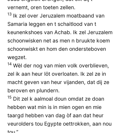
vernemt, oren toeten zellen.
13
Ik zel over Jeruzalem moatbaand van
Samaria leggen en t schaitlood van t
keunenkshoes van Achab. Ik zel Jeruzalem
schoonwisken net as men n bruukte koem
schoonwiskt en hom den ondersteboven
wegzet.
14
Wèl der nog van mien volk overblieven,
zel ik aan heur löt overloaten. Ik zel ze in
macht geven van heur vijanden, dat dij ze
beroven en plundern.
15
Dit zel k aalmoal doun omdat ze doan
hebben wat min is in mien ogen en mie
taargd hebben van dag òf aan dat heur
veurolders tou Egypte oettrokken, aan nou
tou.”