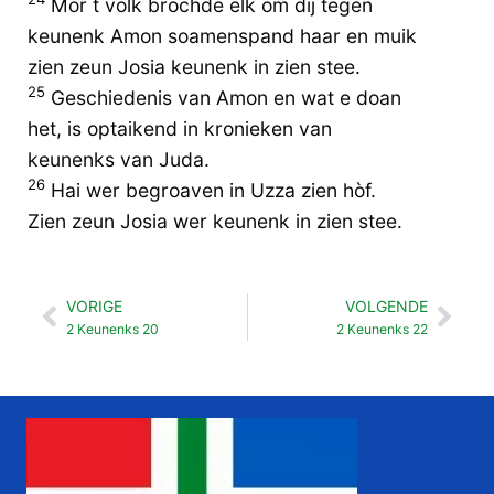
Mor t volk brochde elk om dij tegen
keunenk Amon soamenspand haar en muik
zien zeun Josia keunenk in zien stee.
25
Geschiedenis van Amon en wat e doan
het, is optaikend in kronieken van
keunenks van Juda.
26
Hai wer begroaven in Uzza zien hòf.
Zien zeun Josia wer keunenk in zien stee.
VORIGE
VOLGENDE
Vorige
Vol
2 Keunenks 20
2 Keunenks 22