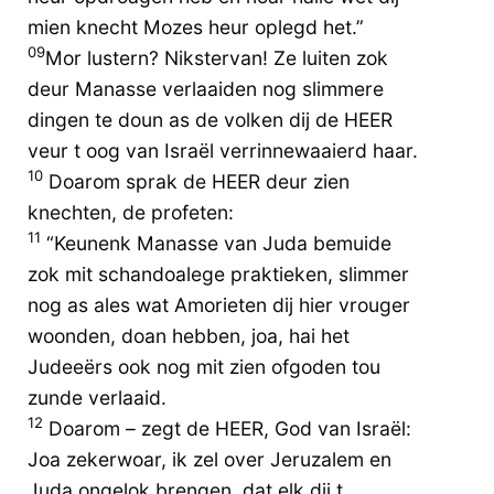
mien knecht Mozes heur oplegd het.”
09
Mor lustern? Nikstervan! Ze luiten zok
deur Manasse verlaaiden nog slimmere
dingen te doun as de volken dij de HEER
veur t oog van Israël verrinnewaaierd haar.
10
Doarom sprak de HEER deur zien
knechten, de profeten:
11
“Keunenk Manasse van Juda bemuide
zok mit schandoalege praktieken, slimmer
nog as ales wat Amorieten dij hier vrouger
woonden, doan hebben, joa, hai het
Judeeërs ook nog mit zien ofgoden tou
zunde verlaaid.
12
Doarom – zegt de HEER, God van Israël:
Joa zekerwoar, ik zel over Jeruzalem en
Juda ongelok brengen, dat elk dij t