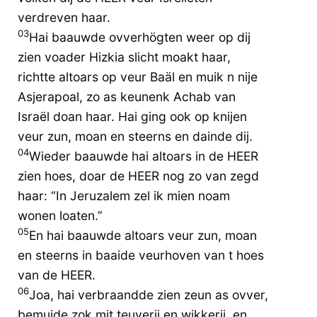
verdreven haar.
03
Hai baauwde ovverhögten weer op dij
zien voader Hizkia slicht moakt haar,
richtte altoars op veur Baäl en muik n nije
Asjerapoal, zo as keunenk Achab van
Israël doan haar. Hai ging ook op knijen
veur zun, moan en steerns en dainde dij.
04
Wieder baauwde hai altoars in de HEER
zien hoes, doar de HEER nog zo van zegd
haar: “In Jeruzalem zel ik mien noam
wonen loaten.”
05
En hai baauwde altoars veur zun, moan
en steerns in baaide veurhoven van t hoes
van de HEER.
06
Joa, hai verbraandde zien zeun as ovver,
bemuide zok mit teuverij en wikkerij, en