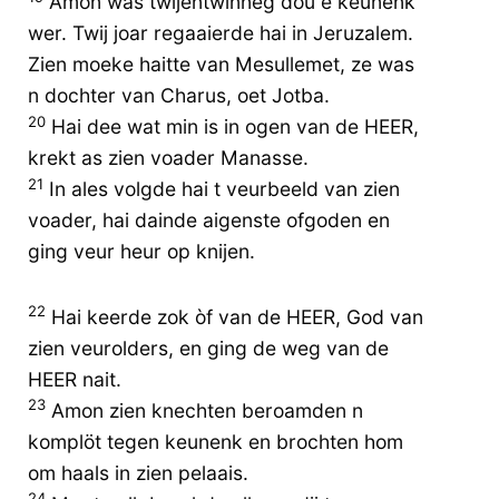
Amon was twijentwinneg dou e keunenk
wer. Twij joar regaaierde hai in Jeruzalem.
Zien moeke haitte van Mesullemet, ze was
n dochter van Charus, oet Jotba.
20
Hai dee wat min is in ogen van de HEER,
krekt as zien voader Manasse.
21
In ales volgde hai t veurbeeld van zien
voader, hai dainde aigenste ofgoden en
ging veur heur op knijen.
22
Hai keerde zok òf van de HEER, God van
zien veurolders, en ging de weg van de
HEER nait.
23
Amon zien knechten beroamden n
komplöt tegen keunenk en brochten hom
om haals in zien pelaais.
24