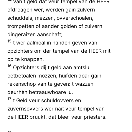
Van t geld dat veur tempel van de HEER
ofdroagen wer, werden gain zulvern
schuddels, mèzzen, ovverschoalen,
trompetten of aander golden of zulvern
dingeraizen aanschaft;
15
t wer aalmoal in handen geven van
opzichters om der tempel van de HEER mit
op te knappen.
16
Opzichters dij t geld aan amtslu
oetbetoalen mozzen, huifden doar gain
rekenschop van te geven: t wazzen
deurhèn betraauwboare lu.
17
t Geld veur schuldovvers en
zuvernsovvers wer nait veur tempel van
de HEER bruukt, dat bleef veur priesters.