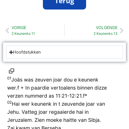
VORIGE
VOLGENDE
Vorige
Vo
2 Keunenks 11
2 Keunenks 13
Hoofdstukken
01
Joäs was zeuven joar dou e keunenk
wer.f + In paardie vertoalens binnen dizze
verzen nummerd as 11:21-12:21.f*
02
Hai wer keunenk in t zeuvende joar van
Jehu. Vatteg joar regaaierde hai in
Jeruzalem. Zien moeke haitte van Sibja.
Zai kwam van Berseba.