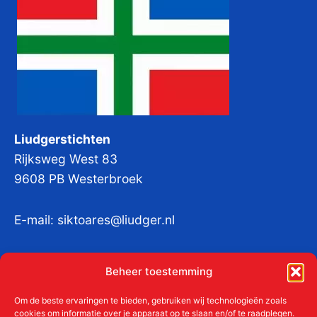
Liudgerstichten
Rijksweg West 83
9608 PB Westerbroek
E-mail:
siktoares@liudger.nl
IBAN NL 48 INGB 0003 184345 tnv
Beheer toestemming
Liudgerstichten
KvKnr:
41011712
Om de beste ervaringen te bieden, gebruiken wij technologieën zoals
cookies om informatie over je apparaat op te slaan en/of te raadplegen.