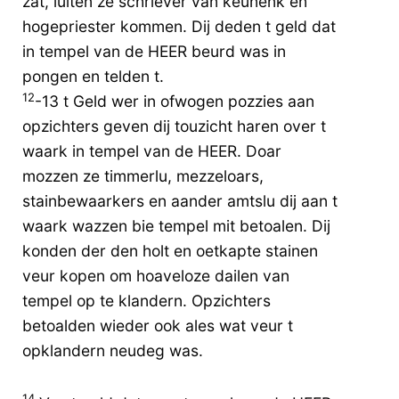
zat, luiten ze schriever van keunenk en
hogepriester kommen. Dij deden t geld dat
in tempel van de HEER beurd was in
pongen en telden t.
12
-13 t Geld wer in ofwogen pozzies aan
opzichters geven dij touzicht haren over t
waark in tempel van de HEER. Doar
mozzen ze timmerlu, mezzeloars,
stainbewaarkers en aander amtslu dij aan t
waark wazzen bie tempel mit betoalen. Dij
konden der den holt en oetkapte stainen
veur kopen om hoaveloze dailen van
tempel op te klandern. Opzichters
betoalden wieder ook ales wat veur t
opklandern neudeg was.
14