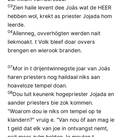
03
Zien haile levent dee Joäs wat de HEER
hebben wol, krekt as priester Jojada hom
leerde.
04
Allenneg, ovverhögten werden nait
liekmoakt. t Volk bleef doar ovvers
brengen en wierook branden.
07
Mor in t drijentwinnegste joar van Joäs
haren priesters nog haildaal niks aan
hoaveloze tempel doan.
08
Dou luit keunenk hogepriester Jojada en
aander priesters bie zok kommen.
“Woarom dou ie niks om tempel op te
klandern?” vruig e. “Van nou òf aan mag ie
t geld dat elk van joe in ontvangst nemt,
nait meer zulm holden. Ie mouten t