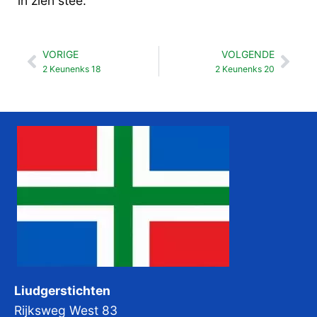
in zien stee.
VORIGE
VOLGENDE
Vorige
Vol
2 Keunenks 18
2 Keunenks 20
Liudgerstichten
Rijksweg West 83