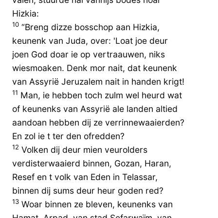
Hizkia:
10
“Breng dizze bosschop aan Hizkia,
keunenk van Juda, over: 'Loat joe deur
joen God doar ie op vertraauwen, niks
wiesmoaken. Denk mor nait, dat keunenk
van Assyrië Jeruzalem nait in handen krigt!
11
Man, ie hebben toch zulm wel heurd wat
of keunenks van Assyrië ale landen altied
aandoan hebben dij ze verrinnewaaierden?
En zol ie t ter den ofredden?
12
Volken dij deur mien veurolders
verdisterwaaierd binnen, Gozan, Haran,
Resef en t volk van Eden in Telassar,
binnen dij sums deur heur goden red?
13
Woar binnen ze bleven, keunenks van
Hamat, Arpad, van stad Sefarwaïm, van