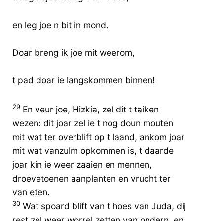
en leg joe n bit in mond.
Doar breng ik joe mit weerom,
t pad doar ie langskommen binnen!
29
En veur joe, Hizkia, zel dit t taiken
wezen: dit joar zel ie t nog doun mouten
mit wat ter overblift op t laand, ankom joar
mit wat vanzulm opkommen is, t daarde
joar kin ie weer zaaien en mennen,
droevetoenen aanplanten en vrucht ter
van eten.
30
Wat spoard blift van t hoes van Juda, dij
rest zel weer worrel zetten van ondern, en