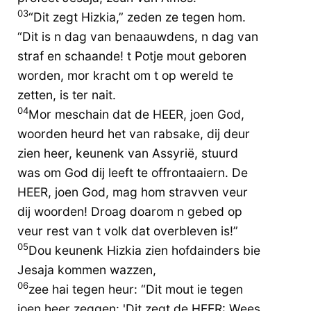
03
“Dit zegt Hizkia,” zeden ze tegen hom.
“Dit is n dag van benaauwdens, n dag van
straf en schaande! t Potje mout geboren
worden, mor kracht om t op wereld te
zetten, is ter nait.
04
Mor meschain dat de HEER, joen God,
woorden heurd het van rabsake, dij deur
zien heer, keunenk van Assyrië, stuurd
was om God dij leeft te offrontaaiern. De
HEER, joen God, mag hom stravven veur
dij woorden! Droag doarom n gebed op
veur rest van t volk dat overbleven is!”
05
Dou keunenk Hizkia zien hofdainders bie
Jesaja kommen wazzen,
06
zee hai tegen heur: “Dit mout ie tegen
joen heer zeggen: 'Dit zegt de HEER: Wees