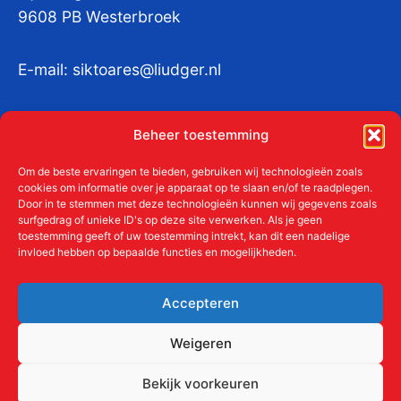
9608 PB Westerbroek
E-mail:
siktoares@liudger.nl
IBAN NL 48 INGB 0003 184345 tnv
Beheer toestemming
Liudgerstichten
KvKnr:
41011712
Om de beste ervaringen te bieden, gebruiken wij technologieën zoals
cookies om informatie over je apparaat op te slaan en/of te raadplegen.
Door in te stemmen met deze technologieën kunnen wij gegevens zoals
surfgedrag of unieke ID's op deze site verwerken. Als je geen
toestemming geeft of uw toestemming intrekt, kan dit een nadelige
Meer over de Liudgerstichten
invloed hebben op bepaalde functies en mogelijkheden.
Geschiedenis
Aanmelden als donateur
Accepteren
ANBI
Beleidsplan
Weigeren
Contact
Bekijk voorkeuren
Links