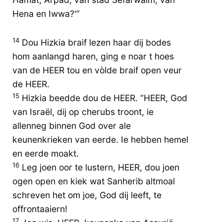
Hena en Iwwa?'”
14
Dou Hizkia braif lezen haar dij bodes
hom aanlangd haren, ging e noar t hoes
van de HEER tou en vòlde braif open veur
de HEER.
15
Hizkia beedde dou de HEER. “HEER, God
van Israël, dij op cherubs troont, ie
allenneg binnen God over ale
keunenkrieken van eerde. Ie hebben hemel
en eerde moakt.
16
Leg joen oor te lustern, HEER, dou joen
ogen open en kiek wat Sanherib altmoal
schreven het om joe, God dij leeft, te
offrontaaiern!
17