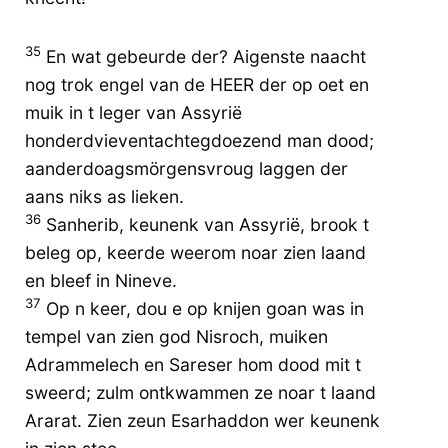
35
En wat gebeurde der? Aigenste naacht
nog trok engel van de HEER der op oet en
muik in t leger van Assyrië
honderdvieventachtegdoezend man dood;
aanderdoagsmörgensvroug laggen der
aans niks as lieken.
36
Sanherib, keunenk van Assyrië, brook t
beleg op, keerde weerom noar zien laand
en bleef in Nineve.
37
Op n keer, dou e op knijen goan was in
tempel van zien god Nisroch, muiken
Adrammelech en Sareser hom dood mit t
sweerd; zulm ontkwammen ze noar t laand
Ararat. Zien zeun Esarhaddon wer keunenk