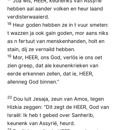
Joa wis, HEER, keunenks van Assyrië
hebben aal aander volken en heur laand
verdisterwaaierd.
18
Heur goden hebben ze in t vuur smeten:
t wazzen ja ook gain goden, mor aans niks
as n fertuut van menskenhanden, holt en
stain, dij ze vernaild hebben.
19
Mor, HEER, ons God, verlös ie ons oet
zien greep, dat ale keunenkrieken van
eerde erkennen zellen, dat ie, HEER,
allenneg God binnen.”
20
Dou luit Jesaja, zeun van Amos, tegen
Hizkia zeggen: “Dit zegt de HEER, God van
Israël: Ik heb t gebed over Sanherib,
keunenk van Assyrië, heurd.
21