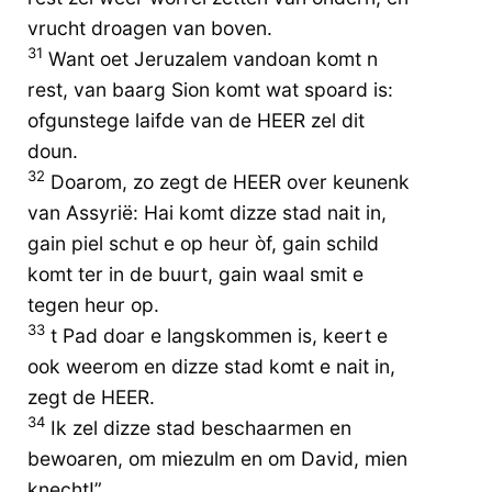
vrucht droagen van boven.
31
Want oet Jeruzalem vandoan komt n
rest, van baarg Sion komt wat spoard is:
ofgunstege laifde van de HEER zel dit
doun.
32
Doarom, zo zegt de HEER over keunenk
van Assyrië: Hai komt dizze stad nait in,
gain piel schut e op heur òf, gain schild
komt ter in de buurt, gain waal smit e
tegen heur op.
33
t Pad doar e langskommen is, keert e
ook weerom en dizze stad komt e nait in,
zegt de HEER.
34
Ik zel dizze stad beschaarmen en
bewoaren, om miezulm en om David, mien
knecht!”