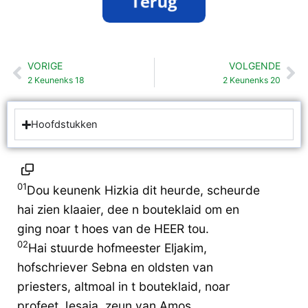
VORIGE
VOLGENDE
Vorige
Vo
2 Keunenks 18
2 Keunenks 20
Hoofdstukken
01
Dou keunenk Hizkia dit heurde, scheurde
hai zien klaaier, dee n bouteklaid om en
ging noar t hoes van de HEER tou.
02
Hai stuurde hofmeester Eljakim,
hofschriever Sebna en oldsten van
priesters, altmoal in t bouteklaid, noar
profeet Jesaja, zeun van Amos.