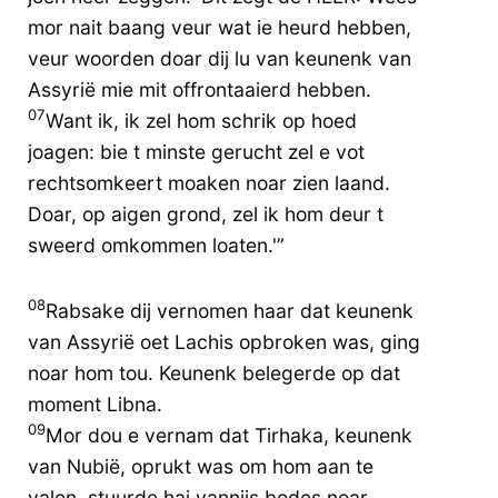
mor nait baang veur wat ie heurd hebben,
veur woorden doar dij lu van keunenk van
Assyrië mie mit offrontaaierd hebben.
07
Want ik, ik zel hom schrik op hoed
joagen: bie t minste gerucht zel e vot
rechtsomkeert moaken noar zien laand.
Doar, op aigen grond, zel ik hom deur t
sweerd omkommen loaten.'”
08
Rabsake dij vernomen haar dat keunenk
van Assyrië oet Lachis opbroken was, ging
noar hom tou. Keunenk belegerde op dat
moment Libna.
09
Mor dou e vernam dat Tirhaka, keunenk
van Nubië, oprukt was om hom aan te
valen, stuurde hai vannijs bodes noar