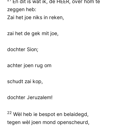
En dit is wat ik, de HEER, over hom te
zeggen heb:
Zai het joe niks in reken,
zai het de gek mit joe,
dochter Sion;
achter joen rug om
schudt zai kop,
dochter Jeruzalem!
22
Wèl heb ie bespot en belaidegd,
tegen wèl joen mond openscheurd,