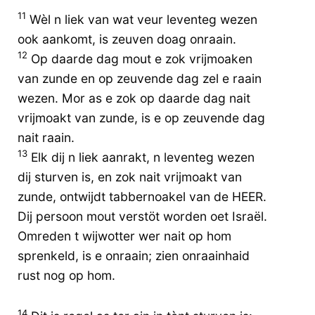
11
Wèl n liek van wat veur leventeg wezen
ook aankomt, is zeuven doag onraain.
12
Op daarde dag mout e zok vrijmoaken
van zunde en op zeuvende dag zel e raain
wezen. Mor as e zok op daarde dag nait
vrijmoakt van zunde, is e op zeuvende dag
nait raain.
13
Elk dij n liek aanrakt, n leventeg wezen
dij sturven is, en zok nait vrijmoakt van
zunde, ontwijdt tabbernoakel van de HEER.
Dij persoon mout verstöt worden oet Israël.
Omreden t wijwotter wer nait op hom
sprenkeld, is e onraain; zien onraainhaid
rust nog op hom.
14