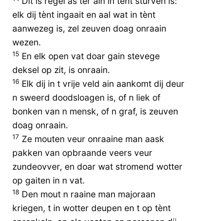
Dit is regel as ter ain in tènt sturven is:
elk dij tènt ingaait en aal wat in tènt
aanwezeg is, zel zeuven doag onraain
wezen.
15
En elk open vat doar gain stevege
deksel op zit, is onraain.
16
Elk dij in t vrije veld ain aankomt dij deur
n sweerd doodsloagen is, of n liek of
bonken van n mensk, of n graf, is zeuven
doag onraain.
17
Ze mouten veur onraaine man aask
pakken van opbraande veers veur
zundeovver, en doar wat stromend wotter
op gaiten in n vat.
18
Den mout n raaine man majoraan
kriegen, t in wotter deupen en t op tènt