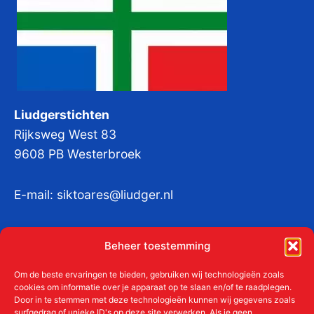
Liudgerstichten
Rijksweg West 83
9608 PB Westerbroek
E-mail:
siktoares@liudger.nl
IBAN NL 48 INGB 0003 184345 tnv
Beheer toestemming
Liudgerstichten
KvKnr:
41011712
Om de beste ervaringen te bieden, gebruiken wij technologieën zoals
cookies om informatie over je apparaat op te slaan en/of te raadplegen.
Door in te stemmen met deze technologieën kunnen wij gegevens zoals
surfgedrag of unieke ID's op deze site verwerken. Als je geen