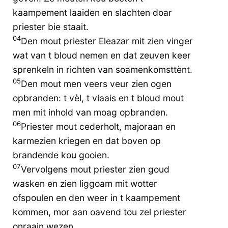
kaampement laaiden en slachten doar
priester bie staait.
04
Den mout priester Eleazar mit zien vinger
wat van t bloud nemen en dat zeuven keer
sprenkeln in richten van soamenkomsttènt.
05
Den mout men veers veur zien ogen
opbranden: t vèl, t vlaais en t bloud mout
men mit inhold van moag opbranden.
06
Priester mout cederholt, majoraan en
karmezien kriegen en dat boven op
brandende kou gooien.
07
Vervolgens mout priester zien goud
wasken en zien liggoam mit wotter
ofspoulen en den weer in t kaampement
kommen, mor aan oavend tou zel priester
onraain wezen.