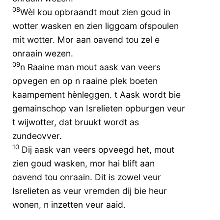
08
Wèl kou opbraandt mout zien goud in
wotter wasken en zien liggoam ofspoulen
mit wotter. Mor aan oavend tou zel e
onraain wezen.
09
n Raaine man mout aask van veers
opvegen en op n raaine plek boeten
kaampement hènleggen. t Aask wordt bie
gemainschop van Isrelieten opburgen veur
t wijwotter, dat bruukt wordt as
zundeovver.
10
Dij aask van veers opveegd het, mout
zien goud wasken, mor hai blift aan
oavend tou onraain. Dit is zowel veur
Isrelieten as veur vremden dij bie heur
wonen, n inzetten veur aaid.