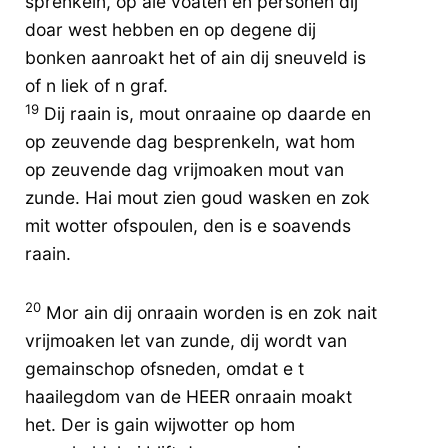
sprenkeln, op ale voaten en personen dij
doar west hebben en op degene dij
bonken aanroakt het of ain dij sneuveld is
of n liek of n graf.
19
Dij raain is, mout onraaine op daarde en
op zeuvende dag besprenkeln, wat hom
op zeuvende dag vrijmoaken mout van
zunde. Hai mout zien goud wasken en zok
mit wotter ofspoulen, den is e soavends
raain.
20
Mor ain dij onraain worden is en zok nait
vrijmoaken let van zunde, dij wordt van
gemainschop ofsneden, omdat e t
haailegdom van de HEER onraain moakt
het. Der is gain wijwotter op hom