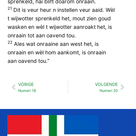
sprenkeld, hai blift doarom onraain.
21
Dit is veur heur n instellen veur aaid. Wèl
t wijwotter sprenkeld het, mout zien goud
wasken en wèl t wijwotter aanroakt het, is
onraain tot aan oavend tou.
22
Ales wat onraaine aan west het, is
onraain en wèl hom aankomt, is onraain
aan oavend tou.”
VORIGE
VOLGENDE
Vorige
Vol
Numeri 18
Numeri 20