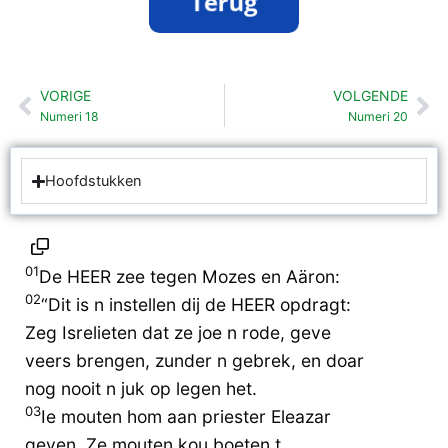
VORIGE
VOLGENDE
Vorige
Vo
Numeri 18
Numeri 20
Hoofdstukken
01
De HEER zee tegen Mozes en Aäron:
02
“Dit is n instellen dij de HEER opdragt:
Zeg Isrelieten dat ze joe n rode, geve
veers brengen, zunder n gebrek, en doar
nog nooit n juk op legen het.
03
Ie mouten hom aan priester Eleazar
geven. Ze mouten kou boeten t