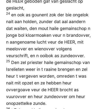
de HEER geboden gaf van geslacht op
geslacht,
24
en ook as gounent zok der bie ongelok
nait aan holden, zunder dat aal aandern
dat waiten, den mout haile gemainschop n
jonge bol kloarmoaken veur n brandovver,
n aangenoame lucht veur de HEER, mit
meelovver en wienovver volgens
veurschrift, en n ooibok as zundeovver.
25
Den zel priester haile gemainschop van
Isrelieten weer in t raaine brengen en zel
heur t vergeven worden, omreden t was
nait mit opzet en ze hebben heur
ovvergoave veur de HEER brocht as
vuurovver en heur zundeovver om heur
onopzettelke zunde.
26