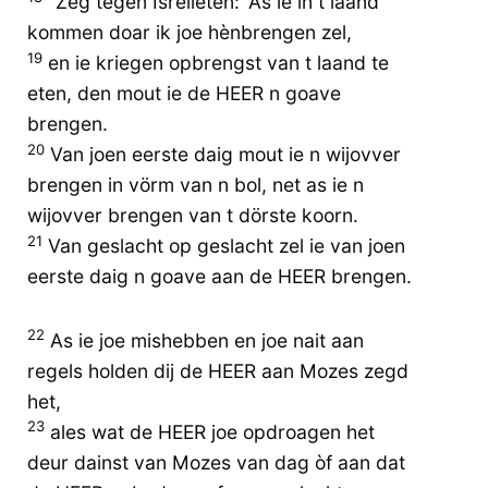
“Zeg tegen Isrelieten: 'As ie in t laand
kommen doar ik joe hènbrengen zel,
19
en ie kriegen opbrengst van t laand te
eten, den mout ie de HEER n goave
brengen.
20
Van joen eerste daig mout ie n wijovver
brengen in vörm van n bol, net as ie n
wijovver brengen van t dörste koorn.
21
Van geslacht op geslacht zel ie van joen
eerste daig n goave aan de HEER brengen.
22
As ie joe mishebben en joe nait aan
regels holden dij de HEER aan Mozes zegd
het,
23
ales wat de HEER joe opdroagen het
deur dainst van Mozes van dag òf aan dat