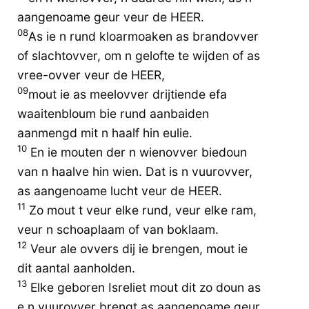
aangenoame geur veur de HEER.
08
As ie n rund kloarmoaken as brandovver
of slachtovver, om n gelofte te wijden of as
vree-ovver veur de HEER,
09
mout ie as meelovver drijtiende efa
waaitenbloum bie rund aanbaiden
aanmengd mit n haalf hin eulie.
10
En ie mouten der n wienovver biedoun
van n haalve hin wien. Dat is n vuurovver,
as aangenoame lucht veur de HEER.
11
Zo mout t veur elke rund, veur elke ram,
veur n schoaplaam of van boklaam.
12
Veur ale ovvers dij ie brengen, mout ie
dit aantal aanholden.
13
Elke geboren Isreliet mout dit zo doun as
e n vuurovver brengt as aangenoame geur