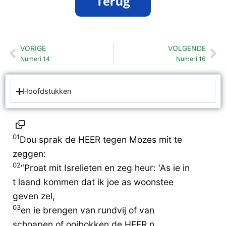
VORIGE
VOLGENDE
Vorige
Vo
Numeri 14
Numeri 16
Hoofdstukken
01
Dou sprak de HEER tegen Mozes mit te
zeggen:
02
“Proat mit Isrelieten en zeg heur: 'As ie in
t laand kommen dat ik joe as woonstee
geven zel,
03
en ie brengen van rundvij of van
schoapen of ooibokken de HEER n