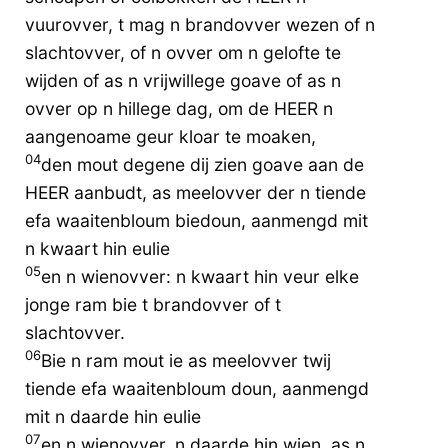
vuurovver, t mag n brandovver wezen of n
slachtovver, of n ovver om n gelofte te
wijden of as n vrijwillege goave of as n
ovver op n hillege dag, om de HEER n
aangenoame geur kloar te moaken,
04
den mout degene dij zien goave aan de
HEER aanbudt, as meelovver der n tiende
efa waaitenbloum biedoun, aanmengd mit
n kwaart hin eulie
05
en n wienovver: n kwaart hin veur elke
jonge ram bie t brandovver of t
slachtovver.
06
Bie n ram mout ie as meelovver twij
tiende efa waaitenbloum doun, aanmengd
mit n daarde hin eulie
07
en n wienovver, n daarde hin wien, as n