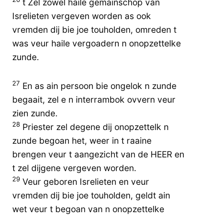
t Zel zowel haile gemainschop van
Isrelieten vergeven worden as ook
vremden dij bie joe touholden, omreden t
was veur haile vergoadern n onopzettelke
zunde.
27
En as ain persoon bie ongelok n zunde
begaait, zel e n interrambok ovvern veur
zien zunde.
28
Priester zel degene dij onopzettelk n
zunde begoan het, weer in t raaine
brengen veur t aangezicht van de HEER en
t zel dijgene vergeven worden.
29
Veur geboren Isrelieten en veur
vremden dij bie joe touholden, geldt ain
wet veur t begoan van n onopzettelke