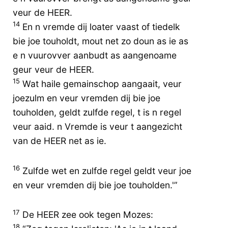
veur de HEER.
14
En n vremde dij loater vaast of tiedelk
bie joe touholdt, mout net zo doun as ie as
e n vuurovver aanbudt as aangenoame
geur veur de HEER.
15
Wat haile gemainschop aangaait, veur
joezulm en veur vremden dij bie joe
touholden, geldt zulfde regel, t is n regel
veur aaid. n Vremde is veur t aangezicht
van de HEER net as ie.
16
Zulfde wet en zulfde regel geldt veur joe
en veur vremden dij bie joe touholden.'”
17
De HEER zee ook tegen Mozes:
18