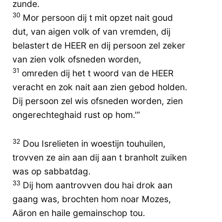
zunde.
30
Mor persoon dij t mit opzet nait goud
dut, van aigen volk of van vremden, dij
belastert de HEER en dij persoon zel zeker
van zien volk ofsneden worden,
31
omreden dij het t woord van de HEER
veracht en zok nait aan zien gebod holden.
Dij persoon zel wis ofsneden worden, zien
ongerechteghaid rust op hom.'”
32
Dou Isrelieten in woestijn touhuilen,
trovven ze ain aan dij aan t branholt zuiken
was op sabbatdag.
33
Dij hom aantrovven dou hai drok aan
gaang was, brochten hom noar Mozes,
Aäron en haile gemainschop tou.