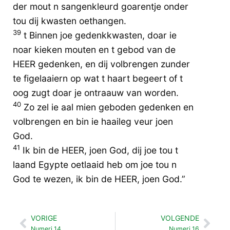
der mout n sangenkleurd goarentje onder
tou dij kwasten oethangen.
39
t Binnen joe gedenkkwasten, doar ie
noar kieken mouten en t gebod van de
HEER gedenken, en dij volbrengen zunder
te figelaaiern op wat t haart begeert of t
oog zugt doar je ontraauw van worden.
40
Zo zel ie aal mien geboden gedenken en
volbrengen en bin ie haaileg veur joen
God.
41
Ik bin de HEER, joen God, dij joe tou t
laand Egypte oetlaaid heb om joe tou n
God te wezen, ik bin de HEER, joen God.”
VORIGE
VOLGENDE
Vorige
Vol
Numeri 14
Numeri 16