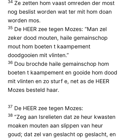
34
Ze zetten hom vaast omreden der most
nog beslist worden wat ter mit hom doan
worden mos.
35
De HEER zee tegen Mozes: “Man zel
zeker dood mouten, haile gemainschop
mout hom boeten t kaampement
doodgooien mit vlinten.”
36
Dou brochde haile gemainschop hom
boeten t kaampement en gooide hom dood
mit vlinten en zo sturf e, net as de HEER
Mozes besteld haar.
37
De HEER zee tegen Mozes:
38
“Zeg aan Isrelieten dat ze heur kwasten
moaken mouten aan slippen van heur
goud; dat zel van geslacht op geslacht, en