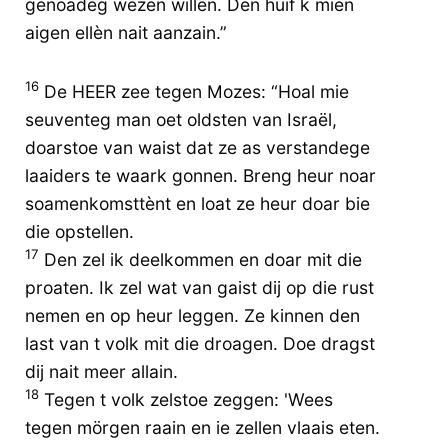
genoadeg wezen willen. Den huif k mien
aigen ellèn nait aanzain.”
16
De HEER zee tegen Mozes: “Hoal mie
seuventeg man oet oldsten van Israël,
doarstoe van waist dat ze as verstandege
laaiders te waark gonnen. Breng heur noar
soamenkomsttènt en loat ze heur doar bie
die opstellen.
17
Den zel ik deelkommen en doar mit die
proaten. Ik zel wat van gaist dij op die rust
nemen en op heur leggen. Ze kinnen den
last van t volk mit die droagen. Doe dragst
dij nait meer allain.
18
Tegen t volk zelstoe zeggen: 'Wees
tegen mörgen raain en ie zellen vlaais eten.