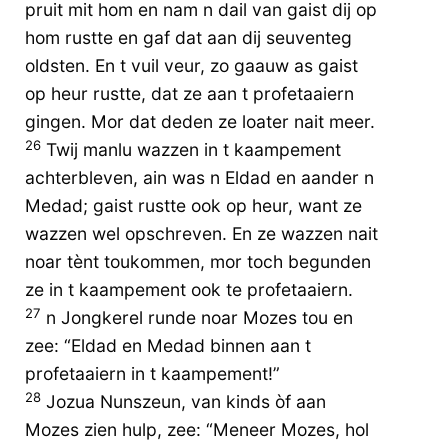
pruit mit hom en nam n dail van gaist dij op
hom rustte en gaf dat aan dij seuventeg
oldsten. En t vuil veur, zo gaauw as gaist
op heur rustte, dat ze aan t profetaaiern
gingen. Mor dat deden ze loater nait meer.
26
Twij manlu wazzen in t kaampement
achterbleven, ain was n Eldad en aander n
Medad; gaist rustte ook op heur, want ze
wazzen wel opschreven. En ze wazzen nait
noar tènt toukommen, mor toch begunden
ze in t kaampement ook te profetaaiern.
27
n Jongkerel runde noar Mozes tou en
zee: “Eldad en Medad binnen aan t
profetaaiern in t kaampement!”
28
Jozua Nunszeun, van kinds òf aan
Mozes zien hulp, zee: “Meneer Mozes, hol