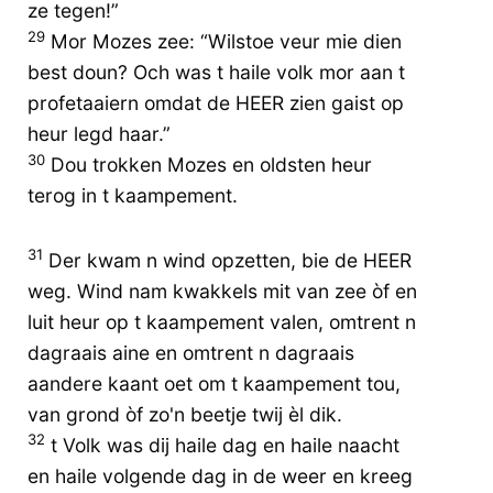
ze tegen!”
29
Mor Mozes zee: “Wilstoe veur mie dien
best doun? Och was t haile volk mor aan t
profetaaiern omdat de HEER zien gaist op
heur legd haar.”
30
Dou trokken Mozes en oldsten heur
terog in t kaampement.
31
Der kwam n wind opzetten, bie de HEER
weg. Wind nam kwakkels mit van zee òf en
luit heur op t kaampement valen, omtrent n
dagraais aine en omtrent n dagraais
aandere kaant oet om t kaampement tou,
van grond òf zo'n beetje twij èl dik.
32
t Volk was dij haile dag en haile naacht
en haile volgende dag in de weer en kreeg