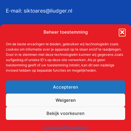
E-mail:
siktoares@liudger.nl
IBAN NL 48 INGB 0003 184345 tnv
Beheer toestemming
Liudgerstichten
KvKnr:
41011712
Om de beste ervaringen te bieden, gebruiken wij technologieën zoals
cookies om informatie over je apparaat op te slaan en/of te raadplegen.
Door in te stemmen met deze technologieën kunnen wij gegevens zoals
surfgedrag of unieke ID's op deze site verwerken. Als je geen
toestemming geeft of uw toestemming intrekt, kan dit een nadelige
Meer over de Liudgerstichten
invloed hebben op bepaalde functies en mogelijkheden.
Geschiedenis
Aanmelden als donateur
Accepteren
ANBI
Beleidsplan
Weigeren
Contact
Bekijk voorkeuren
Links
Cookiebeleid
Privacybeleid