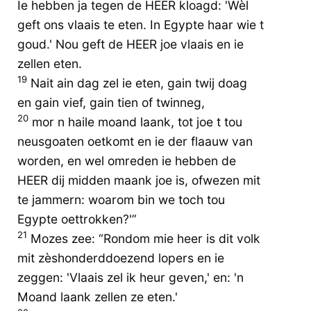
Ie hebben ja tegen de HEER kloagd: 'Wèl
geft ons vlaais te eten. In Egypte haar wie t
goud.' Nou geft de HEER joe vlaais en ie
zellen eten.
19
Nait ain dag zel ie eten, gain twij doag
en gain vief, gain tien of twinneg,
20
mor n haile moand laank, tot joe t tou
neusgoaten oetkomt en ie der flaauw van
worden, en wel omreden ie hebben de
HEER dij midden maank joe is, ofwezen mit
te jammern: woarom bin we toch tou
Egypte oettrokken?'”
21
Mozes zee: “Rondom mie heer is dit volk
mit zèshonderddoezend lopers en ie
zeggen: 'Vlaais zel ik heur geven,' en: 'n
Moand laank zellen ze eten.'