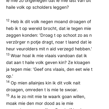
ie mie zo ongenegen dat ie mie last van dit
haile volk op scholders leggen?
12
Heb ik dit volk negen moand droagen of
heb ik t op wereld brocht, dat ie tegen mie
zeggen konden: 'Droag t op schoot zo as n
verzörger n potje dragt, noar t laand dat ie
heur veurolders mit n aid verzegd hebben.'
13
Woar hoal ik mie vlaais vandoan dat ik
dat aan t haile volk geven kin? Ze kloagen
ja tegen mie: 'Geef ons vlaais, den eet wie t
op.'
14
Op mien allainjes kin ik dit volk nait
droagen, omreden t is mie te swoar.
15
As ie zo mit mie te waark goan willen,
moak mie den mor dood as ie mie