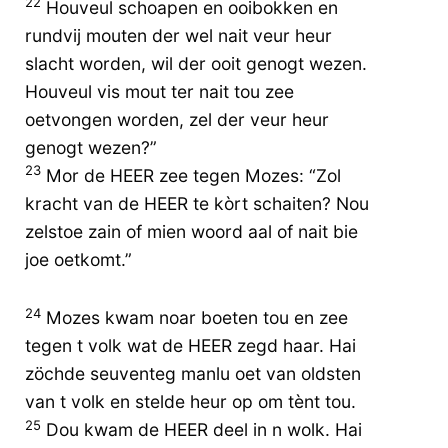
22
Houveul schoapen en ooibokken en
rundvij mouten der wel nait veur heur
slacht worden, wil der ooit genogt wezen.
Houveul vis mout ter nait tou zee
oetvongen worden, zel der veur heur
genogt wezen?”
23
Mor de HEER zee tegen Mozes: “Zol
kracht van de HEER te kòrt schaiten? Nou
zelstoe zain of mien woord aal of nait bie
joe oetkomt.”
24
Mozes kwam noar boeten tou en zee
tegen t volk wat de HEER zegd haar. Hai
zöchde seuventeg manlu oet van oldsten
van t volk en stelde heur op om tènt tou.
25
Dou kwam de HEER deel in n wolk. Hai