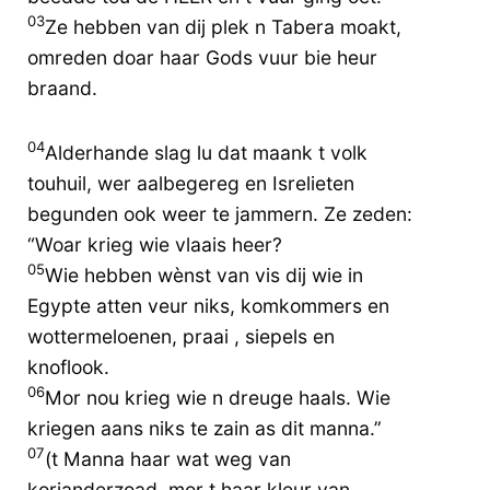
03
Ze hebben van dij plek n Tabera moakt,
omreden doar haar Gods vuur bie heur
braand.
04
Alderhande slag lu dat maank t volk
touhuil, wer aalbegereg en Isrelieten
begunden ook weer te jammern. Ze zeden:
“Woar krieg wie vlaais heer?
05
Wie hebben wènst van vis dij wie in
Egypte atten veur niks, komkommers en
wottermeloenen, praai , siepels en
knoflook.
06
Mor nou krieg wie n dreuge haals. Wie
kriegen aans niks te zain as dit manna.”
07
(t Manna haar wat weg van
korianderzoad, mor t haar kleur van