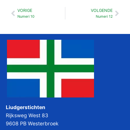
VORIGE
VOLGENDE
Vorige
Vol
Numeri 10
Numeri 12
Liudgerstichten
Rijksweg West 83
9608 PB Westerbroek