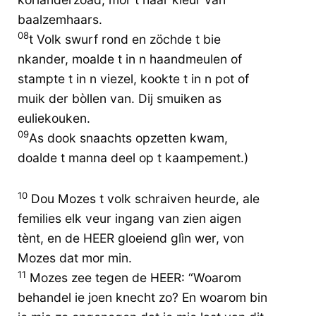
baalzemhaars.
08
t Volk swurf rond en zöchde t bie
nkander, moalde t in n haandmeulen of
stampte t in n viezel, kookte t in n pot of
muik der bòllen van. Dij smuiken as
euliekouken.
09
As dook snaachts opzetten kwam,
doalde t manna deel op t kaampement.)
10
Dou Mozes t volk schraiven heurde, ale
femilies elk veur ingang van zien aigen
tènt, en de HEER gloeiend glìn wer, von
Mozes dat mor min.
11
Mozes zee tegen de HEER: “Woarom
behandel ie joen knecht zo? En woarom bin