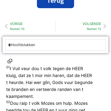
VORIGE
VOLGENDE
Vorige
Vo
Numeri 10
Numeri 12
Hoofdstukken
01
t Vuil veur dou t volk tegen de HEER
kluig, dat ze t mor min haren, dat de HEER
t heurde. Hai wer glìn, Gods vuur begunde
te branden en verteerde randen van t
kaampement.
02
Dou raip t volk Mozes om hulp. Mozes
beedde tou de HEER en t vuur ging oet.