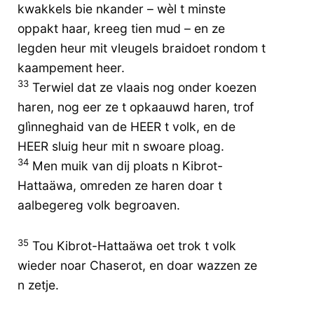
kwakkels bie nkander – wèl t minste
oppakt haar, kreeg tien mud – en ze
legden heur mit vleugels braidoet rondom t
kaampement heer.
33
Terwiel dat ze vlaais nog onder koezen
haren, nog eer ze t opkaauwd haren, trof
glìnneghaid van de HEER t volk, en de
HEER sluig heur mit n swoare ploag.
34
Men muik van dij ploats n Kibrot-
Hattaäwa, omreden ze haren doar t
aalbegereg volk begroaven.
35
Tou Kibrot-Hattaäwa oet trok t volk
wieder noar Chaserot, en doar wazzen ze
n zetje.