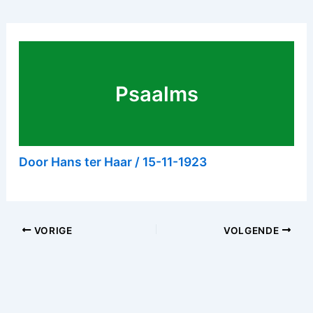
Psaalms
Door
Hans ter Haar
/
15-11-1923
VORIGE
VOLGENDE