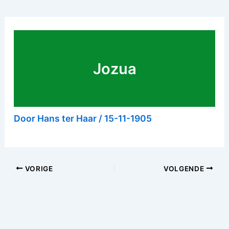
Jozua
Door
Hans ter Haar
/
15-11-1905
VORIGE
VOLGENDE