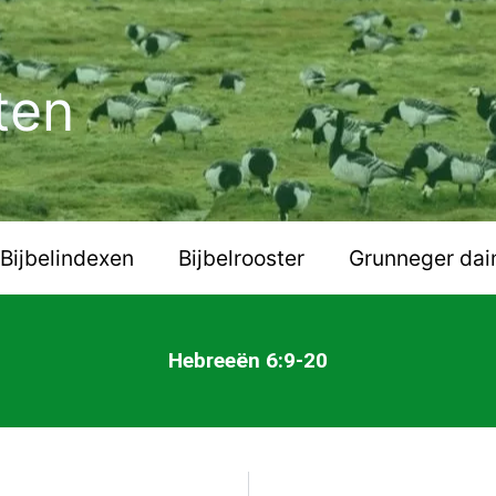
ten
Bijbelindexen
Bijbelrooster
Grunneger dai
Hebreeën 6:9-20