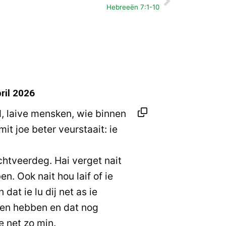
Volgende
Hebreeën 7:1-10
ril 2026
, laive mensken, wie binnen
mit joe beter veurstaait: ie
chtveerdeg. Hai verget nait
en. Ook nait hou laif of ie
dat ie lu dij net as ie
pen hebben en dat nog
e net zo min.