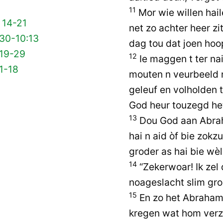
11
Mor wie willen hail
 14-21
net zo achter heer zi
 30-10:13
dag tou dat joen hoo
 19-29
12
Ie maggen t ter nait
1-18
mouten n veurbeeld 
geleuf en volholden 
God heur touzegd he
13
Dou God aan Abrah
hai n aid òf bie zokz
groder as hai bie wèl
14
“Zekerwoar! Ik zel
noageslacht slim gr
15
En zo het Abraham
kregen wat hom ver