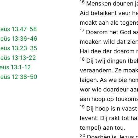
16
Mensken dounen ja 
Aid betaikent veur h
moakt aan ale tegen
teüs 13:47-58
17
Doarom het God a
teüs 13:36-46
moaken wild dat zien 
teüs 13:23-35
Hai dee der doarom n
teüs 13:13-22
18
Dij twij dingen (bel
eüs 13:1-12
veraandern. Ze moak
teüs 12:38-50
laigen. As we bie h
wor wie doardeur aa
aan hoop op toukoms
19
Dij hoop is n vaast
levent. Dij rakt tot h
tempel) aan tou.
20
Doarhèn is Jezus o