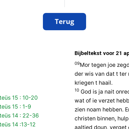
Bijbeltekst voor
21 ap
09
Mor tegen joe zegd
der wis van dat t ter 
kriegen t haail.
10
God is ja nait onre
eüs 15 : 10-20
wat of ie verzet hebb
eüs 15 : 1-9
zien noam hebben. En 
teüs 14 : 22-36
christen binnen, hul
eüs 14 :13-12
aaltied doun, verget 