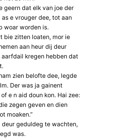
e geern dat elk van joe der
t as e vrouger dee, tot aan
p woar worden is.
 bie zitten loaten, mor ie
nemen aan heur dij deur
t aarfdail kregen hebben dat
t.
am zien belofte dee, legde
ulm. Der was ja gainent
 of e n aid doun kon. Hai zee:
 die zegen geven en dien
oot moaken.”
 deur geduldeg te wachten,
zegd was.