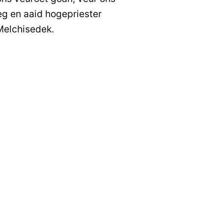
eg en aaid hogepriester
Melchisedek.