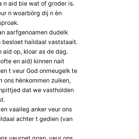
n aid bie wat of groder is.
eur n woarbörg dij n èn
sproak.
an aarfgenoamen dudelk
besloet haildaal vaststaait.
 aid op, kloar as de dag.
ofte en aid) kinnen nait
en t veur God onmeugelk te
om ons hènkommen zuiken,
npittjed dat we vastholden
t.
 en vaaileg anker veur ons
aildaal achter t gedien (van
ns veuroet goan, veur ons