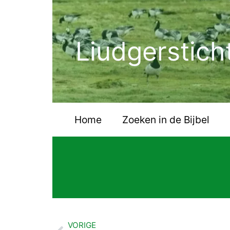
Ga
naar
de
Liudgerstich
inhoud
Home
Zoeken in de Bijbel
VORIGE