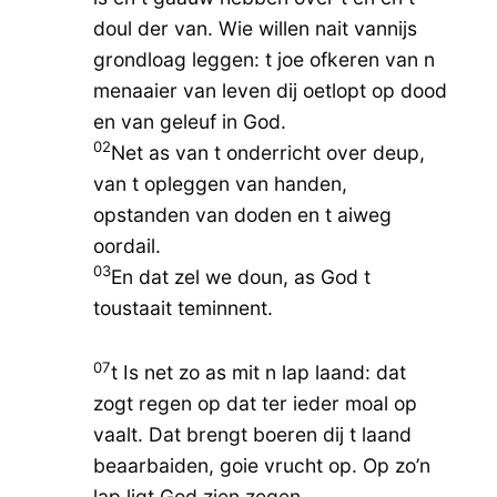
doul der van. Wie willen nait vannijs
grondloag leggen: t joe ofkeren van n
menaaier van leven dij oetlopt op dood
en van geleuf in God.
02
Net as van t onderricht over deup,
van t opleggen van handen,
opstanden van doden en t aiweg
oordail.
03
En dat zel we doun, as God t
toustaait teminnent.
07
t Is net zo as mit n lap laand: dat
zogt regen op dat ter ieder moal op
vaalt. Dat brengt boeren dij t laand
beaarbaiden, goie vrucht op. Op zo’n
lap ligt God zien zegen.