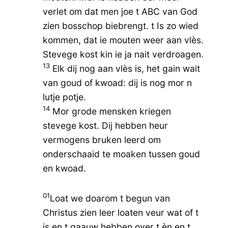
verlet om dat men joe t ABC van God
zien bosschop biebrengt. t Is zo wied
kommen, dat ie mouten weer aan vlès.
Stevege kost kin ie ja nait verdroagen.
13
Elk dij nog aan vlès is, het gain wait
van goud of kwoad: dij is nog mor n
lutje potje.
14
Mor grode mensken kriegen
stevege kost. Dij hebben heur
vermogens bruken leerd om
onderschaaid te moaken tussen goud
en kwoad.
01
Loat we doarom t begun van
Christus zien leer loaten veur wat of t
is en t gaauw hebben over t èn en t