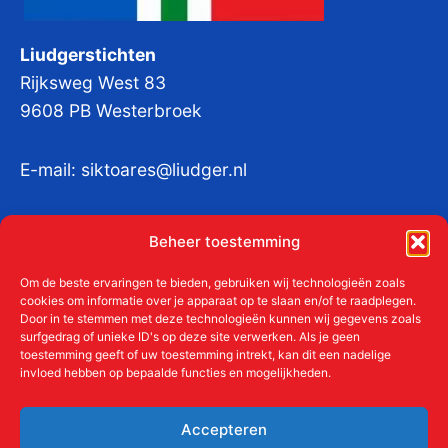
Liudgerstichten
Rijksweg West 83
9608 PB Westerbroek
E-mail:
siktoares@liudger.nl
IBAN NL 48 INGB 0003 184345 tnv
Beheer toestemming
Liudgerstichten
KvKnr:
41011712
Om de beste ervaringen te bieden, gebruiken wij technologieën zoals
cookies om informatie over je apparaat op te slaan en/of te raadplegen.
Door in te stemmen met deze technologieën kunnen wij gegevens zoals
surfgedrag of unieke ID's op deze site verwerken. Als je geen
toestemming geeft of uw toestemming intrekt, kan dit een nadelige
Meer over de Liudgerstichten
invloed hebben op bepaalde functies en mogelijkheden.
Geschiedenis
Aanmelden als donateur
Accepteren
ANBI