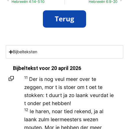
Hebreeën 4:14-5:10
Hebreeën 6:9-20
Bijbelteksten
Bijbeltekst voor
20 april 2026
11
Der is nog veul meer over te
zeggen, mor t is stoer om t oet te
stokken: t duurt ja zo laank veurdat ie
t onder pet hebben!
12
Ie haren, noar tied rekend, ja al
laank zulm leermeesters wezen
mouten. Mor ie hebben der meer