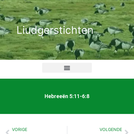
Ga
naar
de
Liudgerstichten
inhoud
Hebreeën 5:11-6:8
VORIGE
VOLGENDE
Vorige
Vo