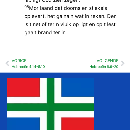
08
Mor laand dat doorns en stiekels
oplevert, het gainain wat in reken. Den
is t net of ter n vluik op ligt en op t lest
gaait brand ter in.
VORIGE
VOLGENDE
Vorige
Vo
Hebreeën 4:14-5:10
Hebreeën 6:9-20