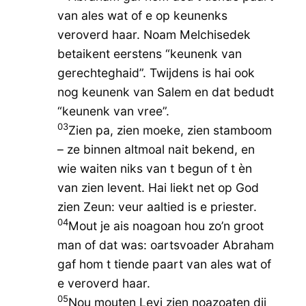
van ales wat of e op keunenks
veroverd haar. Noam Melchisedek
betaikent eerstens “keunenk van
gerechteghaid”. Twijdens is hai ook
nog keunenk van Salem en dat bedudt
“keunenk van vree”.
03
Zien pa, zien moeke, zien stamboom
– ze binnen altmoal nait bekend, en
wie waiten niks van t begun of t èn
van zien levent. Hai liekt net op God
zien Zeun: veur aaltied is e priester.
04
Mout je ais noagoan hou zo’n groot
man of dat was: oartsvoader Abraham
gaf hom t tiende paart van ales wat of
e veroverd haar.
05
Nou mouten Levi zien noazoaten dij