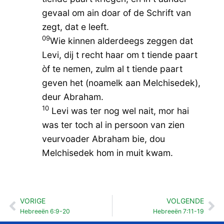
gevaal om ain doar of de Schrift van
zegt, dat e leeft.
09
Wie kinnen alderdeegs zeggen dat
Levi, dij t recht haar om t tiende paart
òf te nemen, zulm al t tiende paart
geven het (noamelk aan Melchisedek),
deur Abraham.
10
Levi was ter nog wel nait, mor hai
was ter toch al in persoon van zien
veurvoader Abraham bie, dou
Melchisedek hom in muit kwam.
VORIGE
VOLGENDE
Vorige
Vo
Hebreeën 6:9-20
Hebreeën 7:11-19