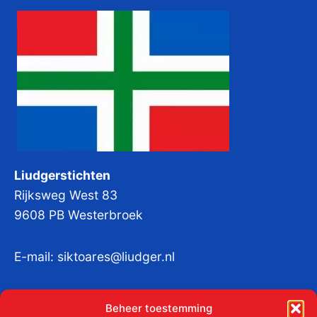
Liudgerstichten
Rijksweg West 83
9608 PB Westerbroek
E-mail:
siktoares@liudger.nl
IBAN NL 48 INGB 0003 184345 tnv
Beheer toestemming