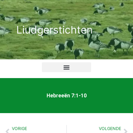
Ga
naar
de
Liudgerstichten
inhoud
Hebreeën 7:1-10
VORIGE
VOLGENDE
Vorige
Vo