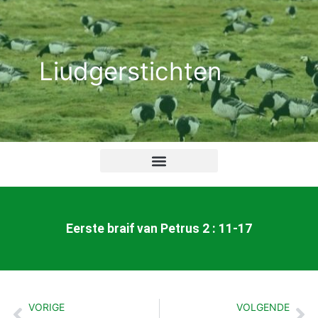
Ga
naar
de
Liudgerstichten
inhoud
Eerste braif van Petrus 2 : 11-17
VORIGE
VOLGENDE
Vorige
Vo