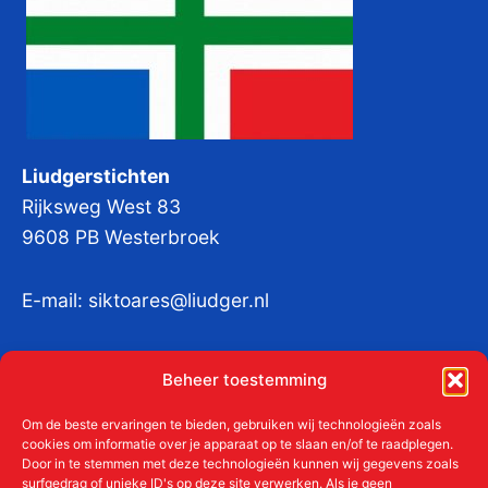
Liudgerstichten
Rijksweg West 83
9608 PB Westerbroek
E-mail:
siktoares@liudger.nl
IBAN NL 48 INGB 0003 184345 tnv
Beheer toestemming
Liudgerstichten
KvKnr:
41011712
Om de beste ervaringen te bieden, gebruiken wij technologieën zoals
cookies om informatie over je apparaat op te slaan en/of te raadplegen.
Door in te stemmen met deze technologieën kunnen wij gegevens zoals
surfgedrag of unieke ID's op deze site verwerken. Als je geen