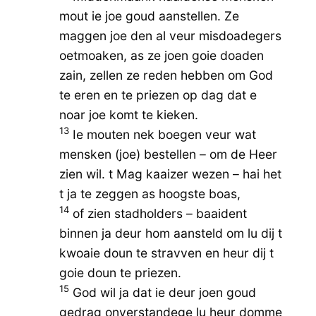
mout ie joe goud aanstellen. Ze
maggen joe den al veur misdoadegers
oetmoaken, as ze joen goie doaden
zain, zellen ze reden hebben om God
te eren en te priezen op dag dat e
noar joe komt te kieken.
13
Ie mouten nek boegen veur wat
mensken (joe) bestellen – om de Heer
zien wil. t Mag kaaizer wezen – hai het
t ja te zeggen as hoogste boas,
14
of zien stadholders – baaident
binnen ja deur hom aansteld om lu dij t
kwoaie doun te stravven en heur dij t
goie doun te priezen.
15
God wil ja dat ie deur joen goud
gedrag onverstandege lu heur domme