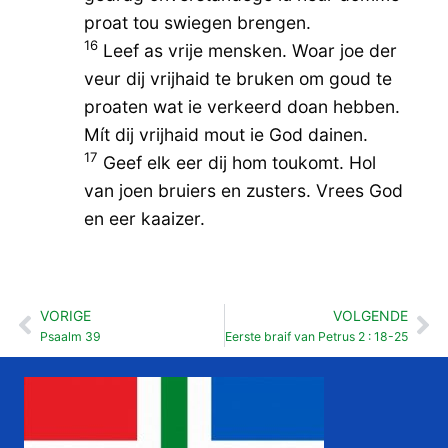
proat tou swiegen brengen.
16
Leef as vrije mensken. Woar joe der
veur dij vrijhaid te bruken om goud te
proaten wat ie verkeerd doan hebben.
Mít dij vrijhaid mout ie God dainen.
17
Geef elk eer dij hom toukomt. Hol
van joen bruiers en zusters. Vrees God
en eer kaaizer.
VORIGE
VOLGENDE
Vorige
Vo
Psaalm 39
Eerste braif van Petrus 2 : 18-25