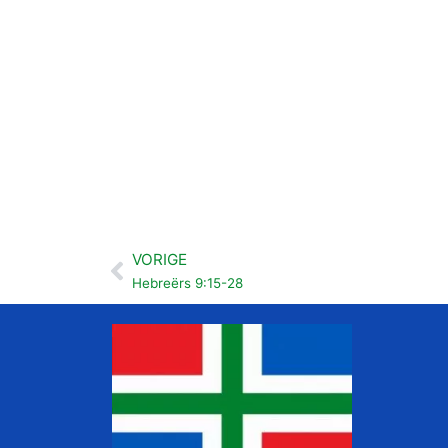
VORIGE
Vorige
Hebreërs 9:15-28