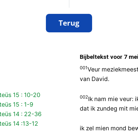
Bijbeltekst voor
7 me
001
Veur meziekmeeste
van David.
eüs 15 : 10-20
002
Ik nam mie veur: i
eüs 15 : 1-9
dat ik zundeg mit mi
teüs 14 : 22-36
eüs 14 :13-12
ik zel mien mond be