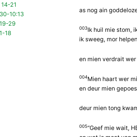
 14-21
as nog ain goddeloze
 30-10:13
 19-29
003
Ik huil mie stom, 
1-18
ik sweeg, mor helpen 
en mien verdrait wer
004
Mien haart wer mie 
en deur mien gepoes
deur mien tong kwam 
005
“Geef mie wait, H