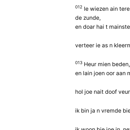
012
Ie wiezen ain ter
de zunde,
en doar hai t mainste
verteer ie as n kleer
013
Heur mien beden,
en lain joen oor aan
hol joe nait doof veu
ik bin ja n vremde bie
ik woon bie joe in, n