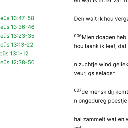
en wat is moat van 
teüs 13:47-58
Den wait ik hou verga
teüs 13:36-46
teüs 13:23-35
006
Mien doagen heb i
teüs 13:13-22
hou laank ik leef, dat
eüs 13:1-12
teüs 12:38-50
n zuchtje wind geliek
veur, qs selaqs*
007
de mensk dij komt 
n ongedureg poestje
hai zammelt wat en w
zel.