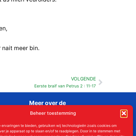
en,
 nait meer bin.
VOLGENDE
Volgende
Eerste braif van Petrus 2 : 11-17
Meer over de
Liudgerstichten
Beheer toestemming
Geschiedenis
 ervaringen te bieden, gebruiken wij technologieën zoals cookies om
Aanmelden als donateur
ver je apparaat op te slaan en/of te raadplegen. Door in te stemmen met