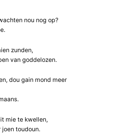
t wachten nou nog op?
e.
mien zunden,
pen van goddelozen.
gen, dou gain mond meer
mmaans.
t mie te kwellen,
 joen toudoun.