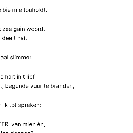
 bie mie touholdt.
ik zee gain woord,
dee t nait,
 aal slimmer.
hait in t lief
t, begunde vuur te branden,
ik tot spreken:
EER, van mien èn,