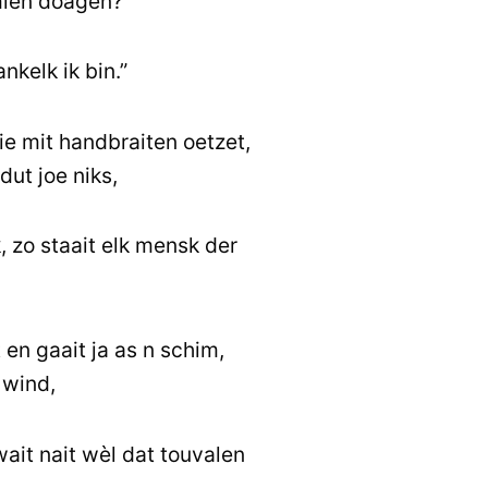
mien doagen?
nkelk ik bin.”
e mit handbraiten oetzet,
 dut joe niks,
, zo staait elk mensk der
en gaait ja as n schim,
 wind,
ait nait wèl dat touvalen