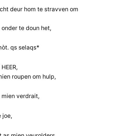
echt deur hom te stravven om
 onder te doun het,
mòt. qs selaqs*
 HEER,
 mien roupen om hulp,
r mien verdrait,
 joe,
et as mien veurolders.