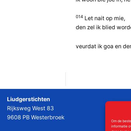
014
Let nait op mie,
den zel ik blied word
veurdat ik goa en der
Liudgerstichten
Rijksweg West 83
9608 PB Westerbroek
Om de beste
informatie o