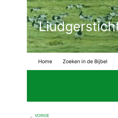
Ga
naar
de
Liudgerstich
inhoud
Home
Zoeken in de Bijbel
VORIGE