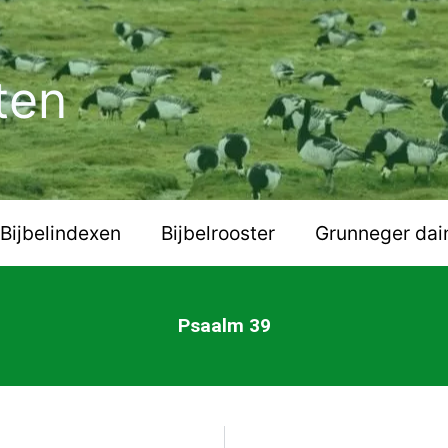
ten
Bijbelindexen
Bijbelrooster
Grunneger dai
Psaalm 39