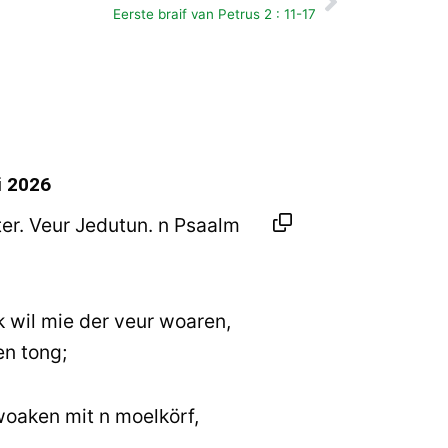
Volgende
Eerste braif van Petrus 2 : 11-17
i 2026
r. Veur Jedutun. n Psaalm
k wil mie der veur woaren,
en tong;
woaken mit n moelkörf,