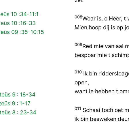
eüs 10 :34-11:1
008
Woar is, o Heer, 
eüs 10 :16-33
Mien hoop dij is op jo
eüs 09 :35-10:15
009
Red mie van aal 
bespoar mie t schim
010
Ik bin riddersloa
open,
want ie hebben t o
eüs 9 : 18-34
eüs 9 : 1-17
011
Schaai toch oet mi
teüs 8 : 23-34
ik bin besweken deur