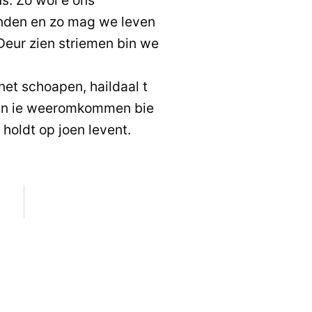
nden en zo mag we leven
Deur zien striemen bin we
net schoapen, haildaal t
bin ie weeromkommen bie
 holdt op joen levent.