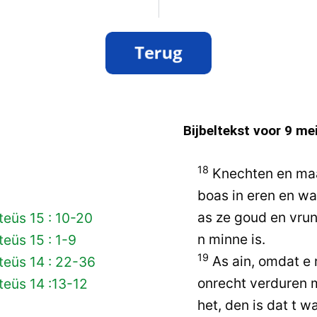
Bijbeltekst voor
9 me
18
Knechten en maai
boas in eren en wai
as ze goud en vrun
eüs 15 : 10-20
n minne is.
eüs 15 : 1-9
19
As ain, omdat e 
teüs 14 : 22-36
onrecht verduren m
eüs 14 :13-12
het, den is dat t w