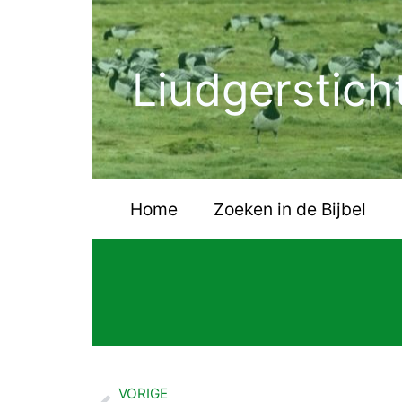
Ga
naar
de
Liudgerstich
inhoud
Home
Zoeken in de Bijbel
VORIGE