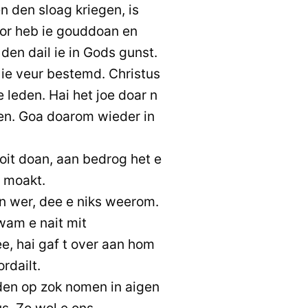
 den sloag kriegen, is
Mor heb ie gouddoan en
den dail ie in Gods gunst.
 ie veur bestemd. Christus
e leden. Hai het joe doar n
en. Goa doarom wieder in
it doan, aan bedrog het e
g moakt.
n wer, dee e niks weerom.
wam e nait mit
, hai gaf t over aan hom
rdailt.
den op zok nomen in aigen
us. Zo wol e ons