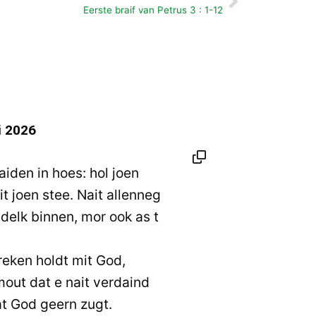
Volgende
Eerste braif van Petrus 3 : 1-12
i 2026
den in hoes: hol joen
t joen stee. Nait allenneg
delk binnen, mor ook as t
reken holdt mit God,
out dat e nait verdaind
at God geern zugt.