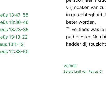
vrijmoaken van zu
in gerechteghaid. 
teüs 13:47-58
beter worden.
teüs 13:36-46
25
Eertieds was ie 
teüs 13:23-35
pad biester. Nou 
teüs 13:13-22
hedder dij touzicht
eüs 13:1-12
teüs 12:38-50
VORIGE
Vorige
Eerste braif van Petrus 01