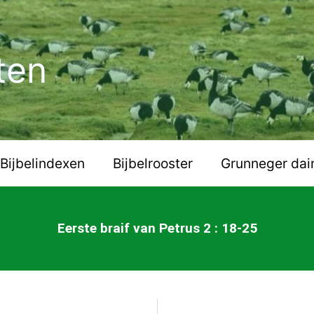
ten
Bijbelindexen
Bijbelrooster
Grunneger dai
Eerste braif van Petrus 2 : 18-25