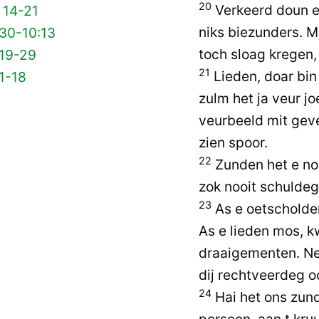
20
Verkeerd doun en
 14-21
niks biezunders. 
 30-10:13
toch sloag kregen, 
 19-29
21
Lieden, doar bin
1-18
zulm het ja veur jo
veurbeeld mit gev
zien spoor.
22
Zunden het e noo
zok nooit schulde
23
As e oetscholde
As e lieden mos, k
draaigementen. Nee
dij rechtveerdeg oo
24
Hai het ons zun
persoon, aan t kru