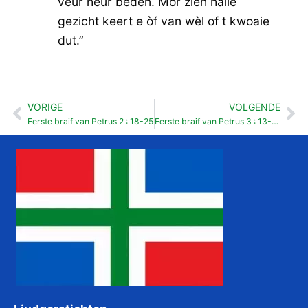
veur heur beden. Mor zien haile
gezicht keert e òf van wèl of t kwoaie
dut.”
VORIGE
VOLGENDE
Vorige
Vo
Eerste braif van Petrus 2 : 18-25
Eerste braif van Petrus 3 : 13-22