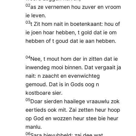
02
as ze vernemen hou zuver en vroom
ie leven.
03
t Zit hom nait in boetenkaant: hou of
ie joen hoar hebben, t gold dat ie om
hebben of t goud dat ie aan hebben.
04
Nee, t mout hom der in zitten dat ie
inwendeg mooi binnen. Dat vergaait ja
nait: n zaacht en evenwichteg
gemoud. Dat is in Gods oog n
kostboare sier.
05
Doar sierden haailege vraauwlu zok
eertieds ook mit. Zai zetten heur hoop
op God en wozzen heur stee bie heur
manlu.
06
Sara bievubbeld: zai dee wat