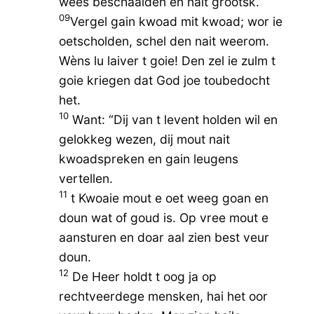
wees beschaaiden en nait grootsk.
09
Vergel gain kwoad mit kwoad; wor ie
oetscholden, schel den nait weerom.
Wèns lu laiver t goie! Den zel ie zulm t
goie kriegen dat God joe toubedocht
het.
10
Want: “Dij van t levent holden wil en
gelokkeg wezen, dij mout nait
kwoadspreken en gain leugens
vertellen.
11
t Kwoaie mout e oet weeg goan en
doun wat of goud is. Op vree mout e
aansturen en doar aal zien best veur
doun.
12
De Heer holdt t oog ja op
rechtveerdege mensken, hai het oor