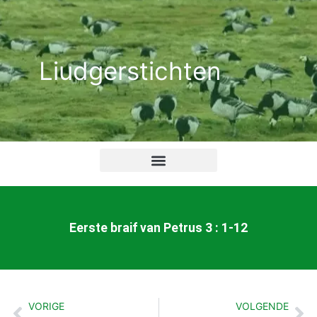
Ga
naar
de
Liudgerstichten
inhoud
Eerste braif van Petrus 3 : 1-12
VORIGE
VOLGENDE
Vorige
Vo