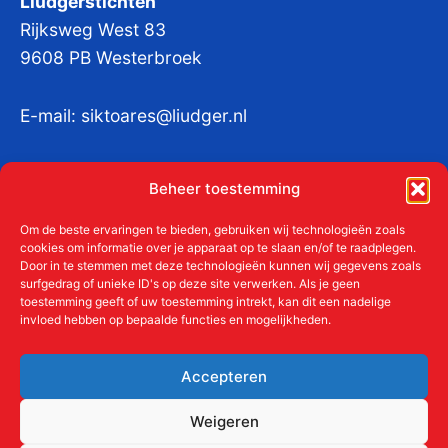
Liudgerstichten
Rijksweg West 83
9608 PB Westerbroek
E-mail:
siktoares@liudger.nl
IBAN NL 48 INGB 0003 184345 tnv
Beheer toestemming
Liudgerstichten
KvKnr:
41011712
Om de beste ervaringen te bieden, gebruiken wij technologieën zoals
cookies om informatie over je apparaat op te slaan en/of te raadplegen.
Door in te stemmen met deze technologieën kunnen wij gegevens zoals
surfgedrag of unieke ID's op deze site verwerken. Als je geen
toestemming geeft of uw toestemming intrekt, kan dit een nadelige
Meer over de Liudgerstichten
invloed hebben op bepaalde functies en mogelijkheden.
Geschiedenis
Aanmelden als donateur
Accepteren
ANBI
Beleidsplan
Weigeren