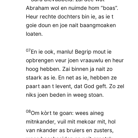
Abraham wol en nuimde hom “boas”.
Heur rechte dochters bin ie, as ie t
goie doun en joe nait baangmoaken
loaten.
07
En ie ook, manlu! Begrip mout ie
opbrengen veur joen vraauwlu en heur
hoog hebben. Zai binnen ja nait zo
staark as ie. En net as ie, hebben ze
paart aan t levent, dat God geft. Zo zel
niks joen beden in weeg stoan.
08
Om kòrt te goan: wees aineg
mitnkander, vuil mit mekoar mit, hol
van nkander as bruiers en zusters,