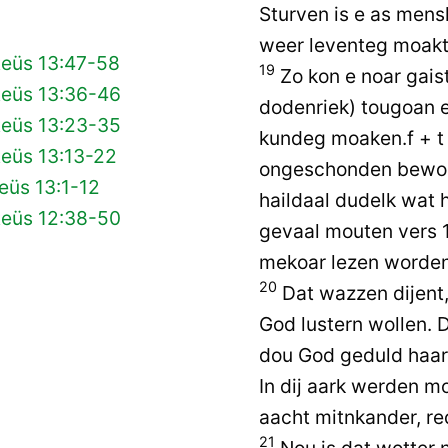
Sturven is e as mens
weer leventeg moakt 
teüs 13:47-58
19
Zo kon e noar gaist
teüs 13:36-46
dodenriek) tougoan 
teüs 13:23-35
kundeg moaken.f + t I
teüs 13:13-22
ongeschonden bewoard
eüs 13:1-12
haildaal dudelk wat h
teüs 12:38-50
gevaal mouten vers 
mekoar lezen worden
20
Dat wazzen dijent,
God lustern wollen. 
dou God geduld haar
In dij aark werden m
aacht mitnkander, red
21
Nou is dat wotter 