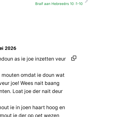
Volgende
Braif aan Hebreeërs 10 :1-10
ei 2026
doun as ie joe inzetten veur
en mouten omdat ie doun wat
 veur joe! Wees nait baang
ten. Loat joe der nait deur
out ie in joen haart hoog en
 mout ie der op oet wezen