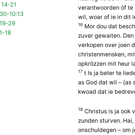
 14-21
verantwoorden òf te 
 30-10:13
wil, woar of ie in dit
 19-29
16
Mor dou dat bescha
1-18
zuver gewaiten. Den z
verkopen over joen d
christenmensken, mit
opkrözzen mit heur l
17
t Is ja beter te lie
as God dat wil – (as 
kwoad dat ie bedrev
18
Christus is ja ook 
zunden sturven. Hai, 
onschuldegen – om j