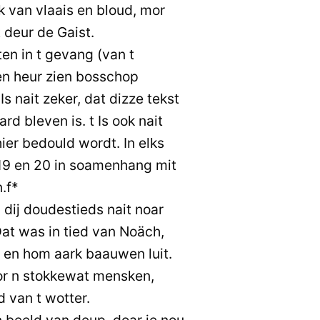
k van vlaais en bloud, mor
deur de Gaist.
en in t gevang (van t
en heur zien bosschop
s nait zeker, dat dizze tekst
 bleven is. t Is ook nait
ier bedould wordt. In elks
19 en 20 in soamenhang mit
.f*
 dij doudestieds nait noar
Dat was in tied van Noäch,
 en hom aark baauwen luit.
or n stokkewat mensken,
 van t wotter.
n beeld van deup, doar ie nou