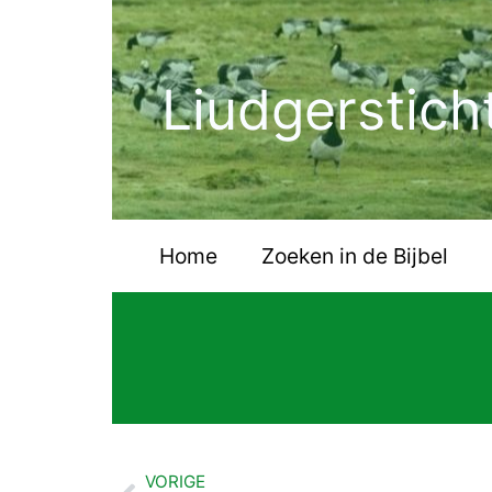
Ga
naar
de
Liudgerstich
inhoud
Home
Zoeken in de Bijbel
VORIGE