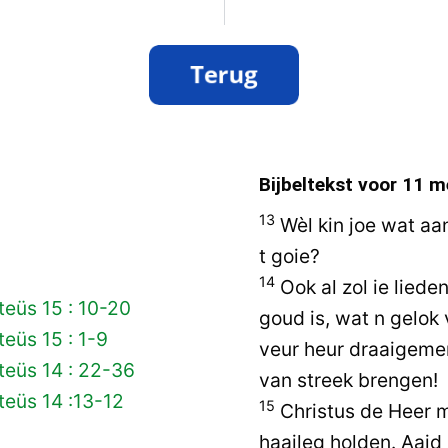
Bijbeltekst voor
11 m
13
Wèl kin joe wat aan
t goie?
14
Ook al zol ie lied
eüs 15 : 10-20
goud is, wat n gelok
eüs 15 : 1-9
veur heur draaigemen
teüs 14 : 22-36
van streek brengen!
eüs 14 :13-12
15
Christus de Heer m
haaileg holden. Aaid