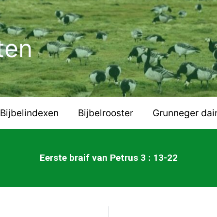
ten
Bijbelindexen
Bijbelrooster
Grunneger dai
Eerste braif van Petrus 3 : 13-22