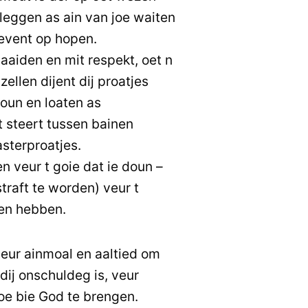
leggen as ain van joe waiten
 levent op hopen.
aiden en mit respekt, oet n
ellen dijent dij proatjes
oun en loaten as
 steert tussen bainen
asterproatjes.
den veur t goie dat ie doun –
straft te worden) veur t
en hebben.
veur ainmoal en aaltied om
dij onschuldeg is, veur
oe bie God te brengen.