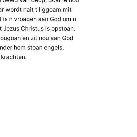
r wordt nait t liggoam mit
t is n vroagen aan God om n
 Jezus Christus is opstoan.
tougoan en zit nou aan God
onder hom stoan engels,
krachten.