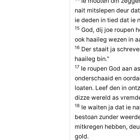
Ie mouten om zeggen 
nait mitslepen deur dat
ie deden in tied dat ie
15
God, dij joe roupen h
ook haaileg wezen in aa
16
Der staait ja schreve
haaileg bin.”
17
Ie roupen God aan as
onderschaaid en oordai
loaten. Leef den in ont
dizze wereld as vremd
18
Ie waiten ja dat ie na
bestoan zunder weerde 
mitkregen hebben, deur
gold.