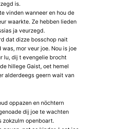
zegd is.
te vinden wanneer en hou de
heur waarkte. Ze hebben lieden
sias ja veurzegd.
d dat dizze bosschop nait
was, mor veur joe. Nou is joe
 lu, dij t evengelie brocht
de hillege Gaist, oet hemel
der alderdeegs geern wait van
oud oppazen en nöchtern
genoade dij joe te wachten
us zokzulm openboart.