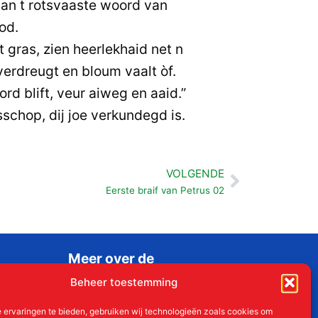
an t rotsvaaste woord van
od.
 gras, zien heerlekhaid net n
 verdreugt en bloum vaalt òf.
d blift, veur aiweg en aaid.”
schop, dij joe verkundegd is.
VOLGENDE
Volgende
Eerste braif van Petrus 02
Meer over de
Liudgerstichten
Beheer toestemming
Geschiedenis
 ervaringen te bieden, gebruiken wij technologieën zoals cookies om