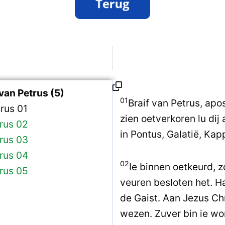
van Petrus (5)
01
Braif van Petrus, apo
trus 01
zien oetverkoren lu di
trus 02
in Pontus, Galatië, Kap
trus 03
trus 04
02
Ie binnen oetkeurd, z
trus 05
veuren besloten het. Ha
de Gaist. Aan Jezus Ch
wezen. Zuver bin ie wo