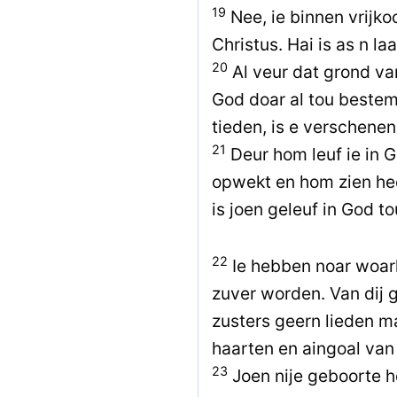
19
Nee, ie binnen vrijko
Christus. Hai is as n la
20
Al veur dat grond va
God doar al tou bestem
tieden, is e verschenen
21
Deur hom leuf ie in G
opwekt en hom zien he
is joen geleuf in God t
22
Ie hebben noar woarha
zuver worden. Van dij g
zusters geern lieden 
haarten en aingoal van
23
Joen nije geboorte h