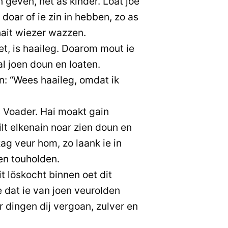
geven, net as kinder. Loat joe
 doar of ie zin in hebben, zo as
 nait wiezer wazzen.
et, is haaileg. Doarom mout ie
l joen doun en loaten.
n: “Wees haaileg, omdat ik
 Voader. Hai moakt gain
lt elkenain noar zien doun en
zag veur hom, zo laank ie in
en touholden.
it löskocht binnen oet dit
dat ie van joen veurolden
 dingen dij vergoan, zulver en