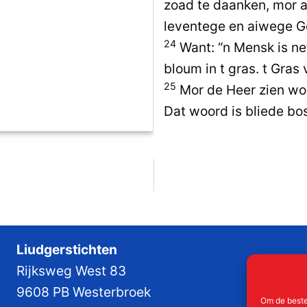
zoad te daanken, mor a
leventege en aiwege G
24
Want: “n Mensk is net
bloum in t gras. t Gras
25
Mor de Heer zien woor
Dat woord is bliede bos
Liudgerstichten
Rijksweg West 83
9608 PB Westerbroek
Om de beste