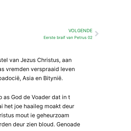
VOLGENDE
Volgende
Eerste braif van Petrus 02
stel van Jezus Christus, aan
j as vremden verspraaid leven
padocië, Asia en Bitynië.
o as God de Voader dat in t
i het joe haaileg moakt deur
ristus mout ie geheurzoam
rden deur zien bloud. Genoade