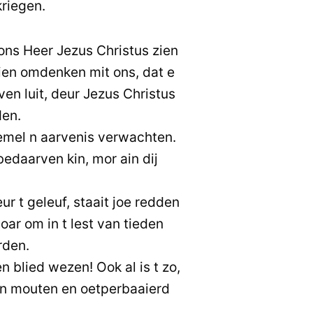
kriegen.
 ons Heer Jezus Christus zien
ien omdenken mit ons, dat e
ven luit, deur Jezus Christus
den.
emel n aarvenis verwachten.
 bedaarven kin, mor ain dij
ur t geleuf, staait joe redden
loar om in t lest van tieden
rden.
n blied wezen! Ook al is t zo,
den mouten en oetperbaaierd