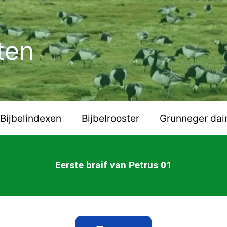
ten
Bijbelindexen
Bijbelrooster
Grunneger dai
Eerste braif van Petrus 01