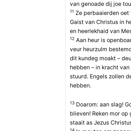
van genoade dij joe tou
11
Ze perbaaierden oet 
Gaist van Christus in 
en heerlekhaid van Mes
12
Aan heur is openboar
veur heurzulm bestemd 
dit kundeg moakt – deur
hebben – in kracht van 
stuurd. Engels zollen 
hebben.
13
Doarom: aan slag! G
blieven! Reken mor op 
staait as Jezus Christ
14