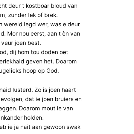
cht deur t kostboar bloud van
am, zunder lek of brek.
n wereld legd wer, was e deur
d. Mor nou eerst, aan t èn van
 veur joen best.
od, dij hom tou doden oet
erlekhaid geven het. Doarom
ougelieks hoop op God.
id lusterd. Zo is joen haart
evolgen, dat ie joen bruiers en
maggen. Doarom mout ie van
 nkander holden.
eb ie ja nait aan gewoon swak