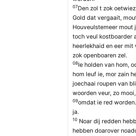
07
Den zol t zok oetwiez
Gold dat vergaait, mout
Houveulstemeer mout jo
toch veul kostboarder as
heerlekhaid en eer mit
zok openboaren zel.
08
Ie holden van hom, oo
hom leuf ie, mor zain he
joechaai roupen van bl
woorden veur, zo mooi,
09
omdat ie red worden. 
ja.
10
Noar dij redden hebb
hebben doarover noado