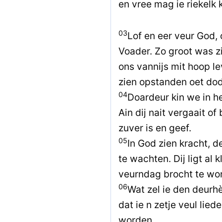
en vree mag ie riekelk 
03
Lof en eer veur God,
Voader. Zo groot was z
ons vannijs mit hoop le
zien opstanden oet do
04
Doardeur kin we in h
Ain dij nait vergaait of
zuver is en geef.
05
In God zien kracht, de
te wachten. Dij ligt al k
veurndag brocht te wo
06
Wat zel ie den deurhè
dat ie n zetje veul lie
worden.