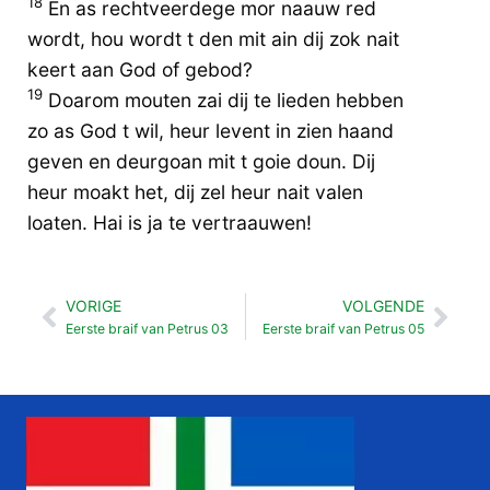
18
En as rechtveerdege mor naauw red
wordt, hou wordt t den mit ain dij zok nait
keert aan God of gebod?
19
Doarom mouten zai dij te lieden hebben
zo as God t wil, heur levent in zien haand
geven en deurgoan mit t goie doun. Dij
heur moakt het, dij zel heur nait valen
loaten. Hai is ja te vertraauwen!
VORIGE
VOLGENDE
Vorige
Vol
Eerste braif van Petrus 03
Eerste braif van Petrus 05