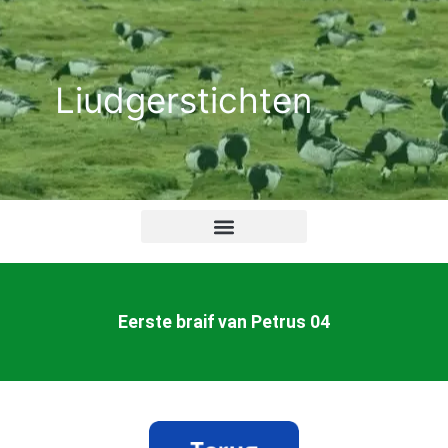
Ga
naar
de
Liudgerstichten
inhoud
Eerste braif van Petrus 04