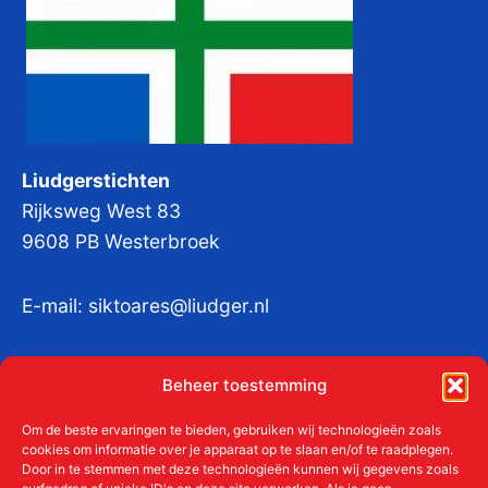
Liudgerstichten
Rijksweg West 83
9608 PB Westerbroek
E-mail:
siktoares@liudger.nl
IBAN NL 48 INGB 0003 184345 tnv
Beheer toestemming
Liudgerstichten
KvKnr:
41011712
Om de beste ervaringen te bieden, gebruiken wij technologieën zoals
cookies om informatie over je apparaat op te slaan en/of te raadplegen.
Door in te stemmen met deze technologieën kunnen wij gegevens zoals