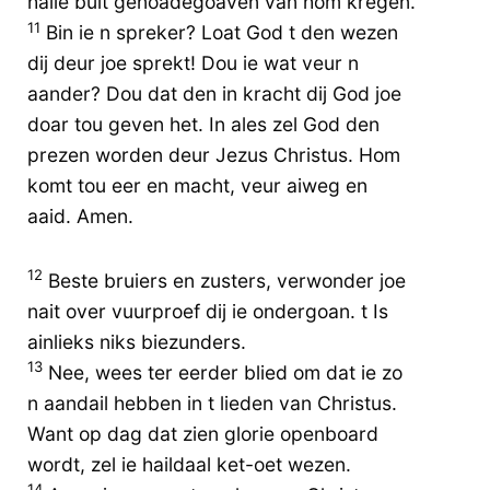
haile bult genoadegoaven van hom kregen.
11
Bin ie n spreker? Loat God t den wezen
dij deur joe sprekt! Dou ie wat veur n
aander? Dou dat den in kracht dij God joe
doar tou geven het. In ales zel God den
prezen worden deur Jezus Christus. Hom
komt tou eer en macht, veur aiweg en
aaid. Amen.
12
Beste bruiers en zusters, verwonder joe
nait over vuurproef dij ie ondergoan. t Is
ainlieks niks biezunders.
13
Nee, wees ter eerder blied om dat ie zo
n aandail hebben in t lieden van Christus.
Want op dag dat zien glorie openboard
wordt, zel ie haildaal ket-oet wezen.
14