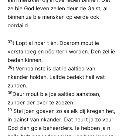
ze bie God leven zellen deur de Gaist, al
binnen ze bie mensken op eerde ook
oordaild.
07
t Lopt al noar t èn. Doarom mout ie
verstandeg en nöchtern worden. Den zel ie
beden kinnen.
08
t Vernoamste is dat ie aaltied van
nkander holden. Laifde bedekt hail wat
zunden.
09
Deur mout bie joe aaltied aanstoan,
zunder der over te zoezen.
10
Stel joen goaven zo as elk dij kregen het,
in dainst van nkander. Dat heurt ja zo veur
God zien goie beheerders. Ie hebben ja n