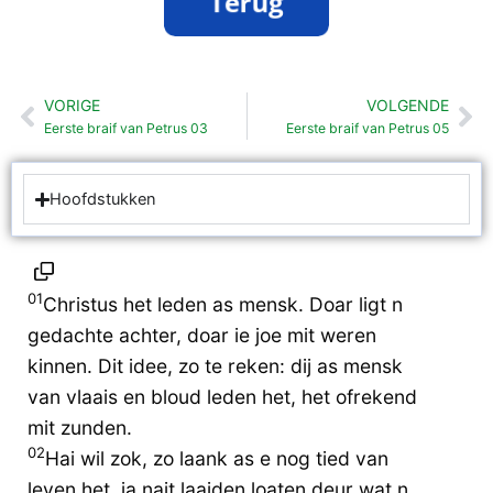
VORIGE
VOLGENDE
Vorige
Vo
Eerste braif van Petrus 03
Eerste braif van Petrus 05
Hoofdstukken
01
Christus het leden as mensk. Doar ligt n
gedachte achter, doar ie joe mit weren
kinnen. Dit idee, zo te reken: dij as mensk
van vlaais en bloud leden het, het ofrekend
mit zunden.
02
Hai wil zok, zo laank as e nog tied van
leven het, ja nait laaiden loaten deur wat n