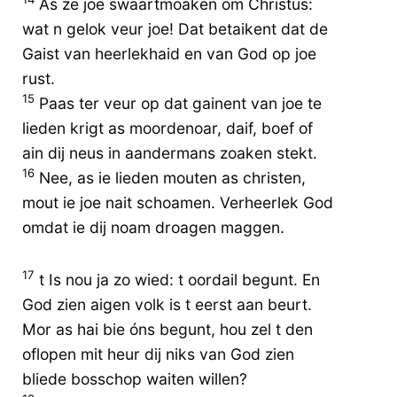
As ze joe swaartmoaken om Christus:
wat n gelok veur joe! Dat betaikent dat de
Gaist van heerlekhaid en van God op joe
rust.
15
Paas ter veur op dat gainent van joe te
lieden krigt as moordenoar, daif, boef of
ain dij neus in aandermans zoaken stekt.
16
Nee, as ie lieden mouten as christen,
mout ie joe nait schoamen. Verheerlek God
omdat ie dij noam droagen maggen.
17
t Is nou ja zo wied: t oordail begunt. En
God zien aigen volk is t eerst aan beurt.
Mor as hai bie óns begunt, hou zel t den
oflopen mit heur dij niks van God zien
bliede bosschop waiten willen?