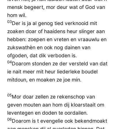
mensk begeert, mor deur wat of God van
hom wil.
03
Der is ja al genog tied verknooid mit
zoaken doar of haaidens heur slinger aan
hebben: zoepen en vreten en vraauwlu en
zukswathèn en ook nog dainen van
ofgoden, dat dik verboden is.
04
Doarom stonden ze der versteld van dat
ie nait meer mit heur liederleke boudel
mitdoun, en moaken ze joe min.
05
Mor doar zellen ze rekenschop van
geven mouten aan hom dij kloarstaait om
leventegen en doden te oordailen.
06
Doarom is t evengelie ook bekendmoakt
aan mensken dij al overleden binnen. Dat