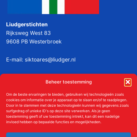
Liudgerstichten
Rijksweg West 83
9608 PB Westerbroek
E-mail:
siktoares@liudger.nl
IBAN NL 48 INGB 0003 184345 tnv
Beheer toestemming
Liudgerstichten
KvKnr:
41011712
Om de beste ervaringen te bieden, gebruiken wij technologieën zoals
cookies om informatie over je apparaat op te slaan en/of te raadplegen.
Door in te stemmen met deze technologieën kunnen wij gegevens zoals
surfgedrag of unieke ID's op deze site verwerken. Als je geen
toestemming geeft of uw toestemming intrekt, kan dit een nadelige
Meer over de Liudgerstichten
invloed hebben op bepaalde functies en mogelijkheden.
Geschiedenis
Aanmelden als donateur