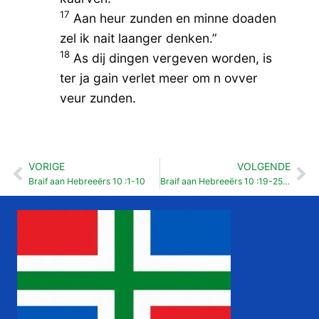
17
Aan heur zunden en minne doaden
zel ik nait laanger denken.”
18
As dij dingen vergeven worden, is
ter ja gain verlet meer om n ovver
veur zunden.
VORIGE
VOLGENDE
Vorige
Vo
Braif aan Hebreeërs 10 :1-10
Braif aan Hebreeërs 10 :19-25 (Hemelvoartsdag)