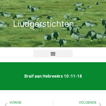
Ga
naar
de
Liudgerstichten
inhoud
Braif aan Hebreeërs 10 :11-18
VORIGE
VOLGENDE
Vorige
Vo