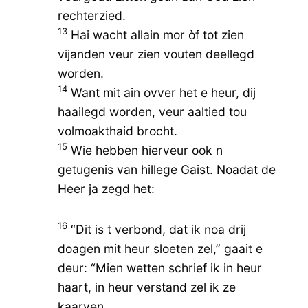
rechterzied.
13
Hai wacht allain mor òf tot zien
vijanden veur zien vouten deellegd
worden.
14
Want mit ain ovver het e heur, dij
haailegd worden, veur aaltied tou
volmoakthaid brocht.
15
Wie hebben hierveur ook n
getugenis van hillege Gaist. Noadat de
Heer ja zegd het:
16
“Dit is t verbond, dat ik noa drij
doagen mit heur sloeten zel,” gaait e
deur: “Mien wetten schrief ik in heur
haart, in heur verstand zel ik ze
kaarven.