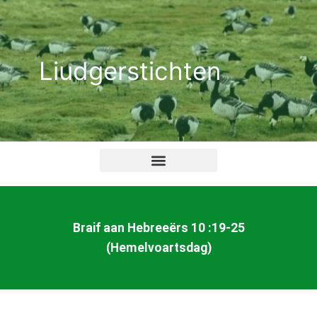
Ga
naar
de
Liudgerstichten
inhoud
Braif aan Hebreeërs 10 :19-25
(Hemelvoartsdag)