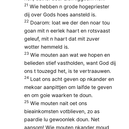
21
Wie hebben n grode hogepriester
dij over Gods hoes aansteld is.
22
Doarom: loat we der den noar tou
goan mit n eerlek haart en rotsvaast
geleuf, mit n haart dat mit zuver
wotter hemmeld is.
23
Wie mouten aan wat we hopen en
belieden stief vastholden, want God dij
ons t touzegd het, is te vertraauwen.
24
Loat ons acht geven op nkander en
mekoar aanpittjen om laifde te geven
en om goie waarken te doun.
25
Wie mouten nait oet ons
bieainkomsten votblieven, zo as
paardie lu gewoonlek doun. Net
aansom! Wie mouten nkander moud