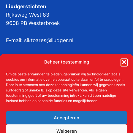
Liudgerstichten
Rijksweg West 83
9608 PB Westerbroek
E-mail:
siktoares@liudger.nl
IBAN NL 48 INGB 0003 184345 tnv
Beheer toestemming
Liudgerstichten
KvKnr:
41011712
Om de beste ervaringen te bieden, gebruiken wij technologieën zoals
cookies om informatie over je apparaat op te slaan en/of te raadplegen.
Door in te stemmen met deze technologieën kunnen wij gegevens zoals
surfgedrag of unieke ID's op deze site verwerken. Als je geen
toestemming geeft of uw toestemming intrekt, kan dit een nadelige
Meer over de Liudgerstichten
invloed hebben op bepaalde functies en mogelijkheden.
Geschiedenis
Aanmelden als donateur
Accepteren
ANBI
Beleidsplan
Weigeren