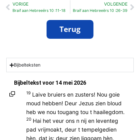
VORIGE
VOLGENDE
Vorige
Vo
Braif aan Hebreeërs 10 :11-18
Braif aan Hebreeërs 10 :26-39
Bijbelteksten
Bijbeltekst voor
14 mei 2026
19
Laive bruiers en zusters! Nou goie
moud hebben! Deur Jezus zien bloud
heb we nou tougang tou t haailegdom.
20
Hai het veur ons n nij en leventeg
pad vrijmoakt, deur t tempelgedien
hèn, dat is: deur zien liggoam hèn.