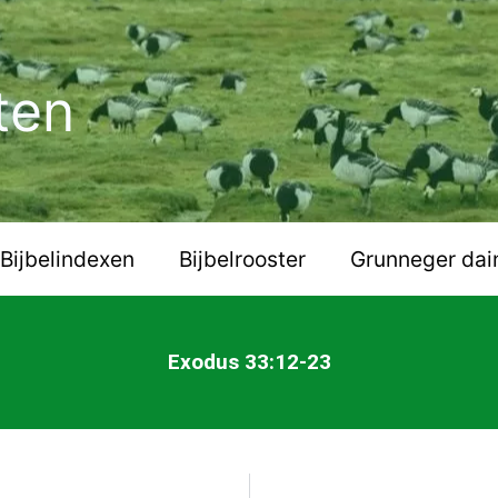
ten
Bijbelindexen
Bijbelrooster
Grunneger dai
Exodus 33:12-23