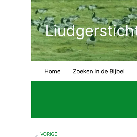
Ga
naar
de
Liudgerstich
inhoud
Home
Zoeken in de Bijbel
VORIGE