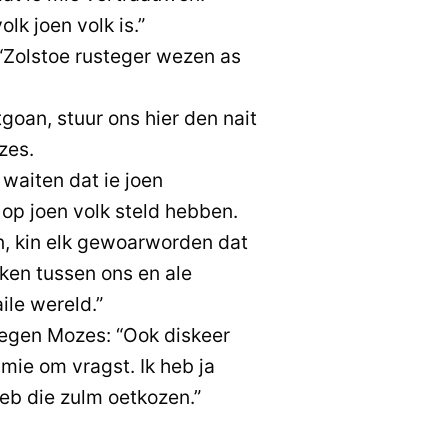
lk joen volk is.”
“Zolstoe rusteger wezen as
tgoan, stuur ons hier den nait
zes.
waiten dat ie joen
op joen volk steld hebben.
n, kin elk gewoarworden dat
ken tussen ons en ale
ile wereld.”
egen Mozes: “Ook diskeer
mie om vragst. Ik heb ja
heb die zulm oetkozen.”