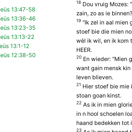
18
Dou vruig Mozes: “
teüs 13:47-58
zain, zo as ie binnen
teüs 13:36-46
19
“Ik zel in aal mien
teüs 13:23-35
stoef bie die mien n
teüs 13:13-22
wèl ik wil, en ik kom 
eüs 13:1-12
HEER.
teüs 12:38-50
20
En wieder: “Mien g
want gain mensk kin 
leven blieven.
21
Hier stoef bie mie 
stoan goan kinst.
22
As ik in mien glorie
in n hool schoelen loa
haand bedekken tot i
23
As ik mien haand t