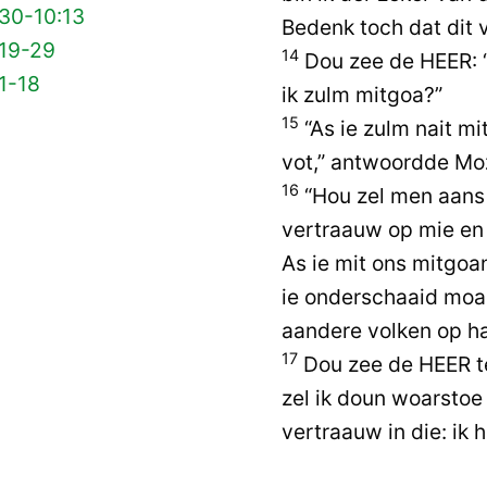
 30-10:13
Bedenk toch dat dit vo
 19-29
14
Dou zee de HEER: 
1-18
ik zulm mitgoa?”
15
“As ie zulm nait mi
vot,” antwoordde Mo
16
“Hou zel men aans 
vertraauw op mie en 
As ie mit ons mitgoa
ie onderschaaid moa
aandere volken op ha
17
Dou zee de HEER t
zel ik doun woarstoe 
vertraauw in die: ik 