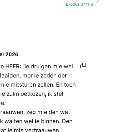
Volgende
Exodus 34:1-9
ei 2026
 HEER: “Ie druigen mie wel
 laaiden, mor ie zeden der
 mie mitsturen zellen. En toch
die zulm oetkozen, ik stel
e.’
traauwen, zeg mie den wat
 ik waiten wèl ie binnen. Den
dat ie mie vertraauwen.