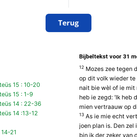
Bijbeltekst voor
31 m
12
Mozes zee tegen de
op dit volk wieder te
eüs 15 : 10-20
nait bie wèl of ie mit
eüs 15 : 1-9
heb ie zegd: ‘Ik heb 
teüs 14 : 22-36
mien vertraauw op di
eüs 14 :13-12
13
As ie mie echt ver
joen plan is. Den zel
 14-21
bin ik der zeker van 