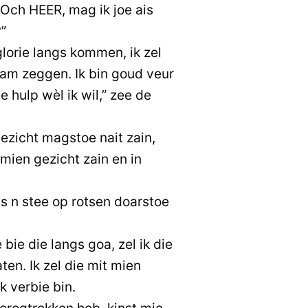
Och HEER, mag ik joe ais
?”
 glorie langs kommen, ik zel
oam zeggen. Ik bin goud veur
te hulp wèl ik wil,” zee de
ezicht magstoe nait zain,
mien gezicht zain en in
is n stee op rotsen doarstoe
 bie die langs goa, zel ik die
ten. Ik zel die mit mien
k verbie bin.
erogtrokken heb, kinst mie