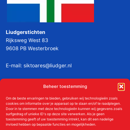
Liudgerstichten
Rijksweg West 83
9608 PB Westerbroek
E-mail:
siktoares@liudger.nl
IBAN NL 48 INGB 0003 184345 tnv
Beheer toestemming
Liudgerstichten
KvKnr:
41011712
Om de beste ervaringen te bieden, gebruiken wij technologieën zoals
cookies om informatie over je apparaat op te slaan en/of te raadplegen.
Door in te stemmen met deze technologieën kunnen wij gegevens zoals
surfgedrag of unieke ID's op deze site verwerken. Als je geen
toestemming geeft of uw toestemming intrekt, kan dit een nadelige
Meer over de Liudgerstichten
invloed hebben op bepaalde functies en mogelijkheden.
Geschiedenis