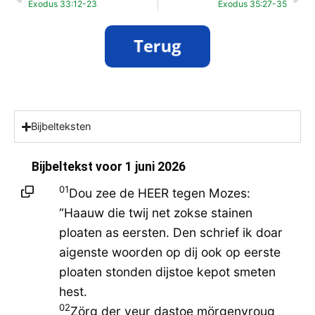
Exodus 33:12-23
Exodus 35:27-35
Bijbelteksten
Bijbeltekst voor
1 juni 2026
01
Dou zee de HEER tegen Mozes:
“Haauw die twij net zokse stainen
ploaten as eersten. Den schrief ik doar
aigenste woorden op dij ook op eerste
ploaten stonden dijstoe kepot smeten
hest.
02
Zörg der veur dastoe mörgenvroug