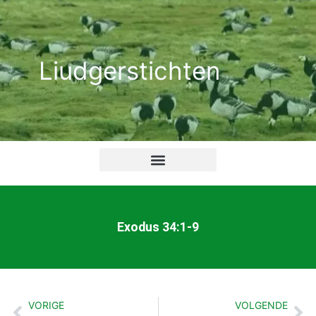
Ga
naar
de
Liudgerstichten
inhoud
Exodus 34:1-9
VORIGE
VOLGENDE
Vorige
Vo