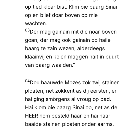
op tied kloar bist. Klim bie baarg Sinai
op en blief doar boven op mie
wachten.
03
Der mag gainain mit die noar boven
goan, der mag ook gainain op haile
baarg te zain wezen, alderdeegs
klaainvij en koien maggen nait in buurt
van baarg waaiden.”
04
Dou haauwde Mozes zok twij stainen
ploaten, net zokkent as dij eersten, en
hai ging smörgens al vroug op pad.
Hai klom bie baarg Sinai op, net as de
HEER hom besteld haar en hai haar
baaide stainen ploaten onder aarms.