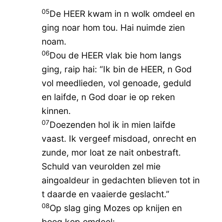
05
De HEER kwam in n wolk omdeel en
ging noar hom tou. Hai nuimde zien
noam.
06
Dou de HEER vlak bie hom langs
ging, raip hai: “Ik bin de HEER, n God
vol meedlieden, vol genoade, geduld
en laifde, n God doar ie op reken
kinnen.
07
Doezenden hol ik in mien laifde
vaast. Ik vergeef misdoad, onrecht en
zunde, mor loat ze nait onbestraft.
Schuld van veurolden zel mie
aingoaldeur in gedachten blieven tot in
t daarde en vaaierde geslacht.”
08
Op slag ging Mozes op knijen en
boog kop omdeel: