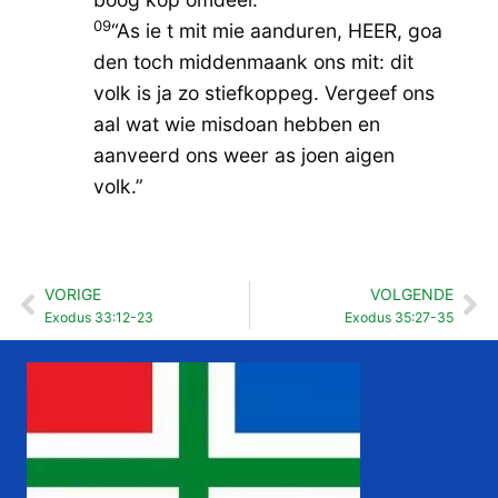
09
“As ie t mit mie aanduren, HEER, goa
den toch middenmaank ons mit: dit
volk is ja zo stiefkoppeg. Vergeef ons
aal wat wie misdoan hebben en
aanveerd ons weer as joen aigen
volk.”
VORIGE
VOLGENDE
Vorige
Vo
Exodus 33:12-23
Exodus 35:27-35