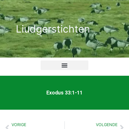
Ga
naar
de
Liudgerstichten
inhoud
Exodus 33:1-11
VORIGE
VOLGENDE
Vorige
Vo