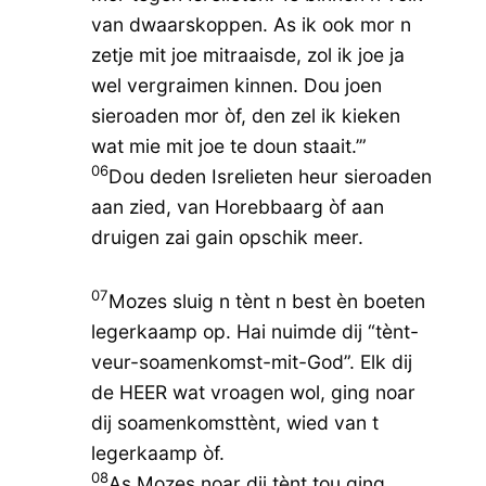
van dwaarskoppen. As ik ook mor n
zetje mit joe mitraaisde, zol ik joe ja
wel vergraimen kinnen. Dou joen
sieroaden mor òf, den zel ik kieken
wat mie mit joe te doun staait.’”
06
Dou deden Isrelieten heur sieroaden
aan zied, van Horebbaarg òf aan
druigen zai gain opschik meer.
07
Mozes sluig n tènt n best èn boeten
legerkaamp op. Hai nuimde dij “tènt-
veur-soamenkomst-mit-God”. Elk dij
de HEER wat vroagen wol, ging noar
dij soamenkomsttènt, wied van t
legerkaamp òf.
08
As Mozes noar dij tènt tou ging,