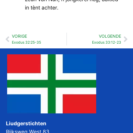
in tènt achter.
VORIGE
VOLGENDE
Vorige
Vo
Exodus 32:25-35
Exodus 33:12-23
Liudgerstichten
Rijksweg West 83