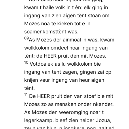
kwam t haile volk in t èn: elk ging in
ingang van zien aigen tènt stoan om
Mozes noa te kieken tot e in
soamenkomsttènt was.
09
As Mozes der ainmoal in was, kwam
wolkkolom omdeel noar ingang van
tènt: de HEER pruit den mit Mozes.
10
Votdoalek as lu wolkkolom bie
ingang van tènt zagen, gingen zai op
knijen veur ingang van heur aigen
tènt.
11
De HEER pruit den van stoef bie mit
Mozes zo as mensken onder nkander.
As Mozes den weeromging noar t
legerkaamp, bleef zien helper Jozua,
zeun van Nun, n jongkerel nog, aaltied