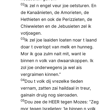
02
Ik zel n engel veur joe oetsturen. En
de Kanaänieten, de Amorieten, de
Hethieten en ook de Perizzieten, de
Chiwwieten en de Jebusieten zel ik
votjoagen.
03
Ik zel joe laaiden loaten noar t laand
doar t overlopt van melk en hunneg.
Mor ik goa zulm nait mit, want ie
binnen n volk van dwaarskoppen. Ik
zol joe onderwegens ja wel ais
vergraimen kinnen.”
04
Dou t volk dij vrezelke tieden
vernam, zatten zai haildaal in treur,
gainain druig nog sieroaden.
05
Dou zee de HEER tegen Mozes: “Zeg
mor tegen Isrelieten: ‘Ie binnen n volk