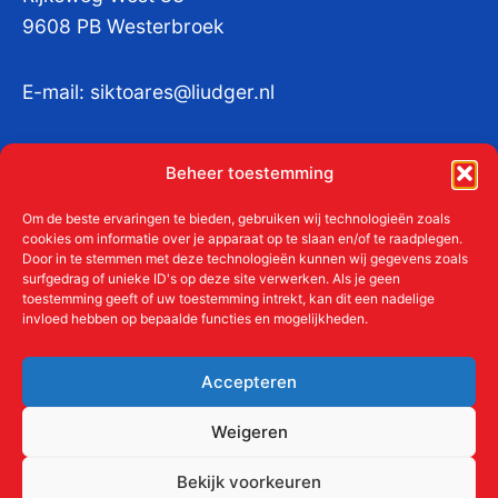
9608 PB Westerbroek
E-mail:
siktoares@liudger.nl
IBAN NL 48 INGB 0003 184345 tnv
Beheer toestemming
Liudgerstichten
KvKnr:
41011712
Om de beste ervaringen te bieden, gebruiken wij technologieën zoals
cookies om informatie over je apparaat op te slaan en/of te raadplegen.
Door in te stemmen met deze technologieën kunnen wij gegevens zoals
surfgedrag of unieke ID's op deze site verwerken. Als je geen
toestemming geeft of uw toestemming intrekt, kan dit een nadelige
Meer over de Liudgerstichten
invloed hebben op bepaalde functies en mogelijkheden.
Geschiedenis
Aanmelden als donateur
Accepteren
ANBI
Beleidsplan
Weigeren
Contact
Bekijk voorkeuren
Links