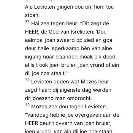
Ale Levieten gingen dou om hom tou
stoan.
27
Hai zee tegen heur: “Dit zegt de
HEER, de God van Isrelieten: ‘Dou
aalmoal joen sweerd op zied en goa
deur haile legerkaamp hèn van aine
ingang noar d’aander: moak elk dood,
al is t ook joen bruier, joen vrund of ain
dij joe noa staait.’”
28
Levieten deden wat Mozes heur
zegd haar: dij aigenste dag werden
drijdoezend man ombrocht.
29
Mozes zee dou tegen Levieten:
“Vandoag heb ie joe overgeven aan de
HEER deur t ovvern van joen bruier,
joen vrund, van ain dij joe noa staait,