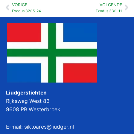
VORIGE
VOLGENDE
Vorige
Vo
Exodus 32:15-24
Exodus 33:1-11
Liudgerstichten
Rijksweg West 83
9608 PB Westerbroek
E-mail:
siktoares@liudger.nl