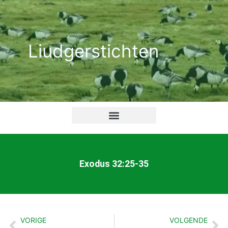
Ga
naar
de
Liudgerstichten
inhoud
Exodus 32:25-35
VORIGE
VOLGENDE
Vorige
Vo