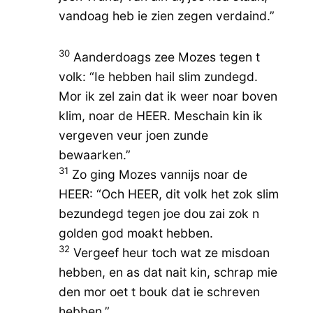
vandoag heb ie zien zegen verdaind.”
30
Aanderdoags zee Mozes tegen t
volk: “Ie hebben hail slim zundegd.
Mor ik zel zain dat ik weer noar boven
klim, noar de HEER. Meschain kin ik
vergeven veur joen zunde
bewaarken.”
31
Zo ging Mozes vannijs noar de
HEER: “Och HEER, dit volk het zok slim
bezundegd tegen joe dou zai zok n
golden god moakt hebben.
32
Vergeef heur toch wat ze misdoan
hebben, en as dat nait kin, schrap mie
den mor oet t bouk dat ie schreven
hebben.”