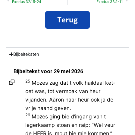
Exodus 32:15-24
Exodus 33:1-11
Bijbelteksten
Bijbeltekst voor
29 mei 2026
25
Mozes zag dat t volk haildaal ket-
oet was, tot vermoak van heur
vijanden. Aäron haar heur ook ja de
vrije haand geven.
26
Mozes ging bie d’ingang van t
legerkaamp stoan en raip: “Wèl veur
de HEER is, mout bie mie kommen.”