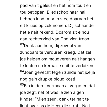
pad van t geleuf en het hom tou t èn
tou oetlopen. Bliedschop haar hai
hebben kind, mor in stee doarvan het
e t kruus op zok nomen. Dij schaande
het e nait rekend. Doarom zit e nou
aan rechterzied van God zien troon.
03
Denk aan hom, dij zoveul van
zundoars te verduren kreeg. Dat zel
joe helpen om moudveren nait hangen
te loaten en keroazie nait te verlaizen.
04
Joen gevecht tegen zunde het joe ja
nog gain drupke bloud kost!
05
Bin ie den t vermoan al vergeten dat
joe zegt, net of was ie zien aigen
kinder: “Mien zeun, denk ter nait te
licht over as de Heer die straft. Nait