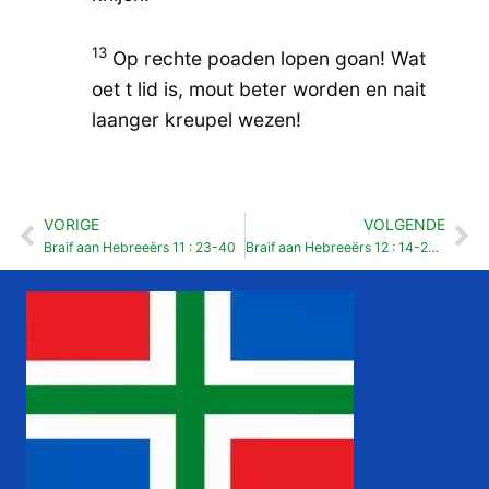
13
Op rechte poaden lopen goan! Wat
oet t lid is, mout beter worden en nait
laanger kreupel wezen!
VORIGE
VOLGENDE
Vorige
Vo
Braif aan Hebreeërs 11 : 23-40
Braif aan Hebreeërs 12 : 14-29 Pinksterzundag