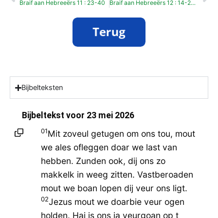
Braif aan Hebreeërs 11 : 23-40
Braif aan Hebreeërs 12 : 14-29 Pinksterzundag
Bijbelteksten
Bijbeltekst voor
23 mei 2026
01
Mit zoveul getugen om ons tou, mout
we ales ofleggen doar we last van
hebben. Zunden ook, dij ons zo
makkelk in weeg zitten. Vastberoaden
mout we boan lopen dij veur ons ligt.
02
Jezus mout we doarbie veur ogen
holden. Hai is ons ja veurgoan op t