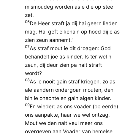
mismoudeg worden as e die op stee
zet.
06
De Heer straft ja dij hai geern lieden
mag. Hai geft elkenain op hoed dij e as
zien zeun aannemt.”
07
As straf mout ie dit droagen: God
behandelt joe as kinder. Is ter wel n
zeun, dij deur zien pa nait straft
wordt?
08
As ie nooit gain straf kriegen, zo as
ale aandern ondergoan mouten, den
bin ie onechte en gain aigen kinder.
09
En wieder: as ons voader (op eerde)
ons aanpakte, haar we wel ontzag.
Mout we den nait veul meer ons
overgeven aan Voader van hemelse