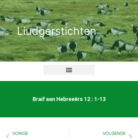
Ga
naar
de
Liudgerstichten
inhoud
Braif aan Hebreeërs 12 : 1-13
VORIGE
VOLGENDE
Vorige
Vo