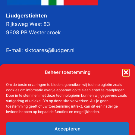
Liudgerstichten
Rijksweg West 83
9608 PB Westerbroek
E-mail:
siktoares@liudger.nl
IBAN NL 48 INGB 0003 184345 tnv
Beheer toestemming
Liudgerstichten
KvKnr:
41011712
Om de beste ervaringen te bieden, gebruiken wij technologieën zoals
cookies om informatie over je apparaat op te slaan en/of te raadplegen.
Door in te stemmen met deze technologieën kunnen wij gegevens zoals
surfgedrag of unieke ID's op deze site verwerken. Als je geen
toestemming geeft of uw toestemming intrekt, kan dit een nadelige
Meer over de Liudgerstichten
invloed hebben op bepaalde functies en mogelijkheden.
Geschiedenis
Aanmelden als donateur
Accepteren
ANBI