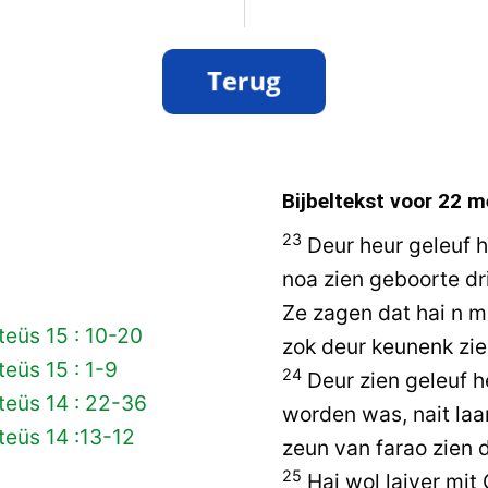
Bijbeltekst voor
22 m
23
Deur heur geleuf 
noa zien geboorte dr
Ze zagen dat hai n mo
eüs 15 : 10-20
zok deur keunenk zi
eüs 15 : 1-9
24
Deur zien geleuf h
teüs 14 : 22-36
worden was, nait laa
eüs 14 :13-12
zeun van farao zien 
25
Hai wol laiver mit 