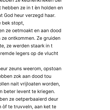
t hebben ze in t èn holden en
t God heur verzegd haar.
 bek stopt,
en ze oetmoakt en aan dood
n ze ontkommen. Ze gruiden
e, ze werden staark in t
remde legers op de vlucht
eur zeuns weerom, opstoan
ebben zok aan dood tou
llen nait vrijloaten worden,
 beter levent te kriegen.
en ze oetperbaaierd deur
 òf te truvveln, aan ket te