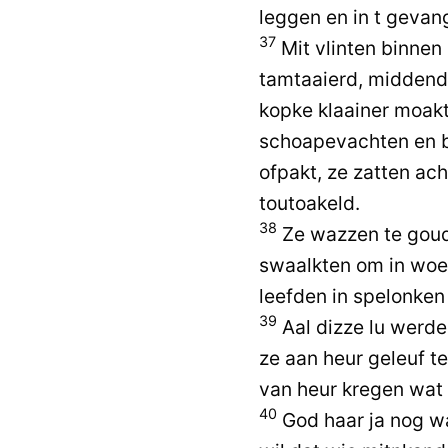
leggen en in t gevan
37
Mit vlinten binnen
tamtaaierd, middend
kopke klaainer moakt
schoapevachten en b
ofpakt, ze zatten ac
toutoakeld.
38
Ze wazzen te goud
swaalkten om in woes
leefden in spelonken
39
Aal dizze lu werde
ze aan heur geleuf t
van heur kregen wat
40
God haar ja nog wat