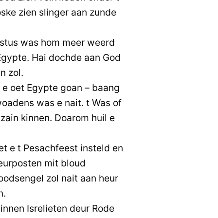
ske zien slinger aan zunde
stus was hom meer weerd
 Egypte. Hai dochde aan God
n zol.
s e oet Egypte goan – baang
oadens was e nait. t Was of
t zain kinnen. Doarom huil e
et e t Pesachfeest insteld en
eurposten mit bloud
odsengel zol nait aan heur
n.
innen Isrelieten deur Rode