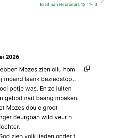
Volgende
Braif aan Hebreeërs 12 : 1-13
ei 2026
hebben Mozes zien ollu hom
ij moand laank beziedstopt.
oi potje was. En ze luiten
en gebod nait baang moaken.
et Mozes dou e groot
nger deurgoan wild veur n
dochter.
God zien volk lieden onder t