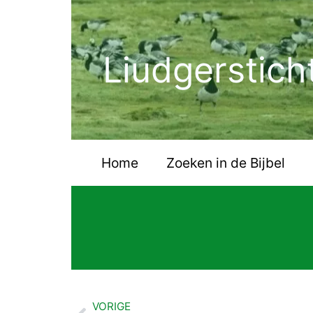
Ga
naar
de
Liudgerstich
inhoud
Home
Zoeken in de Bijbel
VORIGE