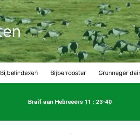
ten
Bijbelindexen
Bijbelrooster
Grunneger dai
Braif aan Hebreeërs 11 : 23-40