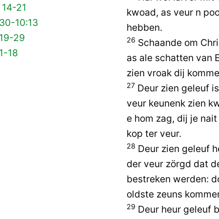
 14-21
kwoad, as veur n poo
 30-10:13
hebben.
 19-29
26
Schaande om Chri
1-18
as ale schatten van
zien vroak dij komme
27
Deur zien geleuf i
veur keunenk zien kw
e hom zag, dij je nai
kop ter veur.
28
Deur zien geleuf h
der veur zörgd dat d
bestreken werden: do
oldste zeuns komme
29
Deur heur geleuf b