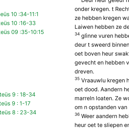
onder kregen. t Rech
eüs 10 :34-11:1
ze hebben kregen wa
eüs 10 :16-33
Laiwen hebben ze de
eüs 09 :35-10:15
34
glìnne vuren hebb
deur t sweerd binne
oet boven heur swakt
gevecht en hebben v
dreven.
35
Vraauwlu kregen h
oet dood. Aandern h
eüs 9 : 18-34
marreln loaten. Ze wo
eüs 9 : 1-17
om n opstanden van n
teüs 8 : 23-34
36
Weer aandern hebb
heur oet te sliepen en