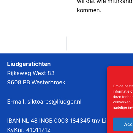
wil dat wie mitnkand
kommen.
Liudgerstichten
Rijksweg West 83
9608 PB Westerbroek
Om de beste
informatie o
deze techno
E-mail:
siktoares@liudger.nl
verwerken. 
nadelige in
IBAN NL 48 INGB 0003 184345 tnv Liudgerstic
Acc
KvKnr:
41011712