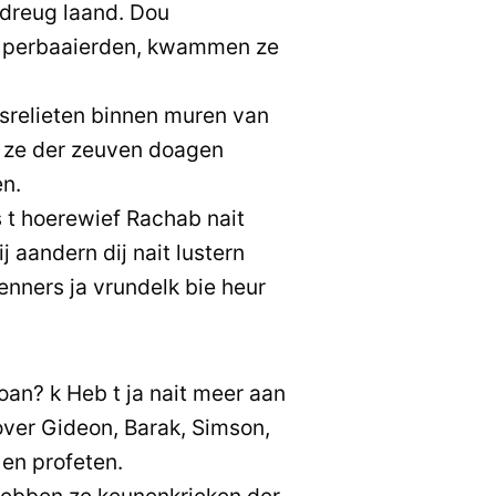
 dreug laand. Dou
k perbaaierden, kwammen ze
Isrelieten binnen muren van
 ze der zeuven doagen
n.
s t hoerewief Rachab nait
 aandern dij nait lustern
enners ja vrundelk bie heur
an? k Heb t ja nait meer aan
 over Gideon, Barak, Simson,
 en profeten.
hebben ze keunenkrieken der