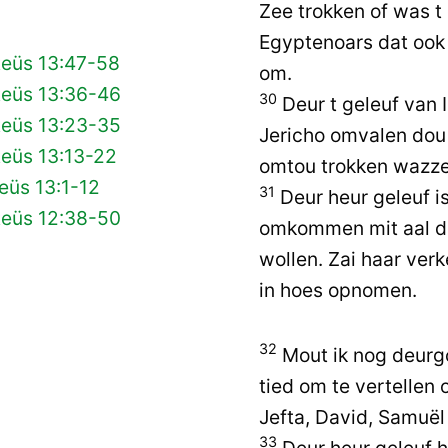
Zee trokken of was t
Egyptenoars dat oo
teüs 13:47-58
om.
teüs 13:36-46
30
Deur t geleuf van 
teüs 13:23-35
Jericho omvalen dou
teüs 13:13-22
omtou trokken wazze
eüs 13:1-12
31
Deur heur geleuf i
teüs 12:38-50
omkommen mit aal dij
wollen. Zai haar verk
in hoes opnomen.
32
Mout ik nog deurgo
tied om te vertellen
Jefta, David, Samuël
33
Deur heur geleuf 