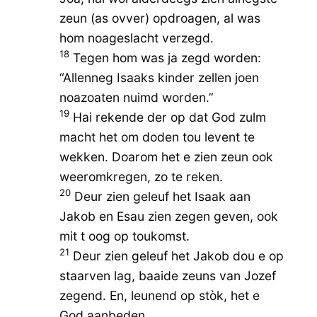
zeun (as ovver) opdroagen, al was
hom noageslacht verzegd.
18
Tegen hom was ja zegd worden:
“Allenneg Isaaks kinder zellen joen
noazoaten nuimd worden.”
19
Hai rekende der op dat God zulm
macht het om doden tou levent te
wekken. Doarom het e zien zeun ook
weeromkregen, zo te reken.
20
Deur zien geleuf het Isaak aan
Jakob en Esau zien zegen geven, ook
mit t oog op toukomst.
21
Deur zien geleuf het Jakob dou e op
staarven lag, baaide zeuns van Jozef
zegend. En, leunend op stòk, het e
God aanbeden.