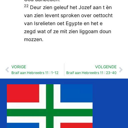
22
Deur zien geleuf het Jozef aan t èn
van zien levent sproken over oettocht
van Isrelieten oet Egypte en het e
zegd wat of ze mit zien liggoam doun
mozzen.
VORIGE
VOLGENDE
Vorige
Vo
Braif aan Hebreeërs 11 : 1-12
Braif aan Hebreeërs 11 : 23-40