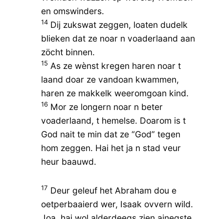
en omswinders.
14
Dij zukswat zeggen, loaten dudelk
blieken dat ze noar n voaderlaand aan
zöcht binnen.
15
As ze wènst kregen haren noar t
laand doar ze vandoan kwammen,
haren ze makkelk weeromgoan kind.
16
Mor ze longern noar n beter
voaderlaand, t hemelse. Doarom is t
God nait te min dat ze “God” tegen
hom zeggen. Hai het ja n stad veur
heur baauwd.
17
Deur geleuf het Abraham dou e
oetperbaaierd wer, Isaak ovvern wild.
Joa, hai wol alderdeegs zien ainegste