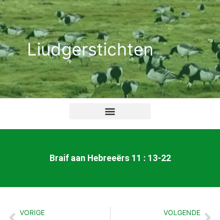
Ga
naar
de
Liudgerstichten
inhoud
Braif aan Hebreeërs 11 : 13-22
VORIGE
VOLGENDE
Vorige
Vo