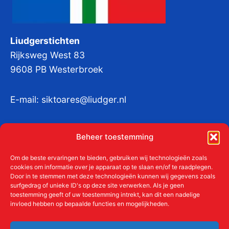
Liudgerstichten
Rijksweg West 83
9608 PB Westerbroek
E-mail:
siktoares@liudger.nl
IBAN NL 48 INGB 0003 184345 tnv
Beheer toestemming
Liudgerstichten
KvKnr:
41011712
Om de beste ervaringen te bieden, gebruiken wij technologieën zoals
cookies om informatie over je apparaat op te slaan en/of te raadplegen.
Door in te stemmen met deze technologieën kunnen wij gegevens zoals
surfgedrag of unieke ID's op deze site verwerken. Als je geen
toestemming geeft of uw toestemming intrekt, kan dit een nadelige
Meer over de Liudgerstichten
invloed hebben op bepaalde functies en mogelijkheden.
Geschiedenis
Aanmelden als donateur