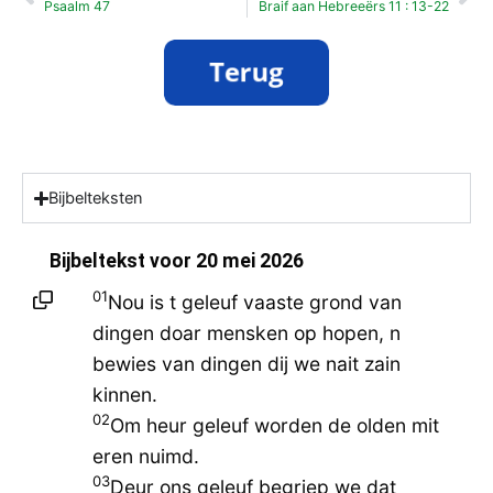
Psaalm 47
Braif aan Hebreeërs 11 : 13-22
Bijbelteksten
Bijbeltekst voor
20 mei 2026
01
Nou is t geleuf vaaste grond van
dingen doar mensken op hopen, n
bewies van dingen dij we nait zain
kinnen.
02
Om heur geleuf worden de olden mit
eren nuimd.
03
Deur ons geleuf begriep we dat