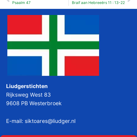
Psaalm 47
Braif aan Hebreeërs 11 : 13-22
Liudgerstichten
Rijksweg West 83
9608 PB Westerbroek
E-mail:
siktoares@liudger.nl