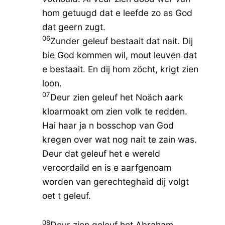
hom getuugd dat e leefde zo as God
dat geern zugt.
06
Zunder geleuf bestaait dat nait. Dij
bie God kommen wil, mout leuven dat
e bestaait. En dij hom zöcht, krigt zien
loon.
07
Deur zien geleuf het Noäch aark
kloarmoakt om zien volk te redden.
Hai haar ja n bosschop van God
kregen over wat nog nait te zain was.
Deur dat geleuf het e wereld
veroordaild en is e aarfgenoam
worden van gerechteghaid dij volgt
oet t geleuf.
08
Deur zien geleuf het Abraham