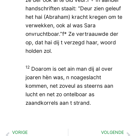
handschriften staait: “Deur zien geleuf
het hai (Abraham) kracht kregen om te
verwekken, ook al was Sara
onvruchtboar.”f* Ze vertraauwde der
op, dat hai dij t verzegd haar, woord
holden zol.
12
Doarom is oet ain man dij al over
joaren hèn was, n noageslacht
kommen, net zoveul as steerns aan
lucht en net zo ontelboar as
zaandkorrels aan t strand.
VORIGE
VOLGENDE
Vorige
Vo