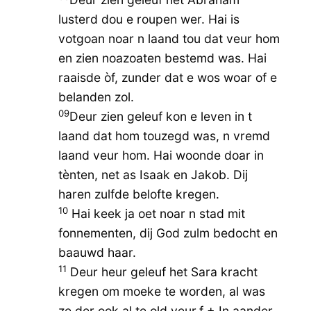
lusterd dou e roupen wer. Hai is
votgoan noar n laand tou dat veur hom
en zien noazoaten bestemd was. Hai
raaisde òf, zunder dat e wos woar of e
belanden zol.
09
Deur zien geleuf kon e leven in t
laand dat hom touzegd was, n vremd
laand veur hom. Hai woonde doar in
tènten, net as Isaak en Jakob. Dij
haren zulfde belofte kregen.
10
Hai keek ja oet noar n stad mit
fonnementen, dij God zulm bedocht en
baauwd haar.
11
Deur heur geleuf het Sara kracht
kregen om moeke te worden, al was
ze der ook al te old veur.f + In aander