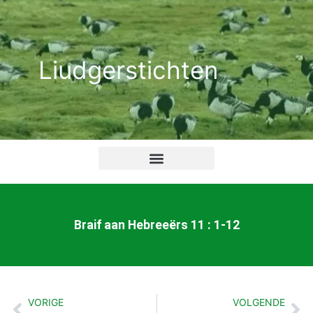
Ga
naar
de
Liudgerstichten
inhoud
Braif aan Hebreeërs 11 : 1-12
VORIGE
VOLGENDE
Vorige
Vo