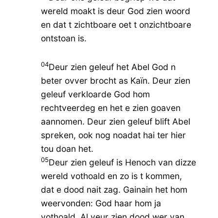
wereld moakt is deur God zien woord
en dat t zichtboare oet t onzichtboare
ontstoan is.
04
Deur zien geleuf het Abel God n
beter ovver brocht as Kaïn. Deur zien
geleuf verkloarde God hom
rechtveerdeg en het e zien goaven
aannomen. Deur zien geleuf blift Abel
spreken, ook nog noadat hai ter hier
tou doan het.
05
Deur zien geleuf is Henoch van dizze
wereld vothoald en zo is t kommen,
dat e dood nait zag. Gainain het hom
weervonden: God haar hom ja
vothoald. Al veur zien dood wer van