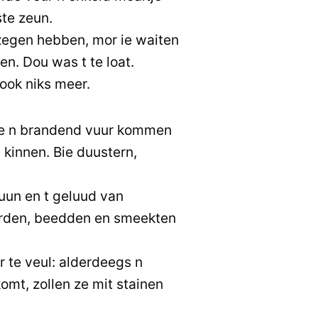
ste zeun.
zegen hebben, mor ie waiten
en. Dou was t te loat.
ook niks meer.
bie n brandend vuur kommen
 kinnen. Bie duustern,
uun en t geluud van
urden, beedden en smeekten
 te veul: alderdeegs n
omt, zollen ze mit stainen