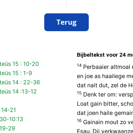
Bijbeltekst voor
24 m
eüs 15 : 10-20
14
Perbaaier altmoal 
eüs 15 : 1-9
en joe as haailege 
teüs 14 : 22-36
dat nait dut, zel de H
eüs 14 :13-12
15
Denk ter om: versp
Loat gain bitter, s
 14-21
dat joen haile gemai
 30-10:13
16
Gainain mout zo v
 19-29
Esau. Dij verkwaanze