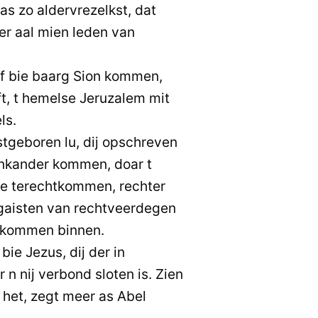
s zo aldervrezelkst, dat
over aal mien leden van
ef bie baarg Sion kommen,
ft, t hemelse Jeruzalem mit
ls.
tgeboren lu, dij opschreven
 nkander kommen, doar t
 ie terechtkommen, rechter
 gaisten van rechtveerdegen
d kommen binnen.
ie Jezus, dij der in
 n nij verbond sloten is. Zien
 het, zegt meer as Abel