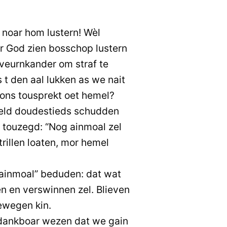
noar hom lustern! Wèl
r God zien bosschop lustern
 veurnkander om straf te
 t den aal lukken as we nait
j ons tousprekt oet hemel?
eld doudestieds schudden
e touzegd: “Nog ainmoal zel
 trillen loaten, mor hemel
 ainmoal” beduden: dat wat
n en verswinnen zel. Blieven
bewegen kin.
ankboar wezen dat we gain