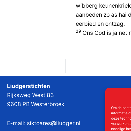
wibberg keunenkriek
aanbeden zo as hai d
eerbied en ontzag.
29
Ons God is ja net 
Liudgerstichten
Rijksweg West 83
9608 PB Westerbroek
Om de beste
informatie o
deze techno
E-mail:
siktoares@liudger.nl
verwerken. 
nadelige in