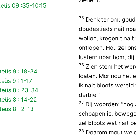
eüs 09 :35-10:15
25
Denk ter om: goud 
doudestieds nait noa
wollen, kregen t nait
ontlopen. Hou zel ons
lustern noar hom, di
26
Zien stem het wer
eüs 9 : 18-34
loaten. Mor nou het 
eüs 9 : 1-17
ik nait bloots wereld
teüs 8 : 23-34
derbie.”
eüs 8 : 14-22
27
Dij woorden: “nog
eüs 8 : 2-13
schoapen is, bewege
zel bloots wat nait 
28
Doarom mout we d