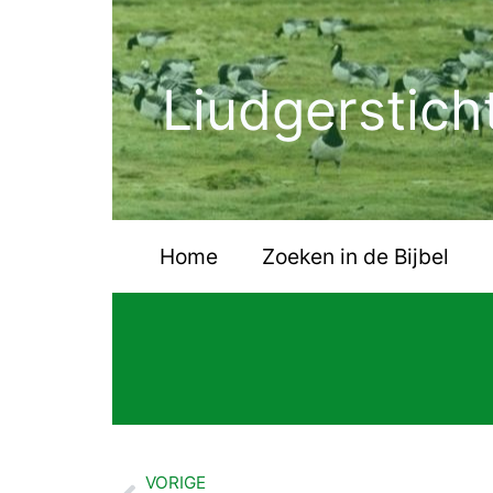
Ga
naar
de
Liudgerstich
inhoud
Home
Zoeken in de Bijbel
VORIGE