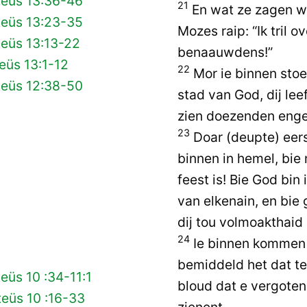
teüs 13:36-46
21
En wat ze zagen wa
teüs 13:23-35
Mozes raip: “Ik tril 
teüs 13:13-22
benaauwdens!”
eüs 13:1-12
22
Mor ie binnen sto
teüs 12:38-50
stad van God, dij lee
zien doezenden enge
23
Doar (deupte) eers
binnen in hemel, bie
feest is! Bie God bin
van elkenain, en bie
dij tou volmoakthai
24
Ie binnen kommen b
bemiddeld het dat ter
eüs 10 :34-11:1
bloud dat e vergoten
eüs 10 :16-33
zienent.