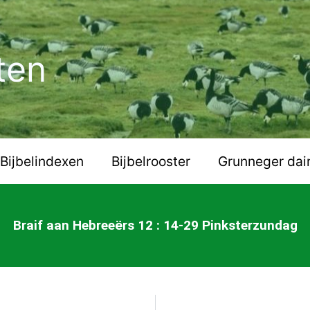
ten
Bijbelindexen
Bijbelrooster
Grunneger dai
Braif aan Hebreeërs 12 : 14-29 Pinksterzundag