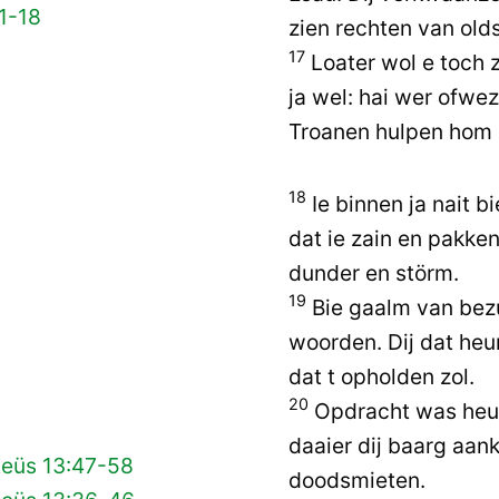
1-18
zien rechten van old
17
Loater wol e toch 
ja wel: hai wer ofwez
Troanen hulpen hom 
18
Ie binnen ja nait 
dat ie zain en pakken
dunder en störm.
19
Bie gaalm van bez
woorden. Dij dat he
dat t opholden zol.
20
Opdracht was heur
daaier dij baarg aank
teüs 13:47-58
doodsmieten.