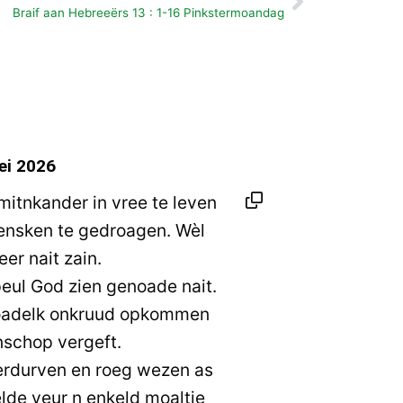
Volgende
Braif aan Hebreeërs 13 : 1-16 Pinkstermoandag
ei 2026
mitnkander in vree te leven
mensken te gedroagen. Wèl
eer nait zain.
eul God zien genoade nait.
choadelk onkruud opkommen
nschop vergeft.
erdurven en roeg wezen as
lde veur n enkeld moaltje